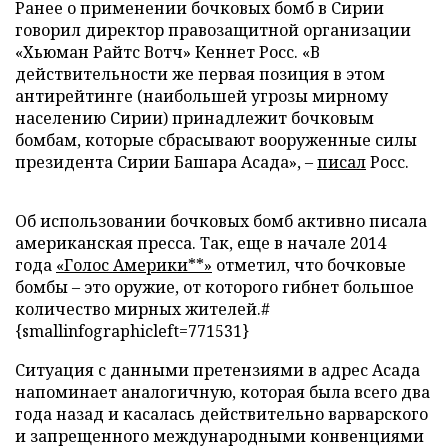
Ранее о применении бочковых бомб в Сирии
говорил директор правозащитной организации
«Хьюман Райтс Вотч» Кеннет Росс. «В
действительности же первая позиция в этом
антирейтинге (наибольшей угрозы мирному
населению Сирии) принадлежит бочковым
бомбам, которые сбрасывают вооруженные силы
президента Сирии Башара Асада», –
писал
Росс.
Об использовании бочковых бомб активно писала
американская пресса. Так, еще в начале 2014
года
«Голос Америки**»
отметил, что бочковые
бомбы – это оружие, от которого гибнет большое
количество мирных жителей.#
{smallinfographicleft=771531}
Ситуация с данными претензиями в адрес Асада
напоминает аналогичную, которая была всего два
года назад и касалась действительно варварского
и запрещенного международными конвенциями