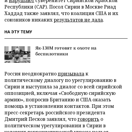
и
нарушают
суверенитет Сирийской Арабской
Республики (САР). Посол Сирии в Москве Риад
Хаддад также заявлял, что коалиция США и их
союзников никаких
результатов не дала
.
НА ЭТУ ТЕМУ
Як-130М готовят к охоте на
беспилотники
Россия неоднократно
призывала
к
политическому диалогу по урегулированию в
Сирии и выступила за диалог со всей сирийской
оппозицией, включая «Свободную сирийскую
армию», попросив Британию и США оказать
помощь в установлении контактов. При этом
пресс-секретарь российского президента
Дмитрий Песков заявлял, что
говорить
о
политическом урегулировании в Сирии в