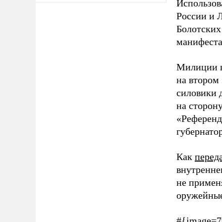
Использов
России и 
Болотских
манифеста
Милиции в
на втором 
силовики 
на сторону
«Референду
губернато
Как
перед
внутренне
не примен
оружейные
#{image=7