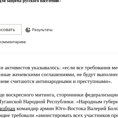
для защиты русского населения?
осовать
Результаты
 комментариев
ии активистов указывалось: «если все требования м
нные женевскими соглашениями, не будут выполнен
Киеве считаются антинародными и преступными».
ходе воскресного митинга, сторонники федерализац
Луганской Народной Республики. «Народным губер
избран
командир армии Юго-Востока Валерий Боло
щие требовали «амнистировать всех участников пр