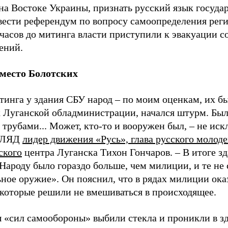
на Востоке Украины, признать русский язык госуда
вести референдум по вопросу самоопределения реги
 часов до митинга власти приступили к эвакуации с
ений.
место Болотских
тинга у здания СБУ народ – по моим оценкам, их бы
к Луганской обладминистрации, начался штурм. Был
 трубами... Может, кто-то и вооружен был
,
–
не иск
ЗГЛЯД
лидер движения «Русь», глава русского молод
ского
центра Луганска Тихон Гончаров. – В итоге зд
Народу было гораздо больше, чем милиции, и те не
ьное оружие». Он пояснил, что в рядах милиции ока
 которые решили не вмешиваться в происходящее.
 «сил самообороны» выбили стекла и проникли в зд