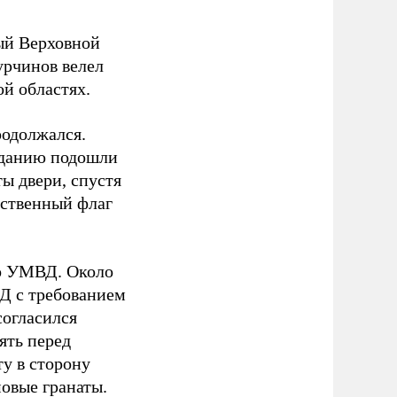
ный Верховной
урчинов велел
й областях.
родолжался.
зданию подошли
ы двери, спустя
рственный флаг
го УМВД. Около
Д с требованием
согласился
ять перед
ту в сторону
овые гранаты.