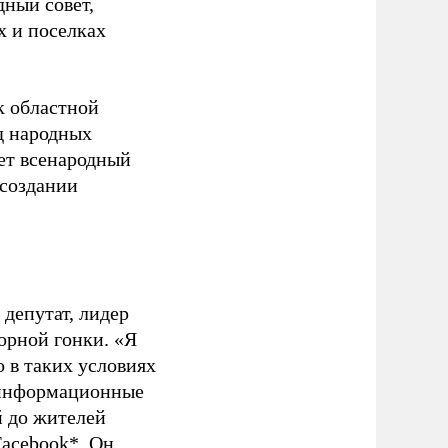
дный совет,
х и поселках
к областной
зд народных
дет всенародный
 создании
 депутат, лидер
орной гонки. «Я
о в таких условиях
 информационные
й до жителей
Facebook*
. Он