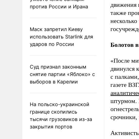
движения 
против России и Ирана
также про
несколько
госучрежд
Маск запретил Киеву
использовать Starlink для
ударов по России
Болотов в
«После ми
Суд признал законным
двинулся 
снятие партии «Яблоко» с
с палками,
выборов в Карелии
газете В
аналитиче
штурмом. 
На польско-украинской
огнестрел
границе скопились
срочники,
тысячи грузовиков из-за
закрытия портов
Активисты