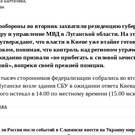
 Балтачева,
ак
обороны во вторник захватили резиденцию губе
ру и управление МВД в Луганской области. На э
утверждают, что власти в Киеве уже втайне готов
ком, понимая, что контроль над регионом утрач
данно призвали «не прибегать к силовой зачис
ий», вопреки своей прежней позиции.
 тысяч сторонников федерализации собрались во вт
Луганске возле здания СБУ в ожидании ответа Киев
ого истекал в 14.00 по местному времени (15.00 мск
ЛЯД
ли Россия после событий в Славянске ввести на Украину мир