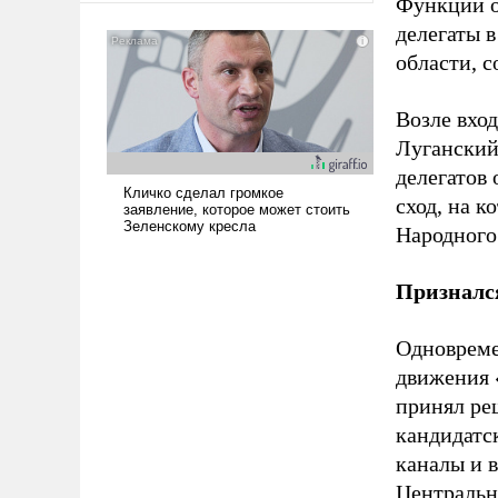
Функции о
американские арсеналы.
делегаты в
Сложившаяся ситуация
области, 
означает многолетний период
уязвимости США, например,
перед Китаем.
Возле вход
Луганский 
делегатов 
сход, на 
Народного
Признался
Одноврем
движения 
принял реш
кандидатс
каналы и 
Центральн