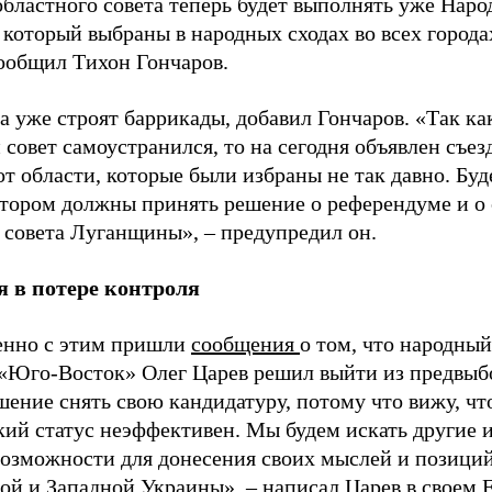
бластного совета теперь будет выполнять уже Наро
 который выбраны в народных сходах во всех города
сообщил Тихон Гончаров.
а уже строят баррикады, добавил Гончаров. «Так ка
совет самоустранился, то на сегодня объявлен съе
от области, которые были избраны не так давно. Бу
котором должны принять решение о референдуме и о
 совета Луганщины», – предупредил он.
 в потере контроля
енно с этим пришли
сообщения
о том, что народный
«Юго-Восток» Олег Царев решил выйти из предвыб
ение снять свою кандидатуру, потому что вижу, чт
кий статус неэффективен. Мы будем искать другие
возможности для донесения своих мыслей и позици
ой и Западной Украины», – написал Царев в своем