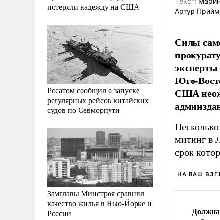
Tекст:
Марина
потеряли надежду на США
Артур Прийм
Силы само
прокурату
эксперты 
Юго-Восто
Росатом сообщил о запуске
США неожи
регулярных рейсов китайских
админздан
судов по Севморпути
Несколько
митинг в 
срок котор
НА ВАШ ВЗГ
Замглавы Минстроя сравнил
качество жилья в Нью-Йорке и
Должна 
России