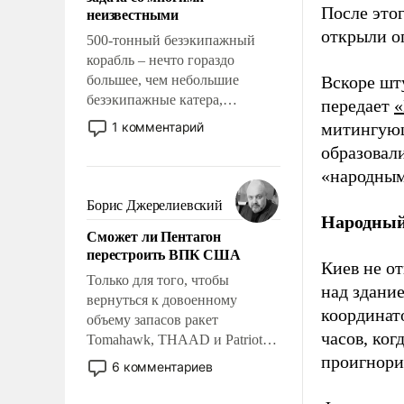
адаптироваться.
После это
неизвестными
открыли о
500-тонный безэкипажный
корабль – нечто гораздо
большее, чем небольшие
Вскоре шт
безэкипажные катера,
передает
«
применение которых уже
1 комментарий
митингующ
стало обыденностью. Задача по
образовал
созданию такого корабля очень
«народным
сложна и амбициозна. Однако
и ее реализация радикально
Борис Джерелиевский
поднимет наши боевые
Народный 
Сможет ли Пентагон
возможности.
перестроить ВПК США
Киев не от
Только для того, чтобы
над здани
вернуться к довоенному
координат
объему запасов ракет
часов, ког
Tomahawk, THAAD и Patriot
США потребуется более трех
проигнори
6 комментариев
лет. Даже небольшая война с
Ираном опустошила