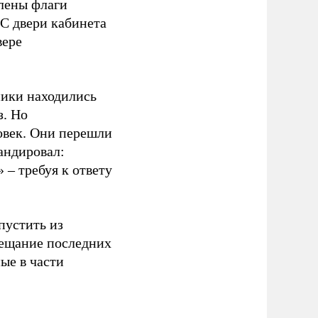
лены флаги
 С двери кабинета
вере
ники находились
з. Но
ловек. Они перешли
андировал:
 – требуя к ответу
пустить из
бещание последних
ые в части