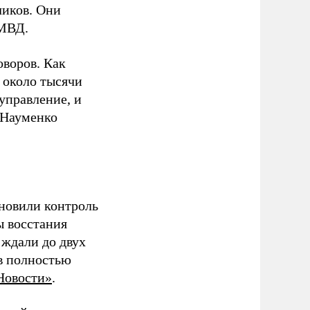
чиков. Они
 МВД.
оворов. Как
 около тысячи
управление, и
 Науменко
ановили контроль
ы восстания
ждали до двух
ев полностью
Новости»
.