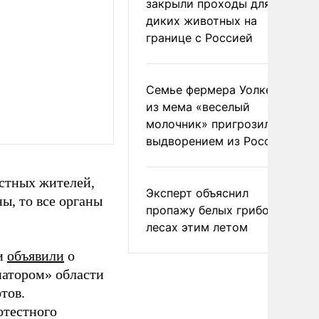
закрыли проходы для
диких животных на
границе с Россией
Семье фермера Уолкера
из мема «веселый
молочник» пригрозили
выдворением из России
естных жителей,
Эксперт объяснил
ы, то все органы
пропажу белых грибов в
лесах этим летом
ии
объявили
о
натором» области
тов.
отестного