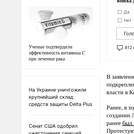
войска 
Да
Нет
Гол
Ученые подтвердили
812
эффективность витамина C
при лечении рака
В заявлен
подкрепле
На Украине уничтожили
власти в 
крупнейший склад
средств защиты Delta Plus
Ранее, в 
создании 
ранее
был 
Сенат США одобрил
Протестую
ужесточение санкций