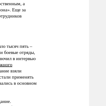
рственным, а
она». Еще за
отрудников
ло тысяч пять –
и боевые отряды,
лючил в интервью
ежного
ание взяли
 стали применять
зались в основном
ание.