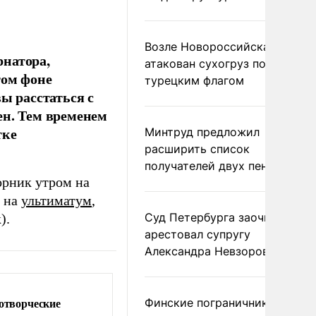
Возле Новороссийска
рнатора,
атакован сухогруз под
том фоне
турецким флагом
ы расстаться с
ен. Тем временем
тке
Минтруд предложил
расширить список
получателей двух пенсий
орник утром на
а на
ультиматум
,
Суд Петербурга заочно
).
арестовал супругу
Александра Невзорова
отворческие
Финские пограничники