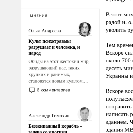
В этот мо
МНЕНИЯ
радой и. о
уволить р
Ольга Андреева
Культ психотравмы
Тем време
разрушает и человека, и
народ
Вскоре си
около 700
Обиды на этот жестокий мир,
десять ми
разрушающий нас, таких
хрупких и ранимых,
Украины и
становятся новым культом,
постепенно вытесняя и
6 комментариев
Вскоре во
отменяя традиционное
полутысяч
требование к человеку – быть
отправить 
мужественным и твердым под
написать 
ударами судьбы, брать на себя
Александр Тимохин
ответственность, помогать
зданием. Ч
Безэкипажный корабль –
слабым, идти вперед и
здания МВ
задача со многими