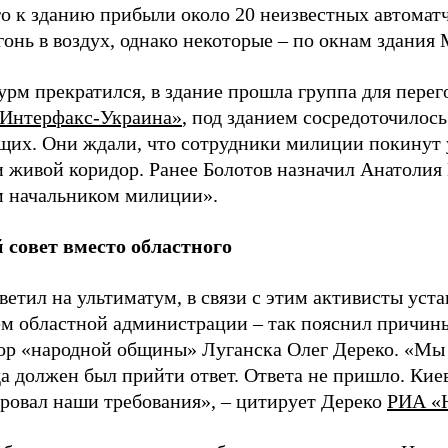
го к зданию прибыли около 20 неизвестных автомат
гонь в воздух, однако некоторые – по окнам здания
урм прекратился, в здание прошла группа для перег
Интерфакс-Украина»
, под зданием сосредоточилось
их. Они ждали, что сотрудники милиции покинут 
и живой коридор. Ранее Болотов назначил Анатолия
 начальником милиции».
совет вместо областного
ветил на ультиматум, в связи с этим активисты уст
ем областной администрации – так пояснил причин
ор «народной общины» Луганска Олег Дереко. «Мы 
да должен был прийти ответ. Ответа не пришло. Ки
ровал наши требования», – цитирует Дереко
РИА «