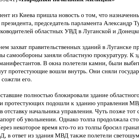
мент из Киева пришла новость о том, что назначен
. президента, председатель парламента Александр Т
уководителей областных УВД в Луганской и Донецко
нем захват правительственных зданий в Луганске п
лы самообороны заняли областную прокуратуру. К 
 манифестантов. В окна полетели камни, были выбит
нут протестующие вошли внутрь. Они сняли госуда
 сожгли его.
сставшие полностью блокировали здание областно
и протестующих подошли к зданию управления МВ
в отставку начальника управления. Чуть позже тот 
рапорт об увольнении. Однако толпа продолжала сто
ерез некоторое время кто-то из толпы бросил грана
Д, в ответ из здания МВД также полетели светошум