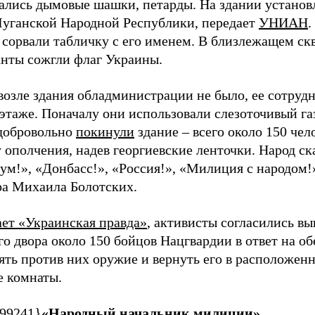
ались дымовые шашки, петарды. На здании установ
Луганской Народной Республики, передает
УНИАН
.
 сорвали табличку с его именем. В близлежащем ск
нты сожгли флаг Украины.
озле здания обладминистрации не было, ее сотруд
этаже. Поначалу они использовали слезоточивый га
добровольно
покинули
здание – всего около 150 че
 ополчения, надев георгиевские ленточки. Народ ск
м!», «Донбасс!», «Россия!», «Милиция с народом!»
ра Михаила Болотских.
ает «Украинская правда»
, активисты согласились вы
го двора около 150 бойцов Нацгвардии в ответ на о
ять против них оружие и вернуть его в расположенн
 комнаты.
99241}
«Народный начальник милиции»