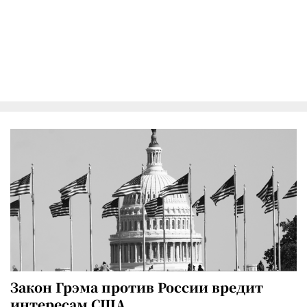
Закон Грэма против России вредит
интересам США