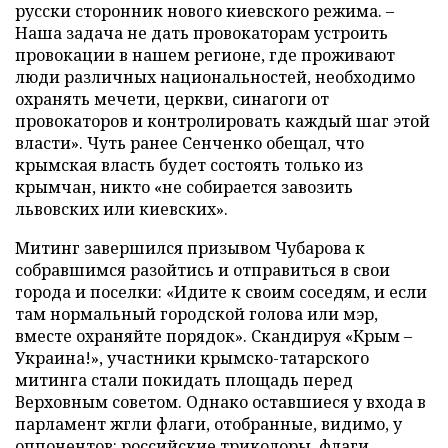
русски сторонник нового киевского режима. –
Наша задача не дать провокаторам устроить
провокации в нашем регионе, где проживают
люди различных национальностей, необходимо
охранять мечети, церкви, синагоги от
провокаторов и контролировать каждый шаг этой
власти». Чуть ранее Сенченко обещал, что
крымская власть будет состоять только из
крымчан, никто «не собирается завозить
львовских или киевских».
Митинг завершился призывом Чубарова к
собравшимся разойтись и отправиться в свои
города и поселки: «Идите к своим соседям, и если
там нормальный городской голова или мэр,
вместе охраняйте порядок». Скандируя «Крым –
Украина!», участники крымско-татарского
митинга стали покидать площадь перед
Верховным советом. Однако оставшиеся у входа в
парламент жгли флаги, отобранные, видимо, у
оппонентов: российские триколоры, флаги