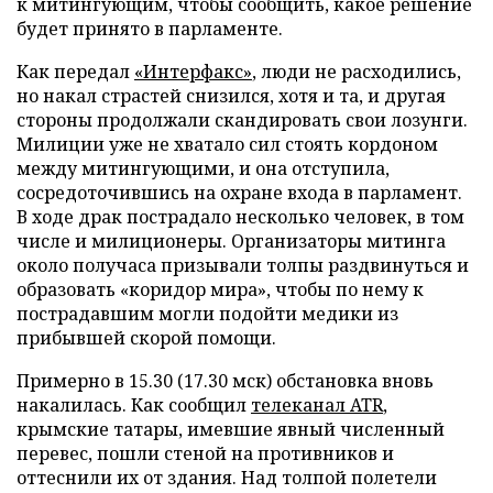
к митингующим, чтобы сообщить, какое решение
будет принято в парламенте.
Как передал
«Интерфакс»
, люди не расходились,
но накал страстей снизился, хотя и та, и другая
стороны продолжали скандировать свои лозунги.
Милиции уже не хватало сил стоять кордоном
между митингующими, и она отступила,
сосредоточившись на охране входа в парламент.
В ходе драк пострадало несколько человек, в том
числе и милиционеры. Организаторы митинга
около получаса призывали толпы раздвинуться и
образовать «коридор мира», чтобы по нему к
пострадавшим могли подойти медики из
прибывшей скорой помощи.
Примерно в 15.30 (17.30 мск) обстановка вновь
накалилась. Как сообщил
телеканал ATR
,
крымские татары, имевшие явный численный
перевес, пошли стеной на противников и
оттеснили их от здания. Над толпой полетели