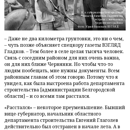
И. о. губернатора Белгородской
области Вячеслав Гладков на
встрече с жителями
Чернянского района
Фото: Юрий Васильев/ВЗГЛЯД
– Даже не два километра грунтовки, это ни о чем,
– чуть позже объясняет спецкору газеты ВЗГЛЯД
Гладков. – Тем более в селе целая тысяча человек.
Связь с соседним районом для них очень важна,
он для них ближе Чернянки. Но чтобы что-то
людям пообещать, мне нужны документы. Всем
районным главам об этом говорю. Потому что я
увидел, как была выстроена работа департамента
строительства [администрации Белгородской
области] – и со всеми там расстался.
«Расстался» – некоторое преуменьшение. Бывший
вице-губернатор, начальник областного
департамента строительства Евгений Глаголев
действительно был отстранен в начале лета. А в