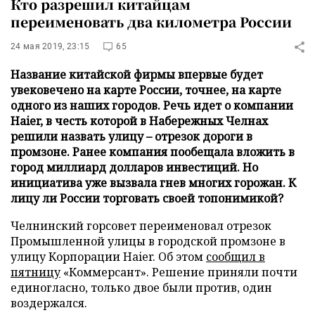
Кто разрешил китайцам
переименовать два километра России
24 мая 2019, 23:15
65
Название китайской фирмы впервые будет
увековечено на карте России, точнее, на карте
одного из наших городов. Речь идет о компании
Haier, в честь которой в Набережных Челнах
решили назвать улицу – отрезок дороги в
промзоне. Ранее компания пообещала вложить в
город миллиард долларов инвестиций. Но
инициатива уже вызвала гнев многих горожан. К
лицу ли России торговать своей топонимикой?
Челнинский горсовет переименовал отрезок
Промышленной улицы в городской промзоне в
улицу Корпорации Haier. Об этом
сообщил в
пятницу
«Коммерсант». Решение приняли почти
единогласно, только двое были против, один
воздержался.