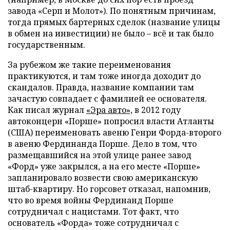
завода «Серп и Молот»). По понятным причинам,
тогда прямых бартерных сделок (название улицы
в обмен на инвестиции) не было – всё и так было
государственным.
За рубежом же такие переименования
практикуются, и там тоже иногда доходит до
скандалов. Правда, название компании там
зачастую совпадает с фамилией ее основателя.
Как писал журнал
«Эра авто»,
в 2012 году
автоконцерн «Порше» попросил власти Атланты
(США) переименовать авеню Генри Форда-второго
в авеню Фердинанда Порше. Дело в том, что
размещавшийся на этой улице ранее завод
«Форд» уже закрылся, а на его месте «Порше»
запланировало возвести свою американскую
штаб-квартиру. Но горсовет отказал, напомнив,
что во время войны Фердинанд Порше
сотрудничал с нацистами. Тот факт, что
основатель «Форда» тоже сотрудничал с