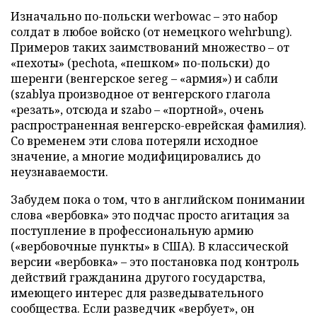
Изначально по-польски werbowac – это набор
солдат в любое войско (от немецкого wehrbung).
Примеров таких заимствований множество – от
«пехоты» (pechota, «пешком» по-польски) до
шеренги (венгерское sereg – «армия») и сабли
(szablya производное от венгерского глагола
«резать», отсюда и szabо – «портной», очень
распространенная венгерско-еврейская фамилия).
Со временем эти слова потеряли исходное
значение, а многие модифицировались до
неузнаваемости.
Забудем пока о том, что в английском понимании
слова «вербовка» это подчас просто агитация за
поступление в профессиональную армию
(«вербовочные пункты» в США). В классической
версии «вербовка» – это постановка под контроль
действий гражданина другого государства,
имеющего интерес для разведывательного
сообщества. Если разведчик «вербует», он