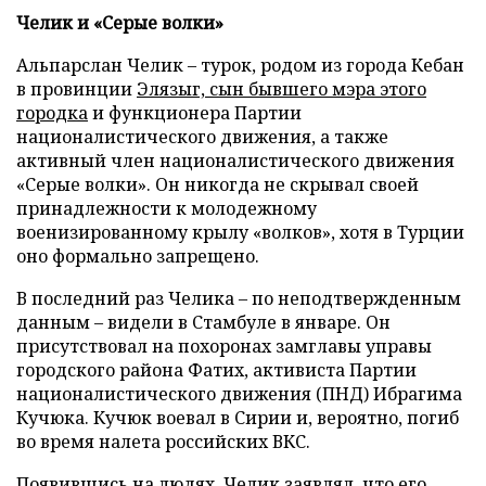
Челик и «Серые волки»
Альпарслан Челик – турок, родом из города Кебан
в провинции
Элязыг, сын бывшего мэра этого
городка
и функционера Партии
националистического движения, а также
активный член националистического движения
«Серые волки». Он никогда не скрывал своей
принадлежности к молодежному
военизированному крылу «волков», хотя в Турции
оно формально запрещено.
В последний раз Челика – по неподтвержденным
данным – видели в Стамбуле в январе. Он
присутствовал на похоронах замглавы управы
городского района Фатих, активиста Партии
националистического движения (ПНД) Ибрагима
Кучюка. Кучюк воевал в Сирии и, вероятно, погиб
во время налета российских ВКС.
Появившись на людях, Челик заявлял, что его