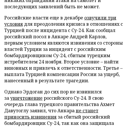
никаких оправданий атаки на самолет и
последующих заявлений быть не может.
Российские власти еще в декабре
озвучили три
условия
для преодоления кризиса в отношениях с
Турцией после инцидента с Су-24. Как сообщал
российский посол в Анкаре Андрей Карлов,
первым условием являются извинения со стороны
властей Турции за инцидент с российским
бомбардировщиком Су-24, сбитым турецким
истребителем 24 ноября. Второе условие – найти
виновных и привлечь к ответственности. Третье –
выплата Турцией компенсации России за ущерб,
нанесенный в результате трагедии.
Однако Эрдоган до сих пор не извинился
за
уничтожение
российского Су-24. В свою
очередь глава турецкого правительства Ахмет
Давутоглу заявил, что Анкара
не станет
приносить извинения
за сбитый российский
бомбардировщик Су-24, так как она защищала