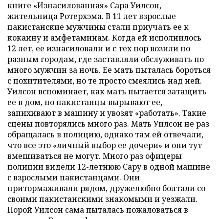
книге «Изнасилованная» Сара Уилсон,
жительница Ротерхэма. В 11 лет взрослые
пакистанские мужчины стали приучать ее к
кокаину и амфетаминам. Когда ей исполнилось
12 лет, ее изнасиловали и с тех пор возили по
разным городам, где заставляли обслуживать по
много мужчин за ночь. Ее мать пыталась бороться
с похитителями, но те просто смеялись над ней.
Уилсон вспоминает, как мать пытается затащить
ее в дом, но пакистанцы вырывают ее,
запихивают в машину и увозят «работать». Такие
сцены повторялись много раз. Мать Уилсон не раз
обращалась в полицию, однако там ей отвечали,
что все это «личный выбор ее дочери» и они тут
вмешиваться не могут. Много раз офицеры
полиции видели 12-летнюю Сару в одной машине
с взрослыми пакистанцами. Они
притормаживали рядом, дружелюбно болтали со
своими пакистанскими знакомыми и уезжали.
Порой Уилсон сама пыталась пожаловаться в