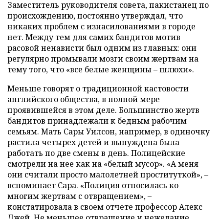
Заместитель руководителя совета, пакистанец по
происхождению, постоянно утверждал, что
никаких проблем с изнасилованиями в городе
нет. Между тем для самих бандитов мотив
расовой ненависти был одним из главных: они
регулярно промывали мозги своим жертвам на
тему того, что «все белые женщины – шлюхи».
Меньше говорят о традиционной кастовости
английского общества, в полной мере
проявившейся в этом деле. Большинство жертв
бандитов принадлежали к бедным рабочим
семьям. Мать Сары Уилсон, например, в одиночку
растила четырех детей и вынуждена была
работать по две смены в день. Полицейские
смотрели на нее как на «белый мусор». «А меня
они считали просто малолетней проституткой», –
вспоминает Сара. «Полиция относилась ко
многим жертвам с отвращением», –
констатировала в своем отчете профессор Алекс
Джей. Не меньшее отвращение и нежелание