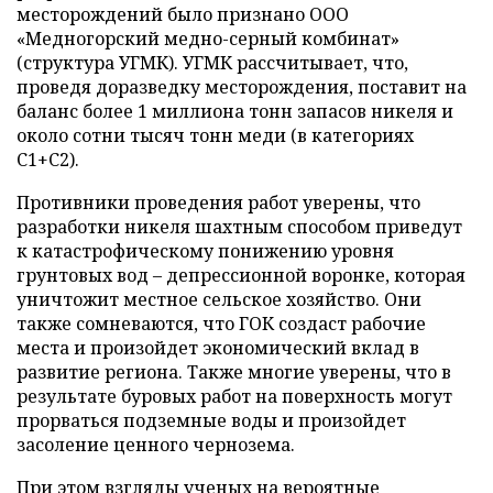
месторождений было признано ООО
«Медногорский медно-серный комбинат»
(структура УГМК). УГМК рассчитывает, что,
проведя доразведку месторождения, поставит на
баланс более 1 миллиона тонн запасов никеля и
около сотни тысяч тонн меди (в категориях
С1+С2).
Противники проведения работ уверены, что
разработки никеля шахтным способом приведут
к катастрофическому понижению уровня
грунтовых вод – депрессионной воронке, которая
уничтожит местное сельское хозяйство. Они
также сомневаются, что ГОК создаст рабочие
места и произойдет экономический вклад в
развитие региона. Также многие уверены, что в
результате буровых работ на поверхность могут
прорваться подземные воды и произойдет
засоление ценного чернозема.
При этом взгляды ученых на вероятные