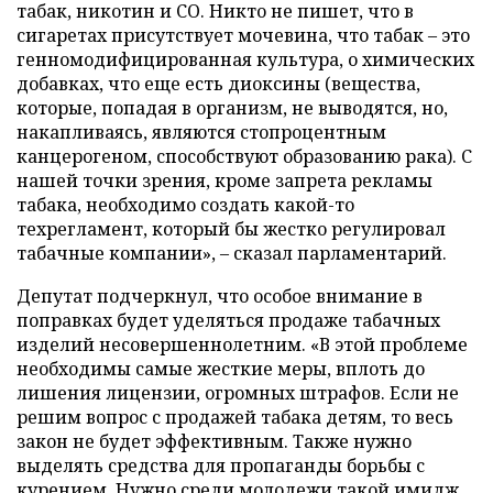
табак, никотин и СО. Никто не пишет, что в
сигаретах присутствует мочевина, что табак
–
это
генномодифицированная культура, о химических
добавках, что еще есть диоксины (вещества,
которые, попадая в организм, не выводятся, но,
накапливаясь, являются стопроцентным
канцерогеном, способствуют образованию рака). С
нашей точки зрения, кроме запрета рекламы
табака, необходимо создать какой-то
техрегламент, который бы жестко регулировал
табачные компании»,
–
сказал парламентарий.
Депутат подчеркнул, что особое внимание в
поправках будет уделяться продаже табачных
изделий несовершеннолетним. «В этой проблеме
необходимы самые жесткие меры, вплоть до
лишения лицензии, огромных штрафов. Если не
решим вопрос с продажей табака детям, то весь
закон не будет эффективным. Также нужно
выделять средства для пропаганды борьбы с
курением. Нужно среди молодежи такой имидж,