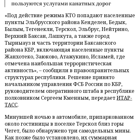
пользуются услугами канатных дорог
«Под действие режима КТО попадают населенные
пункты Эльбрусского района Кенделен, Бедык,
Былым, Тегенекли, Терскол, Эльбрус, Нейтрино,
Верхний Баксан, Лашкута, а также город
Тырныауз и часть территории Баксанского
района КБР, включающая населенные пункты
Жанхотеко, Заюково, Атажукино, Исламей, где
отмечена наибольшая террористическая
активность», – сообщили в правоохранительных
структурах республики. Решение принято
начальником управления ФСБ России по КБР,
руководителем оперативного штаба в республике
полковником Сергеем Кменным, передает
ИТАР-
ТАСС
.
Минувшей ночью в автомобиле, припаркованном
около гостиницы в поселке Терскол близ горы
Чегет, было обнаружено три самодельных мины.
Как позже было установлено, их суммарная