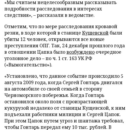
«Мы считаем нецелесообразным рассказывать
подробности расследования в интересах
следствия»,
–
рассказали в ведомстве.
Отметим, что по мере расследования кровавой
резни, в ходе которой в станице
Кущевской
были
убиты 12 человек, открываются все новые
преступления ОПГ. Так, 24 декабря прошлого года
в отношении Цапка было
возбуждено
очередное
уголовное дело
–
по ч. 1 ст. 163 УК РФ
(«Вымогательство»).
«Установлено, что данное событие происходило 5
августа 2009 года, когда Сергей Гонтарь двигался
на автомобиле со своей семьей в сторону
Черноморского побережья. Когда Гонтарь
остановился около поля с произрастающей
кукурузой недалеко от станицы Кущевской, к ним
подъехали работники милиции и Сергей Цапок.
При этом Цапок путем угроз и шантажа требовал,
чтобы Гонтарь передал ему 10 тыс. рублей. В