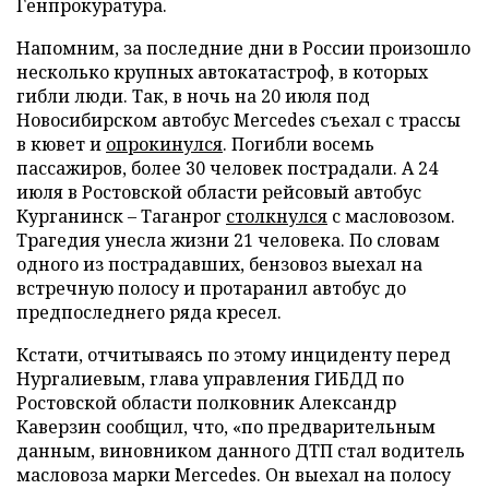
Генпрокуратура.
Напомним, за последние дни в России произошло
несколько крупных автокатастроф, в которых
гибли люди. Так, в ночь на 20 июля под
Новосибирском автобус Merсedes съехал с трассы
в кювет и
опрокинулся
. Погибли восемь
пассажиров, более 30 человек пострадали. А 24
июля в Ростовской области рейсовый автобус
Курганинск – Таганрог
столкнулся
с масловозом.
Трагедия унесла жизни 21 человека. По словам
одного из пострадавших, бензовоз выехал на
встречную полосу и протаранил автобус до
предпоследнего ряда кресел.
Кстати, отчитываясь по этому инциденту перед
Нургалиевым, глава управления ГИБДД по
Ростовской области полковник Александр
Каверзин сообщил, что, «по предварительным
данным, виновником данного ДТП стал водитель
масловоза марки Merсedes. Он выехал на полосу