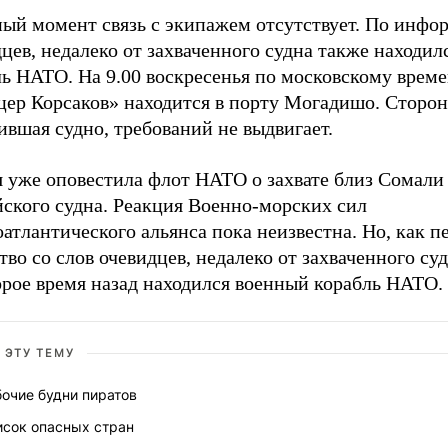
ный момент связь с экипажем отсутствует. По инфо
цев, недалеко от захваченного судна также находи
ль НАТО. На 9.00 воскресенья по московскому врем
цер Корсаков» находится в порту Могадишо. Сторон
ившая судно, требований не выдвигает.
я уже оповестила флот НАТО о захвате близ Сомали
йского судна. Реакция Военно-морских сил
атлантического альянса пока неизвестна. Но, как п
тво со слов очевидцев, недалеко от захваченного су
орое время назад находился военный корабль НАТО.
 ЭТУ ТЕМУ
очие будни пиратов
исок опасных стран