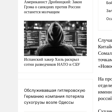
Американист Дробницкий: Закон
Бой
Грэма о санкциях против России
За
останется молчащим
Ос
Случаи
Китай
Сомал
Испанский хакер Хиль раскрыл
точкам
сотни разведчиков НАТО и СБУ
«Ново
На пр
отдел
Обслуживавшая гитлеровскую
именн
Германию компания потеряла
россий
сухогрузы возле Одессы
Сухан