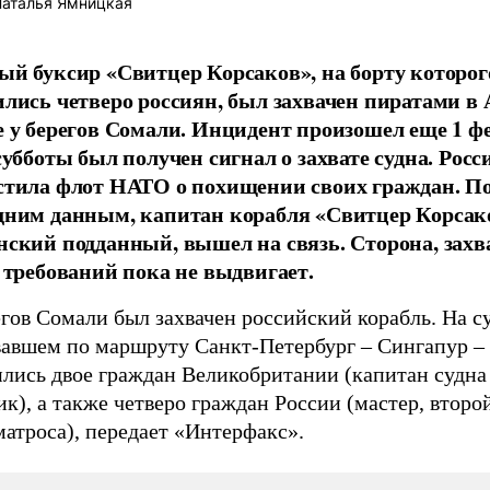
аталья Ямницкая
ый буксир «Свитцер Корсаков», на борту которог
ились четверо россиян, был захвачен пиратами в
е у берегов Сомали. Инцидент произошел еще 1 ф
субботы был получен сигнал о захвате судна. Росс
стила флот НАТО о похищении своих граждан. П
дним данным, капитан корабля «Свитцер Корсак
нский подданный, вышел на связь. Сторона, зах
, требований пока не выдвигает.
гов Сомали был захвачен российский корабль. На с
вавшем по маршруту Санкт-Петербург – Сингапур –
ились двое граждан Великобритании (капитан судна
к), а также четверо граждан России (мастер, второ
матроса), передает «Интерфакс».