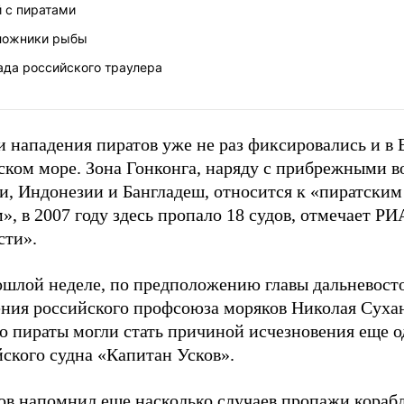
 с пиратами
ложники рыбы
ада российского траулера
 нападения пиратов уже не раз фиксировались и в 
ском море. Зона Гонконга, наряду с прибрежными в
и, Индонезии и Бангладеш, относится к «пиратским
», в 2007 году здесь пропало 18 судов, отмечает РИ
сти».
ошлой неделе, по предположению главы дальневост
ения российского профсоюза моряков Николая Сухан
о пираты могли стать причиной исчезновения еще о
ского судна «Капитан Усков».
ов напомнил еще насколько случаев пропажи корабл