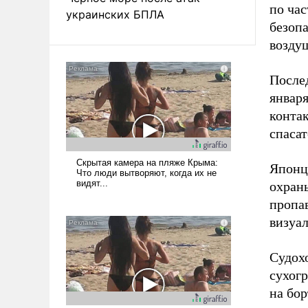
по час
украинских БПЛА
безоп
воздуш
Послед
января
контак
спаса
Японц
охраны
пропав
визуа
Судох
сухогр
на бор