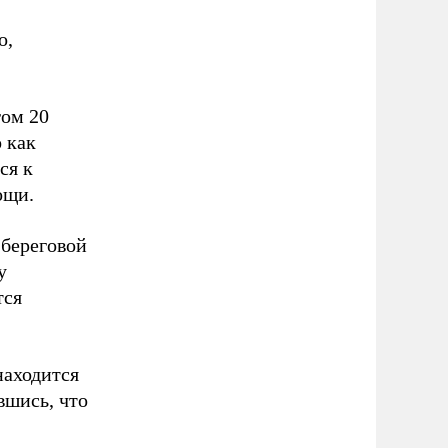
о,
гом 20
о как
ся к
ощи.
 береговой
у
тся
находится
вшись, что