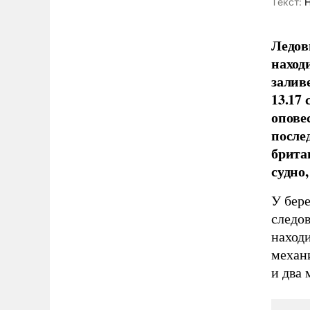
Tекст:
Н
Ледов
наход
залив
13.17 
опове
после
брита
судно
У бере
следо
наход
механи
и два 