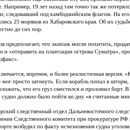
. Например, 19 лет назад там точно так же потерял
ar, следовавший под камбоджийским флагом. На его
лись 25 моряков из Хабаровского края. Об их судьб
естно до сих пор.
в предполагает, что экипаж могли похитить, продат
о и «отправить на плантации острова Суматра», пр
рфакс».
лючается, впрочем, и более реалистичная версия. 
 мог просто затонуть. Если корабль попал в шторм,
ложить, что его груз сместился и проломил борт. В
е судно должно было пойти ко дну «в считанные ми
рский следственный отдел Дальневосточного следс
ления Следственного комитета при прокуратуре РФ 
орте возбудил по факту исчезновения судна уголов