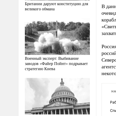
Британии даруют конституцию для
В дан
великого обмана
очевид
кораб
«Свит
захват
Росси
росси
Военный эксперт: Выбивание
Северо
заводов «Файер Пойнт» подрывает
агентс
стратегию Киева
некот
НА
Раб
Сп