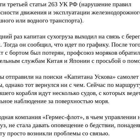
ти третьей статьи 263 УК РФ (нарушение правил
асности движения и эксплуатации железнодорожног
ного или водного транспорта).
ний раз капитан сухогруза выходил на связь с бере
. Тогда он сообщил, что идет по графику. После тог
т с бортом был потерян, профсоюз моряков обратил
тельным службам Китая и Японии с просьбой о пом
ы отправили на поиски «Капитана Ускова» самолет
, однако тот вернулся ни с чем. Сейчас по маршрут
шего корабля идут несколько судов, с которых веде
льное наблюдение за поверхностью моря.
одная компания «Гермес-флот», в чьем управлении 
уз, не стала давать оповещение о бедствии, понадея
ту просто возникли проблемы со связью.