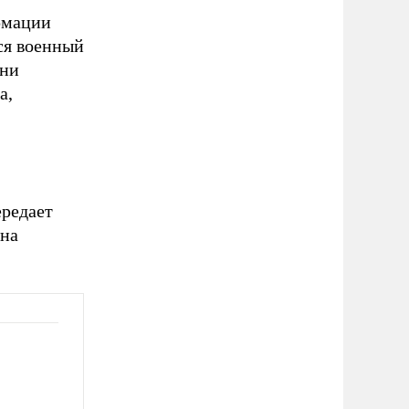
рмации
лся военный
ени
а,
ередает
дна