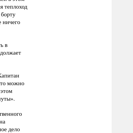
ся теплоход
 борту
е ничего
ь в
одолжает
«Капитан
 то можно
 этом
нуты».
твенного
на
ное дело