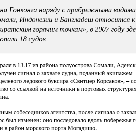
на Гонконга наряду с прибрежными водами
мали, Индонезии и Бангладеш относится к
иратским горячим точкам», в 2007 году зд
опали 18 судов
раля в 13.17 из района полуострова Сомали, Аденск
лучен сигнал о захвате судна, поданный экипажем
елевого ледового буксира «Свитцер Корсаков», – с
тво со ссылкой на источники в портовых структура
ина.
ным собеседников агентства, после сигнала о захва
рс был изменен: оно последовало вдоль побережья г
и в район морского порта Могадишо.