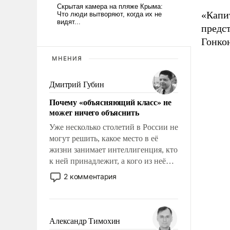
«Капи
предс
Гонкон
МНЕНИЯ
Дмитрий Губин
Почему «объясняющий класс» не
может ничего объяснить
Уже несколько столетий в России не
могут решить, какое место в её
жизни занимает интеллигенция, кто
к ней принадлежит, а кого из неё
исключили с правом
2 комментария
восстановления и без оного. И чем
она отличается от просто
образованных людей. Иногда
казалось, что эти вопросы решены
Александр Тимохин
раз и навсегда, но – нет, не решены.