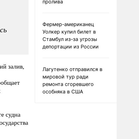
пролива
Фермер-американец
есь
Уолкер купил билет в
Стамбул из-за угрозы
депортации из России
ий залив,
Лагутенко отправился в
мировой тур ради
ообщает
ремонта сгоревшего
х
особняка в США
те судна
осударства