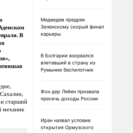
о
Медведев предрек
 Аденском
Зеленскому скорый финал
евраля. В
карьеры
ия
о
В Болгарии взорвался
ов»,
влетевший в страну из
ватившая
Румынии беспилотник
удне,
Фон дер Ляйен призвала
 Сахалин,
пресечь доходы России
 и старший
й механик
Иран назвал условие
открытия Ормузского