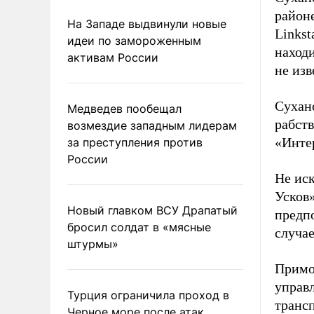
районе
На Западе выдвинули новые
Linkst
идеи по замороженным
находи
активам России
не изв
Сухано
Медведев пообещал
рабств
возмездие западным лидерам
«Инте
за преступления против
России
Не иск
Усков»
Новый главком ВСУ Драпатый
предпо
бросил солдат в «мясные
случа
штурмы»
Примо
управ
Турция ограничила проход в
трансп
Черное море после атак