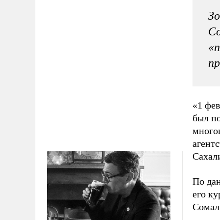
Зо
Со
«п
пр
«1 фев
был по
многоц
агентс
Сахал
По дан
его ку
Сомал