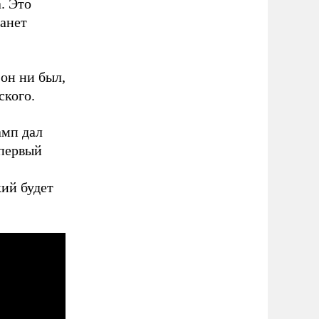
. Это
танет
 он ни был,
ского.
амп дал
«первый
кий будет