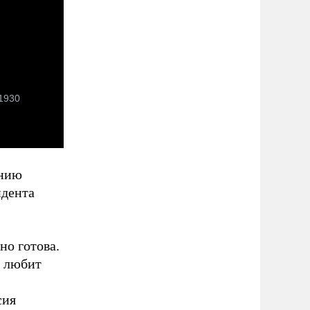
ению
идента
но готова.
о любит
сия