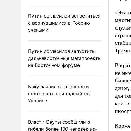
«Эта 
Путин согласился встретиться
многи
с вернувшимися в Россию
служи
учеными
стран
стаби
Трамп
Путин согласился запустить
дальневосточные мегапроекты
В крат
на Восточном форуме
не име
бывше
Баку заявил о готовности
денег,
поставлять природный газ
для т
Украине
крити
иност
Власти Сеуты сообщили о
Кроме 
гибели более 100 человек из-