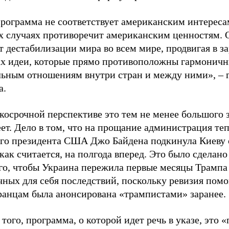
программа не соответствует американским интереса
х случаях противоречит американским ценностям. 
т дестабилизации мира во всем мире, продвигая в 
ах идеи, которые прямо противоположны гармонич
льным отношениям внутри стран и между ними», – г
а.
косрочной перспективе это тем не менее большого 
ет. Дело в том, что на прощание администрация те
го президента США Джо Байдена подкинула Киеву 
 как считается, на полгода вперед. Это было сделано
ого, чтобы Украина пережила первые месяцы Трампа
чных для себя последствий, поскольку ревизия пом
ранцам была анонсирована «трампистами» заранее.
того, программа, о которой идет речь в указе, это 