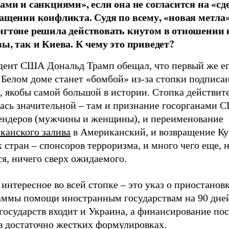
ами и санкциями», если она не согласится на «сд
ащении конфликта. Судя по всему, «новая метла»
гтоне решила действовать кнутом в отношении 
ы, так и Киева. К чему это приведет?
дент США Дональд Трамп обещал, что первый же ег
 Белом доме станет «бомбой» из-за стопки подписа
, якобы самой большой в истории. Стопка действит
лась значительной – там и признание госорганами 
гендеров (мужчины и женщины), и переименование
канского залива
в Американский, и возвращение Ку
 стран – спонсоров терроризма, и много чего еще, н
я, ничего сверх ожидаемого.
интересное во всей стопке – это указ о приостанов
аммы помощи иностранным государствам на 90 дней
государств входит и Украина, а финансирование по
в достаточно жестких формулировках.