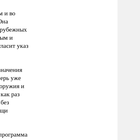
м и во
Она
зарубежных
ным и
ласит указ
значения
перь уже
оружия и
 как раз
 без
ощи
«программа