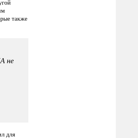
угой
им
орые также
ША не
ил для