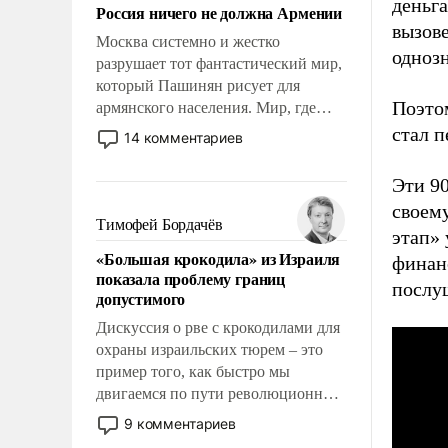
деньга
Россия ничего не должна Армении
вызов
Москва системно и жестко
одноз
разрушает тот фантастический мир,
который Пашинян рисует для
Поэтом
армянского населения. Мир, где
политические прожекты будут
стал п
14 комментариев
безусловно оплачиваться за счет
российских налогоплательщиков и
Эти 90
где Еревану за свои поступки не
своем
нужно отвечать.
Тимофей Бордачёв
этап»
«Большая крокодила» из Израиля
финанс
показала проблему границ
послу
допустимого
Дискуссия о рве с крокодилами для
охраны израильских тюрем – это
пример того, как быстро мы
двигаемся по пути революционных
изменений. То, что несколько лет
9 комментариев
назад было образом для