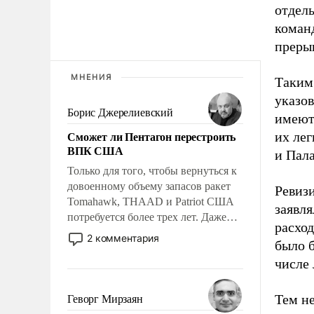
отдель
команд
прерыв
МНЕНИЯ
Таким 
указо
Борис Джерелиевский
имеют 
Сможет ли Пентагон перестроить
их лег
ВПК США
и Пала
Только для того, чтобы вернуться к
довоенному объему запасов ракет
Ревизи
Tomahawk, THAAD и Patriot США
заявл
потребуется более трех лет. Даже
расход
небольшая война с Ираном
2 комментария
было б
опустошила американские
числе 
арсеналы. Сложившаяся ситуация
означает многолетний период
уязвимости США, например, перед
Тем н
Геворг Мирзаян
Китаем.