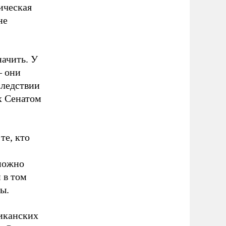
ическая
не
начить. У
– они
следствии
х Сенатом
те, кто
 можно
 в том
ы.
риканских