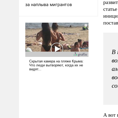
разви
за наплыва мигрантов
статье
иници
поста
В 
во
ам
во
со
А вот