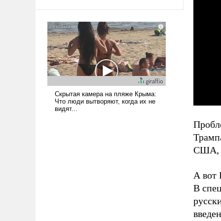
псевдонаучной фантастики, стало
всерьез обсуждаемой идеей.
Пробле
Трамп
США, у
А вот 
В спе
русски
введен