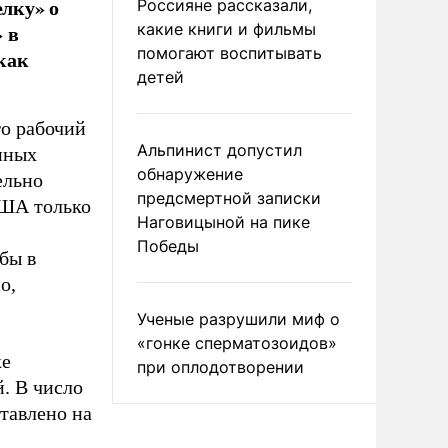
елку» о
Россияне рассказали,
 в
какие книги и фильмы
помогают воспитывать
как
детей
о рабочий
Альпинист допустил
нных
обнаружение
ельно
предсмертной записки
США только
Наговицыной на пике
Победы
бы в
о,
Ученые разрушили миф о
«гонке сперматозоидов»
ке
при оплодотворении
. В число
ставлено на