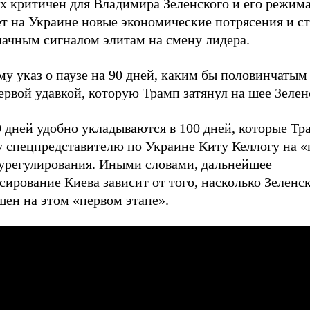
х критичен для Владимира Зеленского и его режима
ет на Украине новые экономические потрясения и с
начным сигналом элитам на смену лидера.
у указ о паузе на 90 дней, каким бы половинчатым
ервой удавкой, которую Трамп затянул на шее Зелен
 дней удобно укладываются в 100 дней, которые Тр
у спецпредставителю по Украине Киту Келлогу на 
 урегулирования. Иными словами, дальнейшее
ирование Киева зависит от того, насколько Зеленс
шен на этом «первом этапе».