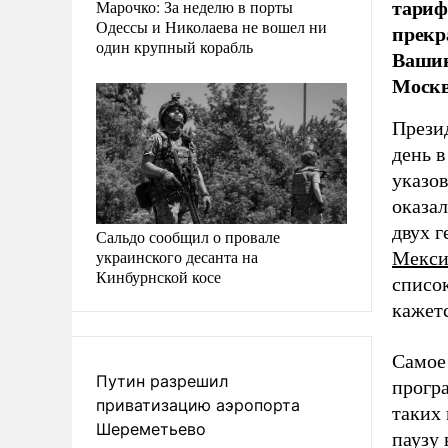
тариф
Марочко: За неделю в порты
Одессы и Николаева не вошел ни
прекр
один крупный корабль
Вашин
Москв
Прези
день в
указов
оказа
двух 
Сальдо сообщил о провале
украинского десанта на
Мекси
Кинбурнской косе
список
кажетс
Самое 
Путин разрешил
прогр
приватизацию аэропорта
таких 
Шереметьево
паузу 