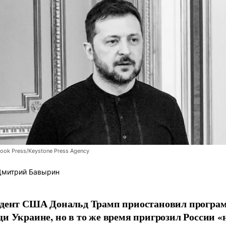
Look Press/Keystone Press Agency
митрий Бавырин
дент США Дональд Трамп приостановил програ
и Украине, но в то же время пригрозил России «