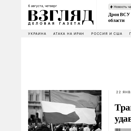
6 августа, четверг
Новость ч
Дрон ВСУ 
области
УКРАИНА
АТАКА НА ИРАН
РОССИЯ И США
22 ЯНВ
Тра
уда