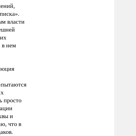
чений,
писка».
ым власти
ешней
щих
 в нем
люция
 «пытаются
их
ь просто
рации
квы и
ю, что в
аков.