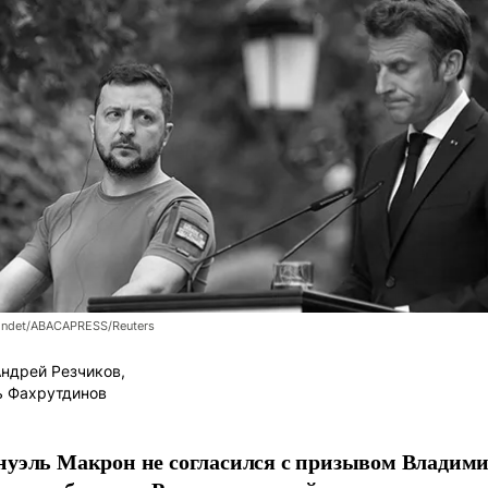
londet/ABACAPRESS/Reuters
ндрей Резчиков,
ь Фахрутдинов
уэль Макрон не согласился с призывом Владим