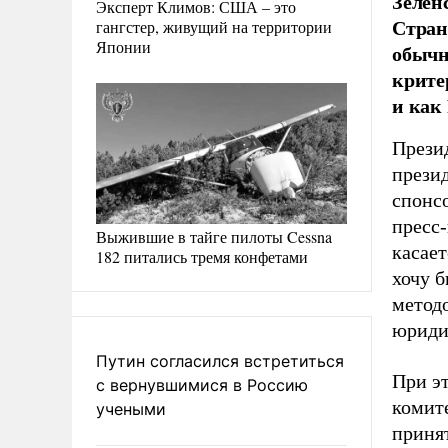
Зелен
Эксперт Климов: США – это
Стран
гангстер, живущий на территории
Японии
обычн
крите
и как
Прези
прези
спонс
пресс
Выжившие в тайге пилоты Cessna
касает
182 питались тремя конфетами
хочу 
методо
юриди
Путин согласился встретиться
При эт
с вернувшимися в Россию
комит
учеными
приня