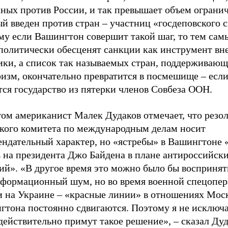
нных против России, и так превышает объем ограни
й введен против стран – участниц «госдеповского с
му если Вашингтон совершит такой шаг, то тем сам
олитически обесценят санкции как инструмент вн
ики, а список так называемых стран, поддерживаю
изм, окончательно превратится в посмешище – если
ся государство из пятерки членов Совбеза ООН.
том американист Малек Дудаков отмечает, что резо
ского комитета по международным делам носит
ендательный характер, но «ястребы» в Вашингтоне
ь на президента Джо Байдена в плане антироссийск
ий». «В другое время это можно было бы воспринят
нформационный шум, но во время военной спецопе
и на Украине – «красные линии» в отношениях Мос
гтона постоянно сдвигаются. Поэтому я не исключа
ействительно примут такое решение», – сказал Дуд