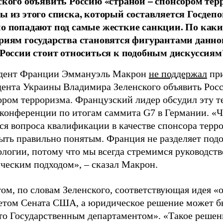
ского объявить Россию «страной – спонсором тер
ы из этого списка, который составляется Госде
о попадают под самые жесткие санкции. По как
риям государства становятся фигурантами данно
 России стоит относиться к подобным дискуссиям
дент Франции Эммануэль Макрон
не поддержал
пр
дента Украины Владимира Зеленского объявить Рос
ором терроризма. Французский лидер обсудил эту т
-конференции по итогам саммита G7 в Германии. «Ч
ся вопроса квалификации в качестве спонсора терр
быть правильно понятым. Франция не разделяет под
логии, потому что мы всегда стремимся руководств
ческим подходом», – сказал Макрон.
ом, по словам Зеленского, соответствующая идея «
етом Сената США, а юридическое решение может б
то Государственным департаментом». «Такое решен