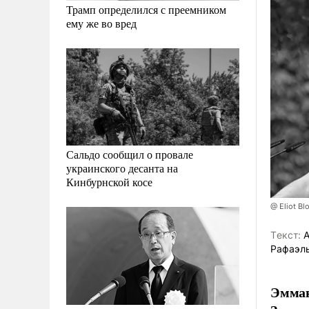
Трамп определился с преемником
ему же во вред
Сальдо сообщил о провале
украинского десанта на
Кинбурнской косе
@ Eliot B
Tекст:
А
Рафаэл
Эмман