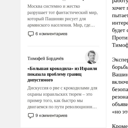
работу
Москва системно и жестко
хочет
разрушает тот фантастический мир,
пытает
который Пашинян рисует для
интер
армянского населения. Мир, где
будет 
этому населению все должны
6 комментариев
Против
просто по определению, где его
политические прожекты будут
Тимоф
беспрекословно оплачиваться за
счет российских
Тимофей Бордачёв
Экспе
налогоплательщиков и где за свои
борьб
«Большая крокодила» из Израиля
поступки не нужно отвечать.
показала проблему границ
Вашин
допустимого
включ
Дискуссия о рве с крокодилами для
безопа
охраны израильских тюрем – это
резона
пример того, как быстро мы
объяв
двигаемся по пути революционных
«но эт
изменений. То, что несколько лет
9 комментариев
назад было образом для
Кроме 
псевдонаучной фантастики, стало