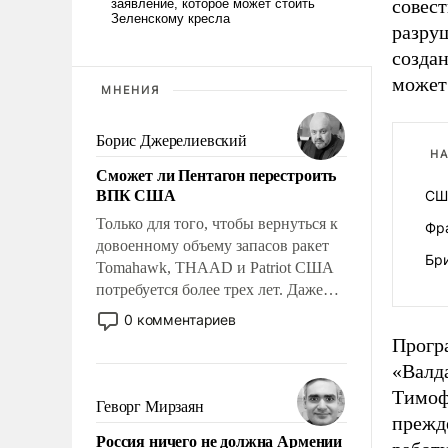
совест
разру
созда
может
МНЕНИЯ
Борис Джерелиевский
НА
Сможет ли Пентагон перестроить
ВПК США
США
Только для того, чтобы вернуться к
Фр
довоенному объему запасов ракет
Бр
Tomahawk, THAAD и Patriot США
потребуется более трех лет. Даже
небольшая война с Ираном
0 комментариев
опустошила американские
Прогр
арсеналы. Сложившаяся ситуация
«Валд
означает многолетний период
Тимофе
уязвимости США, например, перед
Геворг Мирзаян
прежд
Китаем.
Россия ничего не должна Армении