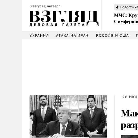
6 августа, четверг
Новость ч
МЧС: Кру
Симфероп
УКРАИНА
АТАКА НА ИРАН
РОССИЯ И США
28 ИЮН
Мак
раз