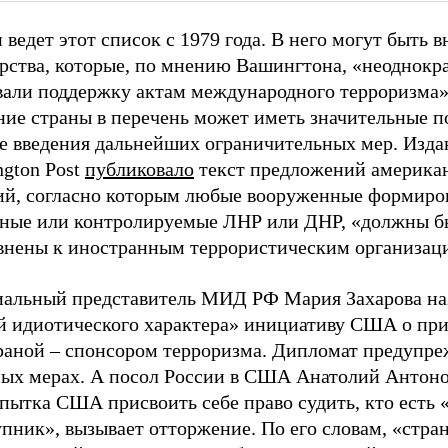
 ведет этот список с 1979 года. В него могут быть 
арства, которые, по мнению Вашингтона, «неоднокр
вали поддержку актам международного терроризма»
ние страны в перечень может иметь значительные п
не введения дальнейших ограничительных мер. Изда
ngton Post
публиковало
текст предложений америка
ий, согласно которым любые вооруженные формиро
нные или контролируемые ЛНР или ДНР, «должны б
внены к иностранным террористическим организац
альный представитель МИД РФ Мария Захарова на
й идиотического характера» инициативу США о пр
раной – спонсором терроризма. Дипломат предупре
ных мерах. А посол России в США Анатолий Антонов
опытка США присвоить себе право судить, кто есть
пник», вызывает отторжение. По его словам, «стран