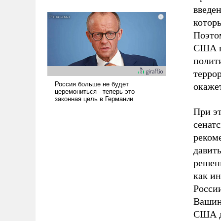
всерьез обсуждаемой идеей.
введе
которы
Поэто
США п
полит
террор
окажет
При э
сенат
реком
давит
решен
как и
Росси
Вашин
США д