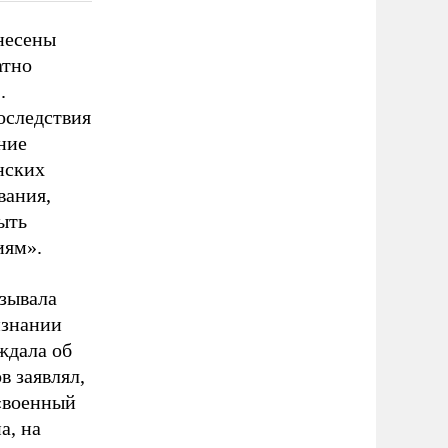
внесены
атно
.
оследствия
ние
нских
вания,
ыть
иям».
зывала
изнании
ждала об
 заявлял,
 «военный
а, на