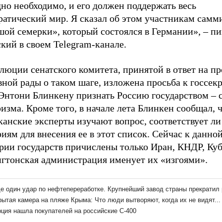
но необходимо, и его должен поддержать весь
ратический мир. Я сказал об этом участникам самм
шой семерки», который состоялся в Германии», – п
кий в своем Telegram-канале.
люции сенатского комитета, принятой в ответ на пр
ной рады о таком шаге, изложена просьба к госсек
нтони Блинкену признать Россию государством – 
изма. Кроме того, в начале лета Блинкен сообщал, 
анские эксперты изучают вопрос, соответствует ли
иям для внесения ее в этот список. Сейчас к данно
рии государств причислены только Иран, КНДР, Куб
гтонская администрация именует их «изгоями».