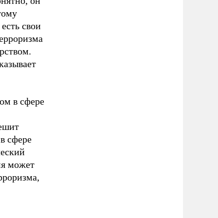
онятно, он
тому
есть свои
терроризма
рством.
казывает
ом в сфере
решит
в сфере
ческий
ия может
рроризма,