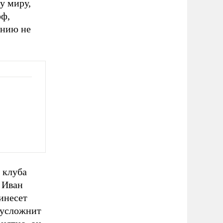
у миру,
оф,
ению не
 клуба
 Иван
ринесет
 усложнит