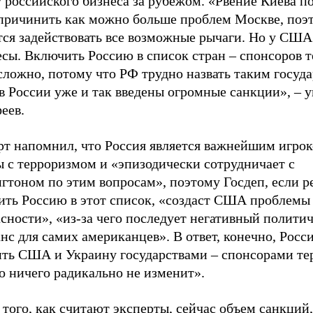
 российского бизнеса за рубежом. «Рвение Киева п
 причинить как можно больше проблем Москве, поэ
ся задействовать все возможные рычаги. Но у США 
есы. Включить Россию в список стран – спонсоров 
сложно, потому что РФ трудно назвать таким госуда
 России уже и так введены огромные санкции», – у
еев.
рт напомнил, что Россия является важнейшим игрок
ы с терроризмом и «эпизодически сотрудничает с
гтоном по этим вопросам», поэтому Госдеп, если 
ить Россию в этот список, «создаст США проблемы 
сности», «из-за чего последует негативный полити
нс для самих американцев». В ответ, конечно, Росс
ить США и Украину государствами – спонсорами те
о ничего радикально не изменит».
того, как считают эксперты, сейчас объем санкций,