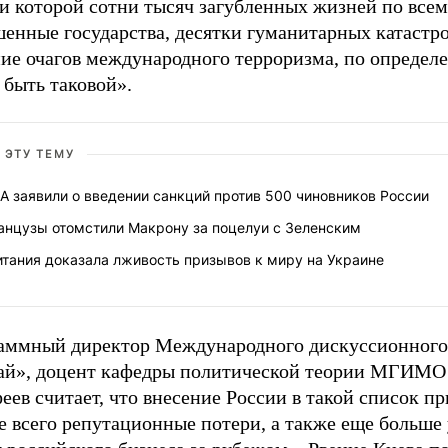
и которой сотни тысяч загубленных жизней по всем
шенные государства, десятки гуманитарных катастр
ние очагов международного терроризма, по определ
 быть таковой».
 ЭТУ ТЕМУ
 заявили о введении санкций против 500 чиновников России
анцузы отомстили Макрону за поцелуи с Зеленским
итания доказала лживость призывов к миру на Украине
аммный директор Международного дискуссионного
ай», доцент кафедры политической теории МГИМО
ев считает, что внесение России в такой список п
е всего репутационные потери, а также еще больше