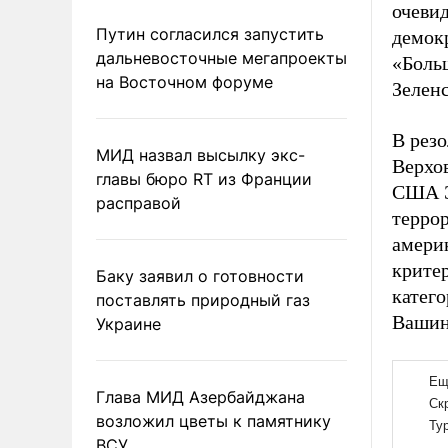
очевид
Путин согласился запустить
демок
дальневосточные мегапроекты
«Боль
на Восточном форуме
Зеленс
В резо
МИД назвал высылку экс-
Верхов
главы бюро RT из Франции
США Э
расправой
террор
америк
критер
Баку заявил о готовности
катего
поставлять природный газ
Вашин
Украине
Глава МИД Азербайджана
возложил цветы к памятнику
ВСУ