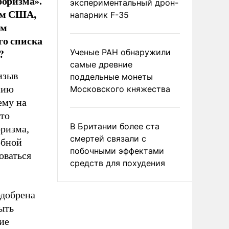
роризма».
экспериментальный дрон-
пом США,
напарник F-35
им
го списка
?
Ученые РАН обнаружили
самые древние
изыв
поддельные монеты
сию
Московского княжества
ему на
то
В Британии более ста
оризма,
смертей связали с
обной
побочными эффектами
оваться
средств для похудения
одобрена
ыть
ие