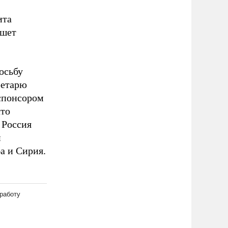
ита
ишет
осьбу
ретарю
спонсором
что
 Россия
й
а и Сирия.