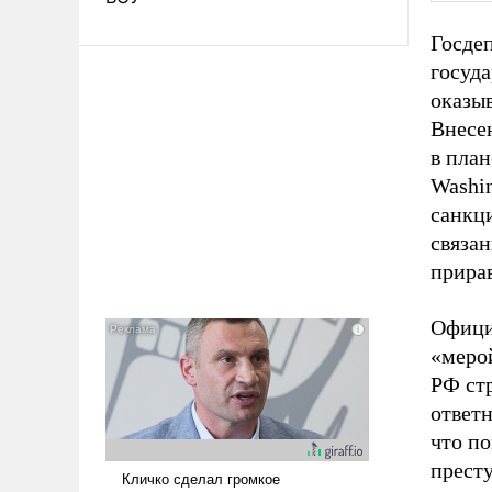
Госдеп
госуд
оказы
Внесе
в пла
Washi
санкц
связа
прира
Офици
«меро
РФ ст
ответ
что п
престу