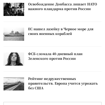
Освобождение Донбасса лишает НАТО
важного плацдарма против России
ЕС нашел лазейку в Черное море для
своих военных кораблей
ФСБ сломала 40-дневный план
Зеленского против России
Рейтинг недружественных
правительств. Европа учится угрожать
без США