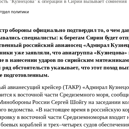
ость "Кузнецова" к операции в Сирии вызывает сомнения
тдел политики
тр обороны официально подтвердил то, о чем да
ывались специалисты: к берегам Сирии будет от
твенный российский авианосец «Адмирал Кузнец
ники уже заявляли, что авиагруппа «Кузнецова»
ие в нанесении ударов по сирийским мятежникам
 ряд обстоятельств указывает, что этот поход вы
е подготовленным.
ый авианесущий крейсер (ТАКР) «Адмирал Кузнецо
ится к восточной части Средиземного моря, сообщи
 Минобороны России Сергей Шойгу на заседании ко
ого ведомства. «В настоящее время в российскую к
ировку в восточной части Средиземноморья входит 
боевых кораблей и трех–четырех судов обеспечения