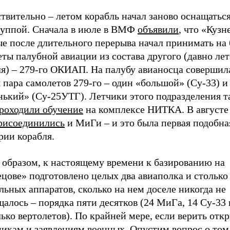
твительно – летом корабль начал заново оснащатьс
руппой. Сначала в июле в ВМФ
объявили
, что «Кузн
е после длительного перерыва начал принимать на 
ты палубной авиации из состава другого (давно лет
ля) – 279-го ОКИАП. На палубу авианосца совершил
 пара самолетов 279-го – один «большой» (Су-33) и
нький» (Су-25УТГ). Летчики этого подразделения т
роходили обучение
на комплексе НИТКА. В августе
рисоединились
и МиГи – и это была первая подобна
рии корабля.
 образом, к настоящему времени к базированию на
цове» подготовлено целых два авиаполка и столько
льных аппаратов, сколько на нем доселе никогда не
алось – порядка пяти десятков (24 МиГа, 14 Су-33 
ько вертолетов). По крайней мере, если верить от
икам и заявлениям военных. Опустим вопрос о том,