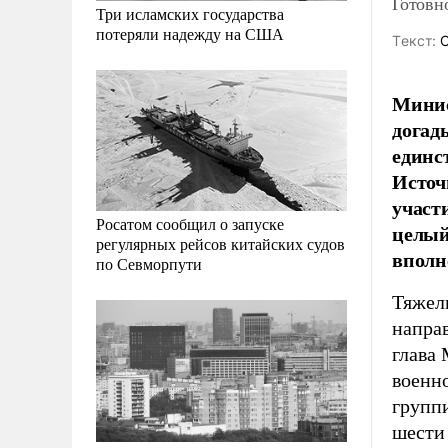
Готовн
Три исламских государства
потеряли надежду на США
Tекст:
О
Минис
догад
единс
Источ
участ
Росатом сообщил о запуске
целый
регулярных рейсов китайских судов
вполн
по Севморпути
Тяжел
направ
глава
военн
групп
шести 