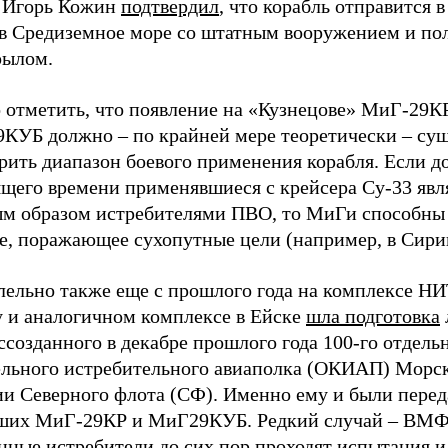
 Игорь Кожин
подтвердил
, что корабль отправится 
 в Средиземное море со штатным вооружением и п
рылом.
 отметить, что появление на «Кузнецове» МиГ-29К
КУБ должно – по крайней мере теоретически – су
рить диапазон боевого применения корабля. Если д
ящего времени применявшиеся с крейсера Су-33 яв
ым образом истребителями ПВО, то МиГи способны
е, поражающее сухопутные цели (например, в Сири
лельно также еще с прошлого года на комплексе Н
 и аналогичном комплексе в Ейске
шла подготовка
ссозданного в декабре прошлого года 100-го отдель
ельного истребительного авиаполка (ОКИАП) Морс
ии Северного флота (СФ). Именно ему и были перед
ших МиГ-29КР и МиГ29КУБ. Редкий случай – ВМ
нные истребители до сих пор проходят испытания и