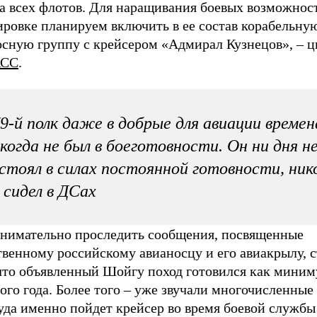
ва всех флотов. Для наращивания боевых возможнос
ировке планируем включить в ее состав корабельну
осную группу с крейсером «Адмирал Кузнецов», – ц
АСС
.
9-й полк даже в добрые для авиации времен
когда не был в боеготовности. Он ни дня н
стоял в силах постоянной готовности, ник
 сидел в ДСах
внимательно проследить сообщения, посвященные
венному российскому авианосцу и его авиакрылу, с
 что объявленный Шойгу поход готовился как миним
го года. Более того – уже звучали многочисленные
уда именно пойдет крейсер во время боевой службы