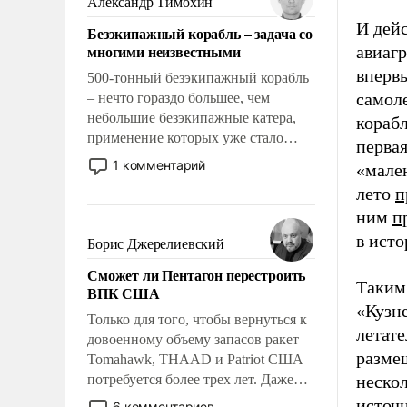
Александр Тимохин
адаптироваться.
И дейс
Безэкипажный корабль – задача со
многими неизвестными
авиаг
впервы
500-тонный безэкипажный корабль
самоле
– нечто гораздо большее, чем
небольшие безэкипажные катера,
кораб
применение которых уже стало
первая
обыденностью. Задача по созданию
1 комментарий
«мале
такого корабля очень сложна и
лето
п
амбициозна. Однако и ее
ним
п
реализация радикально поднимет
наши боевые возможности.
в исто
Борис Джерелиевский
Сможет ли Пентагон перестроить
Таким
ВПК США
«Кузне
Только для того, чтобы вернуться к
летате
довоенному объему запасов ракет
размещ
Tomahawk, THAAD и Patriot США
потребуется более трех лет. Даже
нескол
небольшая война с Ираном
источн
6 комментариев