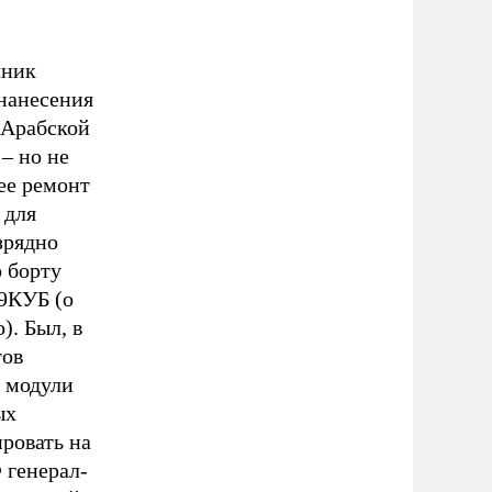
чник
нанесения
 Арабской
– но не
ее ремонт
 для
зрядно
 борту
9КУБ (о
). Был, в
тов
 модули
ых
ировать на
 генерал-