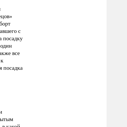
я
ецов»
борт
авшего с
а посадку
 один
акже все
 к
я посадка
и
крытым
 в какой