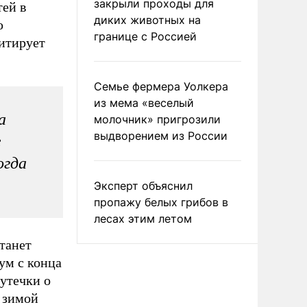
закрыли проходы для
тей в
диких животных на
ю
границе с Россией
итирует
Семье фермера Уолкера
из мема «веселый
а
молочник» пригрозили
выдворением из России
е
огда
Эксперт объяснил
пропажу белых грибов в
лесах этим летом
танет
ум с конца
 утечки о
 зимой