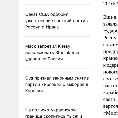
2016/2
Сенат США одобрил
Еще в
ужесточение санкций против
заявля
России и Ирана
«удар
Респу
совсе
Маск запретил Киеву
предп
использовать Starlink для
хранен
ударов по России
модерн
новог
Суд признал законным снятие
соотв
партии «Яблоко» с выборов в
частн
Карелии
кораб
связи.
вертол
На польско-украинской
«Мист
границе скопились тысячи