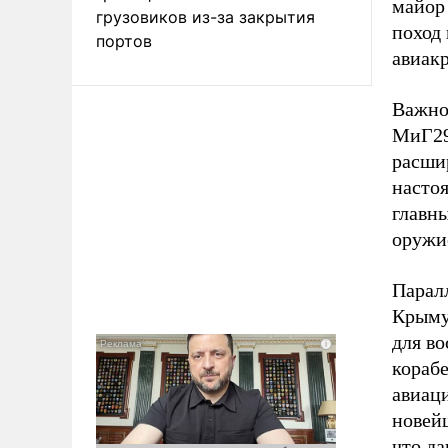
майор
грузовиков из-за закрытия
поход
портов
авиак
Важно
МиГ29
расши
насто
главн
оружи
Парал
Крыму
для во
кораб
авиац
новей
что да