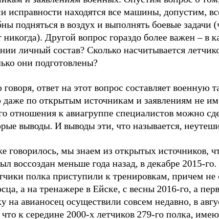
и исправности находятся все машины, допустим, вс
ны подняться в воздух и выполнять боевые задачи (
 никогда). Другой вопрос гораздо более важен – в к
янии личный состав? Сколько насчитывается летчик
лько они подготовлены?
 говоря, ответ на этот вопрос составляет военную т
о даже по открытым источникам и заявлениям не 
го отношения к авиагруппе специалистов можно сд
рые выводы. И выводы эти, что называется, неутеш
е говорилось, мы знаем из открытых источников, ч
ыл воссоздан меньше года назад, в декабре 2015-го
етчики полка приступили к тренировкам, причем не
сца, а на тренажере в Ейске, с весны 2016-го, а пер
у на авианосец осуществили совсем недавно, в авг
 что к середине 2000-х летчиков 279-го полка, име