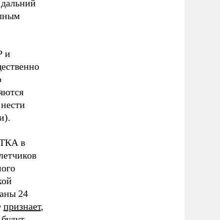
в дальний
олным
Р и
щественно
о
ляются
 нести
и).
ИТКА в
летчиков
ного
кой
аны 24
Ф
признает
,
 будут