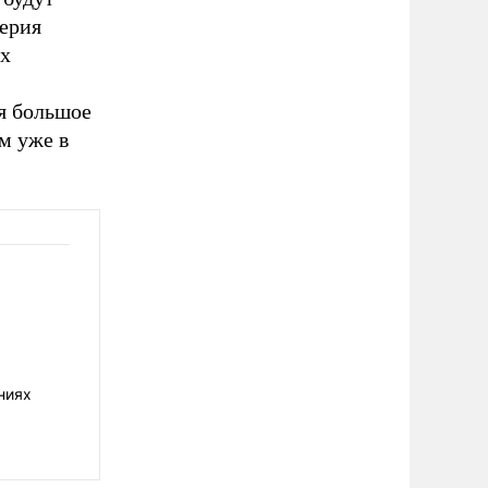
серия
их
я большое
ем уже в
ниях