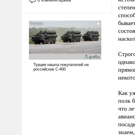
опустошила американские
степен
арсеналы. Сложившаяся ситуация
способ
означает многолетний период
бывает
уязвимости США, например, перед
состо
Китаем.
наско
Строго
однак
прямо
некото
Как уж
полк б
что л
авиано
посадк
знаем,