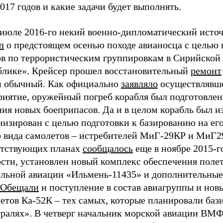
017 годов и какие задачи будет выполнять.
 июле 2016-го некий военно-дипломатический исто
л
о предстоящем осенью походе авианосца с целью 
ов по террористическим группировкам в Сирийской
блике». Крейсер прошел восстановительный
ремонт
м обычный. Как официально
заявляло
осуществлявш
риятие, оружейный погреб корабля был подготовлен
ия новых боеприпасов. Да и в целом корабль был и
изирован с целью подготовки к базированию на его
о вида самолетов – истребителей МиГ-29КР и МиГ2
етствующих планах
сообщалось
еще в ноябре 2015-го
ости, установлен новый комплекс обеспечения поле
ельной авиации «Ильмень-11435» и дополнительные
Обещали
и поступление в состав авиагруппы и нов
етов Ка-52К – тех самых, которые планировали баз
ралях». В четверг начальник морской авиации ВМФ