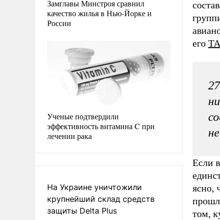
Замглавы Минстроя сравнил
соста
качество жилья в Нью-Йорке и
групп
России
авиан
его
Т
27
ни
со
Ученые подтвердили
эффективность витамина C при
не
лечении рака
Если 
единст
На Украине уничтожили
ясно,
крупнейший склад средств
прошло
защиты Delta Plus
том, к