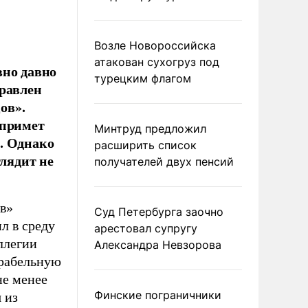
Возле Новороссийска
атакован сухогруз под
вно давно
турецким флагом
правлен
ов».
 примет
Минтруд предложил
. Однако
расширить список
глядит не
получателей двух пенсий
в»
Суд Петербурга заочно
л в среду
арестовал супругу
ллегии
Александра Невзорова
орабельную
не менее
Финские пограничники
 из