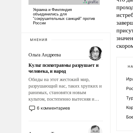
проход
истре
заверш
прису
значен
МНЕНИЯ
скоро
Ольга Андреева
Культ психотравмы разрушает и
НА
человека, и народ
Ир
Обиды на этот жестокий мир,
разрушающий нас, таких хрупких и
Ро
ранимых, становятся новым
Ту
культом, постепенно вытесняя и
отменяя традиционное требование к
Кор
6 комментариев
человеку – быть мужественным и
Бое
твердым под ударами судьбы, брать
на себя ответственность, помогать
слабым, идти вперед и