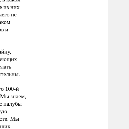
е из них
чего не
аком
ов и
айну,
имеющих
елать
ительны.
то 100-й
. Мы знаем,
 с палубы
вую
усте. Мы
ющих