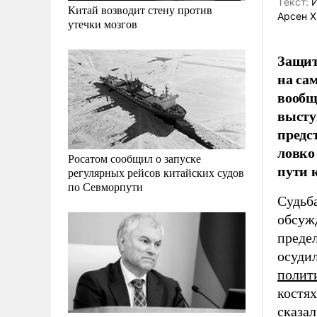
Tекст:
И
Китай возводит стену против
Арсен Х
утечки мозгов
Защит
на са
вообщ
высту
предс
ловко
Росатом сообщил о запуске
пути 
регулярных рейсов китайских судов
по Севморпути
Судьба
обсужд
преде
осуди
полит
костях
сказа