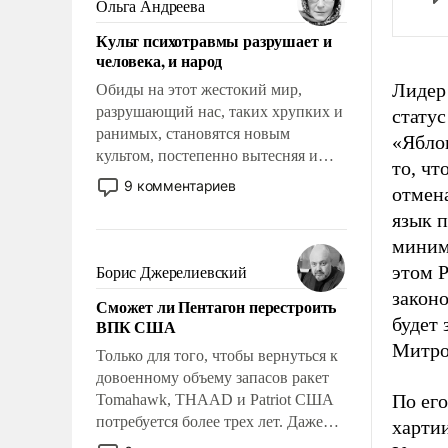
Ольга Андреева
Культ психотравмы разрушает и
человека, и народ
Лидер
Обиды на этот жестокий мир,
разрушающий нас, таких хрупких и
статус
ранимых, становятся новым
«Ябло
культом, постепенно вытесняя и
то, чт
отменяя традиционное требование к
9 комментариев
отмена
человеку – быть мужественным и
язык п
твердым под ударами судьбы, брать
на себя ответственность, помогать
миниму
слабым, идти вперед и
этом Р
Борис Джерелиевский
адаптироваться.
закон
Сможет ли Пентагон перестроить
будет 
ВПК США
Митро
Только для того, чтобы вернуться к
довоенному объему запасов ракет
По ег
Tomahawk, THAAD и Patriot США
потребуется более трех лет. Даже
харти
небольшая война с Ираном