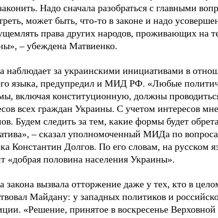
законить. Надо сначала разобраться с главными воп
реть, может быть, что-то в законе и надо усовершен
 ущемлять права других народов, проживающих на 
ны», – убеждена Матвиенко.
а наблюдает за украинскими инициативами в отно
ого языка, предупредил и МИД РФ. «Любые полити
мы, включая конституционную, должны проводиться
есов всех граждан Украины. С учетом интересов мн
ов. Будем следить за тем, какие формы будет обрета
атива», – сказал уполномоченный МИДа по вопроса
ка Константин Долгов. По его словам, на русском я
ит «добрая половина населения Украины».
 закона вызвала отторжение даже у тех, кто в цело
ствовал Майдану: у западных политиков и российск
иции. «Решение, принятое в воскресенье Верховной