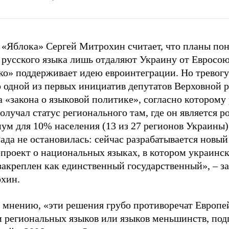
 «Яблока» Сергей Митрохин считает, что планы по
 русского языка лишь отдаляют Украину от Евросою
ко» поддерживает идею евроинтеграции. Но тревогу
о одной из первых инициатив депутатов Верховной 
 «закона о языковой политике», согласно которому
олучал статус регионального там, где он является 
м для 10% населения (13 из 27 регионов Украины).
ада не остановилась: сейчас разрабатывается новый
опроект о национальных языках, в котором украинс
закреплен как единственный государственный», – з
хин.
о мнению, «эти решения грубо противоречат Европе
и региональных языков или языков меньшинств, по