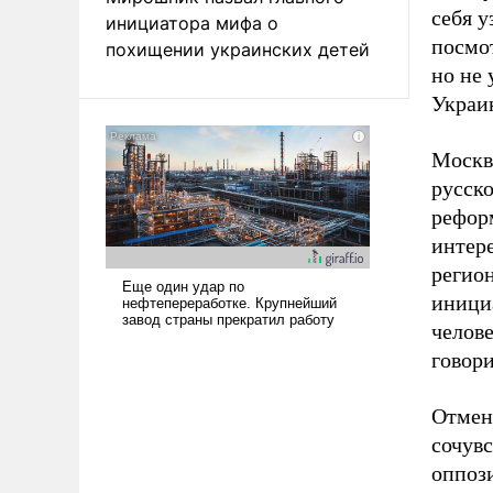
себя у
инициатора мифа о
посмот
похищении украинских детей
но не
Украи
Москв
русск
рефор
интер
регион
иници
челове
говор
Отмена
сочув
оппоз