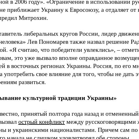
ой в 2006 году». «Ограничение в использовании ру
не приближает Украину к Евросоюзу, а отдаляет от 
предил Митрохин.
тавитель либеральных кругов России, лидер движен
 человека» Лев Пономарев также назвал решение Ра
й. «Я считаю, что победители увлеклись», – отмет
овам, это уже вызвало вполне оправданное возмуще
й в восточных регионах Украины. Россия, по его м
 употребить свое влияние для того, чтобы не дать 
ениям развиться.
ывание культурной традиции Украины»
вестно, принятый полтора года назад и отмененный
 вызвал
острый конфликт
между русскоговорящими 
ны и украинскими националистами. Причем сам по 
го начала не слишком удовлетворял обе стороны.