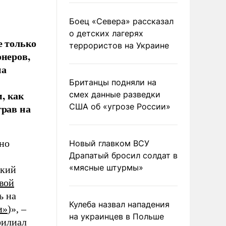
Боец «Севера» рассказал
о детских лагерях
е только
террористов на Украине
онеров,
на
Британцы подняли на
, как
смех данные разведки
грав на
США об «угрозе России»
рно
Новый главком ВСУ
Драпатый бросил солдат в
«мясные штурмы»
цкий
вой
ь на
Кулеба назвал нападения
и»
)», –
на украинцев в Польше
филиал