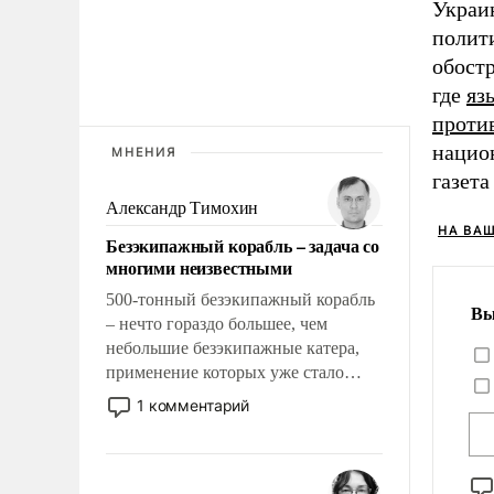
Украин
полит
обостр
где
яз
проти
нацио
МНЕНИЯ
газет
Александр Тимохин
НА ВА
Безэкипажный корабль – задача со
многими неизвестными
500-тонный безэкипажный корабль
Вы
– нечто гораздо большее, чем
небольшие безэкипажные катера,
применение которых уже стало
обыденностью. Задача по созданию
1 комментарий
такого корабля очень сложна и
амбициозна. Однако и ее
реализация радикально поднимет
наши боевые возможности.