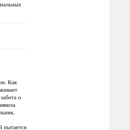
ональных
он. Как
оживает
забота о
аявила
льник.
й пытается