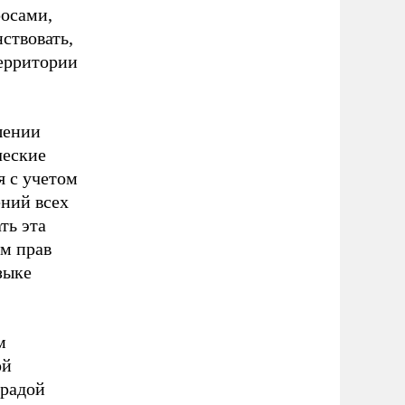
росами,
ствовать,
территории
шении
ческие
 с учетом
ений всех
ть эта
м прав
зыке
м
ой
 радой