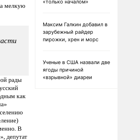
«только началом»
на мелкую
Максим Галкин добавил в
зарубежный райдер
пирожки, хрен и морс
части
Ученые в США назвали две
ягоды причиной
«взрывной» диареи
ной рады
русский
родным как
на»
аселению
еление)
менно. В
», депутат