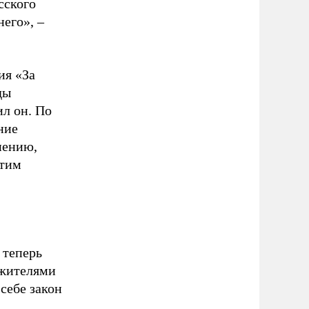
сского
него», –
ия «За
ды
ил он. По
ние
нению,
этим
 теперь
жителями
себе закон