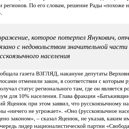
и регионов. По его словам, решение Рады «похоже 
.
ражение, которое потерпел Янукович, от
язано с недовольством значительной части
сскоязычного населения
ообщала газета ВЗГЛЯД, накануне депутаты Верхов
лосами отменили закон, в соответствии с которым 
олучал статус регионального там, где он является 
ум для 10% населения. Глава фракции «Батькивщи
ий Яценюк при этом заявил, что русскоязычному н
ны «ничего не угрожает». «Оно (русскоязычное нас
но законом», – сказал Яценюк, не указав, каким и
очередь лидер националистической партии «Свобода