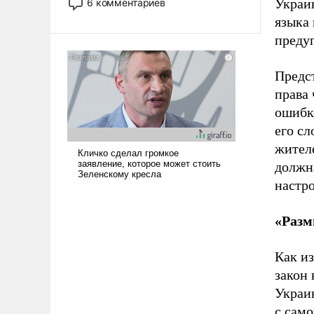
Украин
6 комментариев
опустошила американские
языка 
арсеналы. Сложившаяся ситуация
преду
означает многолетний период
уязвимости США, например, перед
Китаем.
Предс
права
ошибко
его сл
жителе
должна
настро
«Разм
Как из
закон
Украи
с само