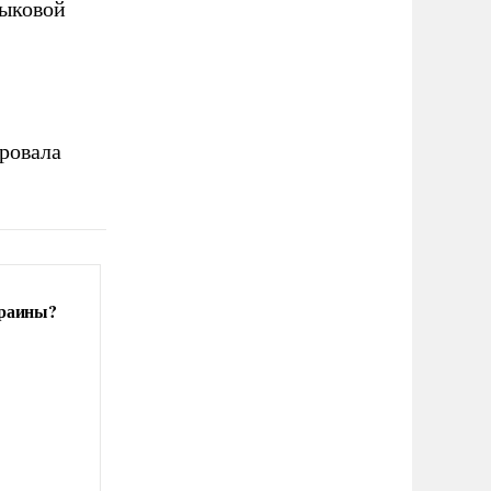
зыковой
,
ровала
краины?