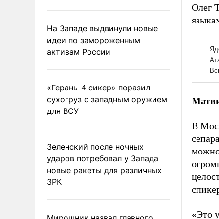
Олег 
языках
На Западе выдвинули новые
идеи по замороженным
активам России
«Герань-4 сикер» поразил
сухогруз с западным оружием
Матви
для ВСУ
В Мос
сепара
Зеленский после ночных
можно 
ударов потребовал у Запада
огромн
новые ракеты для различных
целост
ЗРК
спике
«Это 
Мирошник назвал главного