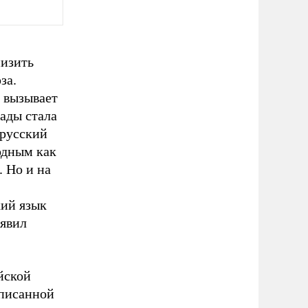
низить
за.
 вызывает
рады стала
 русский
родным как
 Но и на
кий язык
аявил
йской
дписанной