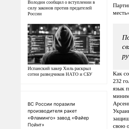
Володин сообщил о вступлении в
Парти
силу законов против предателей
месть»
России
По
св
ру
Испанский хакер Хиль раскрыл
Как с
сотни разведчиков НАТО и СБУ
232 го
язык п
миним
Арсен
ВС России поразили
Украи
производителя ракет
«Фламинго» завод «Файер
защище
Пойнт»
свою 