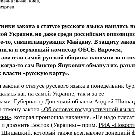
ванна Янина, Киев,
изриев
ники закона о статусе русского языка нашлись н
мой Украине, но даже среди российских оппозици
е-то, симпатизирующих Майдану. В защиту зако
пила и верховный комиссар ОБСЕ. Впрочем,
тавители самой русской общины напомнили о том
 когда-то сам Виктор Янукович обманул их, разы
к власти «русскую карту».
 закона о статусе русского языка в понедельник бу
алась как на самой Украине, так и за ее
лами. Губернатор Донецкой области Андрей Шиша
л отмену закона
«Об основах государственной языко
ики»
, которая произошла накануне. «Не надо плясат
 и дразнить Восток (Украины – прим.
РИА «Новост
л Шишацкий, который также возглавляет донецкий 