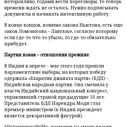
неторопливо, годами вести переговоры, то теперь
времени ждать не осталось. Нужно подписывать
документы и начинать интенсивную работу.
В конце концов, помимо закона Ньютона, есть еще
закон Ломоносова – Лавуазье, согласно которому
если где-то что-то убыло, то где-то обязательно
прибудет.
Партия новая – отношения прежние
В Индии в апреле – мае этого года прошли
парламентские выборы, на которых победу
одержала «Бхаратия джаната парти» (БДП) –
Индийская народная партия. Она сменила у
власти Индийский национальный конгресс,
управлявший страной предыдущие 10 лет.
Представитель БДП Нарендра Моди стал
премьер-министром (в Индии президент
является декоративной фигурой).
#{interviewpolit}Но, несмотря на смену власти,