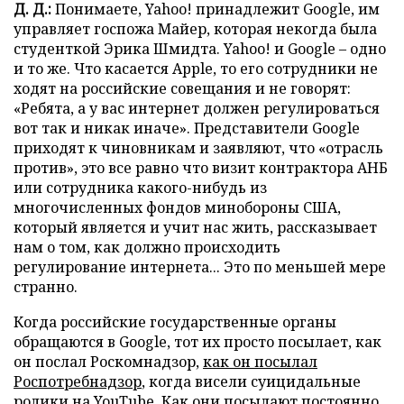
Д. Д.:
Понимаете, Yahoo! принадлежит Google, им
управляет госпожа Майер, которая некогда была
студенткой Эрика Шмидта. Yahoo! и Google – одно
и то же. Что касается Apple, то его сотрудники не
ходят на российские совещания и не говорят:
«Ребята, а у вас интернет должен регулироваться
вот так и никак иначе». Представители Google
приходят к чиновникам и заявляют, что «отрасль
против», это все равно что визит контрактора АНБ
или сотрудника какого-нибудь из
многочисленных фондов минобороны США,
который является и учит нас жить, рассказывает
нам о том, как должно происходить
регулирование интернета... Это по меньшей мере
странно.
Когда российские государственные органы
обращаются в Google, тот их просто посылает, как
он послал Роскомнадзор,
как он посылал
Роспотребнадзор
, когда висели суицидальные
ролики на YouTube. Как они посылают постоянно