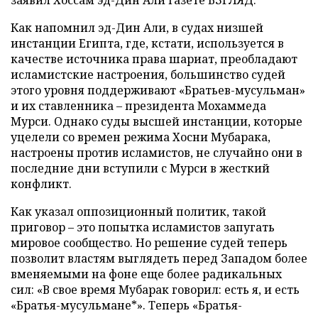
заявил Хоссам эд-Дин Али газете ВЗГЛЯД.
Как напомнил эд-Дин Али, в судах низшей
инстанции Египта, где, кстати, используется в
качестве источника права шариат, преобладают
исламистские настроения, большинство судей
этого уровня поддерживают «Братьев-мусульман»
и их ставленника – президента Мохаммеда
Мурси. Однако суды высшей инстанции, которые
уцелели со времен режима Хосни Мубарака,
настроены против исламистов, не случайно они в
последние дни вступили с Мурси в жесткий
конфликт.
Как указал оппозиционный политик, такой
приговор – это попытка исламистов запугать
мировое сообщество. Но решение судей теперь
позволит властям выглядеть перед Западом более
вменяемыми на фоне еще более радикальных
сил: «В свое время Мубарак говорил: есть я, и есть
«Братья-мусульмане*». Теперь «Братья-