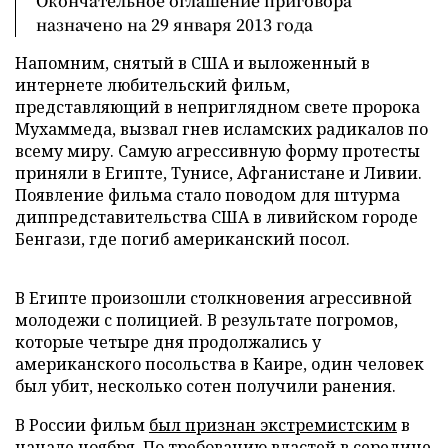
Окончательное оглашение приговора
назначено на 29 января 2013 года
Напомним, снятый в США и выложенный в
интернете любительский фильм,
представляющий в неприглядном свете пророка
Мухаммеда, вызвал гнев исламских радикалов по
всему миру. Самую агрессивную форму протесты
приняли в Египте, Тунисе, Афганистане и Ливии.
Появление фильма стало поводом для штурма
диппредставительства США в ливийском городе
Бенгази, где погиб американский посол.
В Египте произошли столкновения агрессивной
молодежи с полицией. В результате погромов,
которые четыре дня продолжались у
американского посольства в Каире, один человек
был убит, несколько сотен получили ранения.
В России фильм
был признан экстремистским
в
начале ноября. По требованию властей в середине