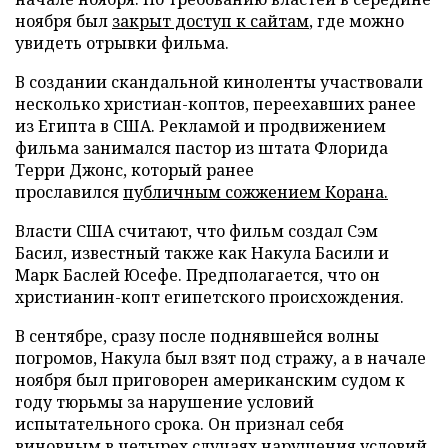
ноября был
закрыт доступ к сайтам
, где можно
увидеть отрывки фильма.
В создании скандальной киноленты участвовали
несколько христиан-коптов, переехавших ранее
из Египта в США. Рекламой и продвижением
фильма занимался пастор из штата Флорида
Терри Джонс, который ранее
прославился
публичным сожжением Корана.
Власти США считают, что фильм создал Сэм
Басил, известный также как Накула Басили и
Марк Баслей Юсефе. Предполагается, что он
христианин-копт египетского происхождения.
В сентябре, сразу после поднявшейся волны
погромов, Накула был взят под стражу, а в начале
ноября был приговорен американским судом к
году тюрьмы за нарушение условий
испытательного срока. Он признал себя
виновным в четырех случаях нарушения условий