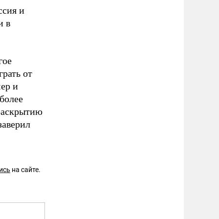
ссия и
и в
гое
грать от
ер и
иболее
 раскрытию
заверил
ись
на сайте.