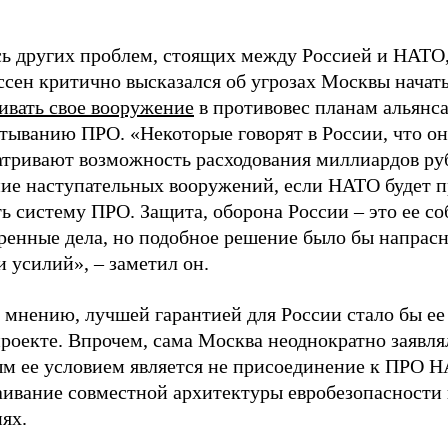
сь других проблем, стоящих между Россией и НАТО
ссен критично высказался об угрозах Москвы начат
ивать свое вооружение
в противовес планам альянса
ртыванию ПРО. «Некоторые говорят в России, что о
атривают возможность расходования миллиардов ру
ние наступательных вооружений, если НАТО будет 
ь систему ПРО. Защита, оборона России – это ее с
ренные дела, но подобное решение было бы напрасн
и усилий», – заметил он.
 мнению, лучшей гарантией для России стало бы ее
роекте. Впрочем, сама Москва неоднократно заявля
ым ее условием является не присоединение к ПРО Н
аивание совместной архитектуры евробезопасности
ях.