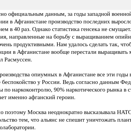
сно официальным данным, за годы западной военно
нии в Афганистане производство последних выросло
чем в 40 раз. Однако статистика генсека не смущае
вия, направленные на борьбу с выращиванием опийн
чень продуктивными. Нам удалось сделать так, что
нции в Афганистане вообще перестали выращивать м
л Расмуссен.
производства опиумных в Афганистане все эти годы
е беспокойство у России. Ведь согласно данным Фе
ы по наркоконтролю, 90% наркотического рынка в с
ает именно афганский героин.
о поэтому Москва неоднократно высказывала НАТО
льство тем, что альянс не спешит уничтожать план
колаборатории.