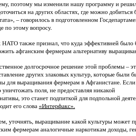
ему, поэтому мы изменили нашу программу и реши
оточиться на других областях, где можно добиться
тата», – говорилось в подготовленном Госдепартам
е по этому вопросу.
к НАТО также признал, что куда эффективней было 
ожить афганским фермерам альтернативу выращива
ственное долгосрочное решение этой проблемы – э
тавление других злаковых культур, которые были б
ны для выращивания фермерам в Афганистане. Если
 уничтожать поля, не предоставляя никакой
нативы, это станет подпиткой для подпольной деят
одит его слова
«Интерфакс».
ем, уточнять, выращивание какой культуры может 
ским фермерам аналогичные наркотикам доходы, ге