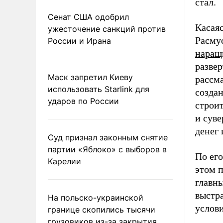
стал.
Сенат США одобрил
Касая
ужесточение санкций против
Расму
России и Ирана
наращ
разве
Маск запретил Киеву
рассм
использовать Starlink для
созда
ударов по России
строит
и суве
денег 
Суд признал законным снятие
партии «Яблоко» с выборов в
По его
Карелии
этом п
главн
выстр
На польско-украинской
услови
границе скопились тысячи
грузовиков из-за закрытия