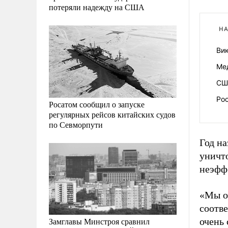
потеряли надежду на США
НА
Ви
Ме
США
Ро
Росатом сообщил о запуске
регулярных рейсов китайских судов
по Севморпути
Год н
уничт
неэфф
«Мы о
соотве
Замглавы Минстроя сравнил
очень 