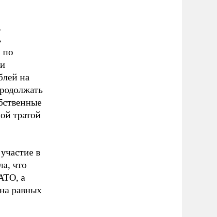
,
ь
 по
ни
блей на
продолжать
обственные
ой тратой
 участие в
ла, что
АТО, а
 на равных