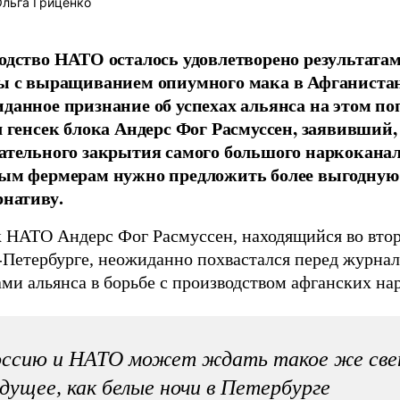
льга Гриценко
одство НАТО осталось удовлетворено результатам
ы с выращиванием опиумного мака в Афганистан
данное признание об успехах альянса на этом п
л генсек блока Андерс Фог Расмуссен, заявивший,
ательного закрытия самого большого наркоканал
ым фермерам нужно предложить более выгодную
рнативу.
к НАТО Андерс Фог Расмуссен, находящийся во вто
-Петербурге, неожиданно похвастался перед журна
ми альянса в борьбе с производством афганских на
оссию и НАТО может ждать такое же све
дущее, как белые ночи в Петербурге