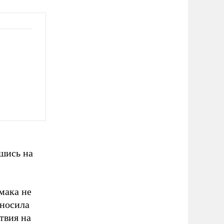
шись на
мака не
иносила
твия на