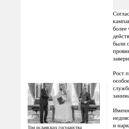
Согла
кампа
более 
дейст
были о
прови
завери
Рост 
особо
служб
заним
Именн
недово
и нар
Три исламских государства