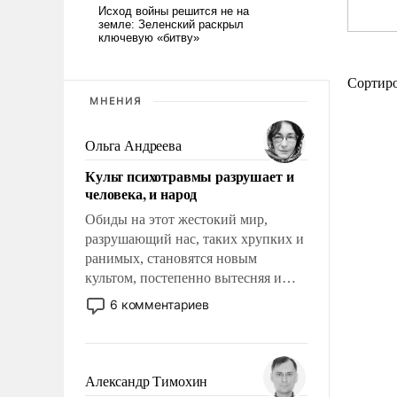
Сортир
МНЕНИЯ
Ольга Андреева
Культ психотравмы разрушает и
человека, и народ
Обиды на этот жестокий мир,
разрушающий нас, таких хрупких и
ранимых, становятся новым
культом, постепенно вытесняя и
отменяя традиционное требование к
6 комментариев
человеку – быть мужественным и
твердым под ударами судьбы, брать
на себя ответственность, помогать
слабым, идти вперед и
Александр Тимохин
адаптироваться.