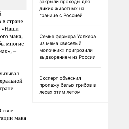
закрыли проходы для
диких животных на
й
границе с Россией
 в стране
т. «Наши
ого мака,
Семье фермера Уолкера
бы многие
из мема «веселый
молочник» пригрозили
ак», –
выдворением из России
 вызывал
Эксперт объяснил
деральной
пропажу белых грибов в
тране
лесах этим летом
 свое
тации мака