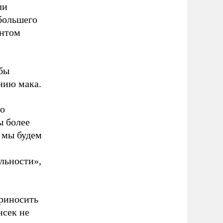
ли
 большего
ентом
бы
нию мака.
то
ы более
 мы будем
ельности»,
приносить
нсек не