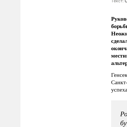
Tекст:
О
Руков
борьб
Неожи
сдела
оконч
местн
альте
Генсе
Санкт
успеха
Р
бу