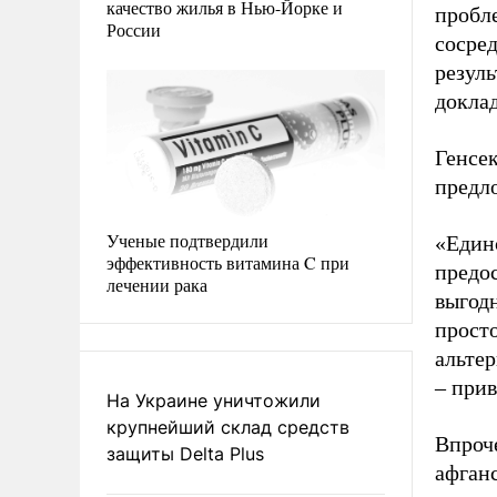
качество жилья в Нью-Йорке и
пробл
России
сосред
резуль
доклад
Генсе
предл
Ученые подтвердили
«Един
эффективность витамина C при
предос
лечении рака
выгод
просто
альтер
– прив
На Украине уничтожили
крупнейший склад средств
Впроч
защиты Delta Plus
афган