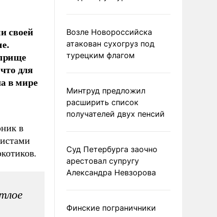
и своей
Возле Новороссийска
е.
атакован сухогруз под
оприще
турецким флагом
 что для
а в мире
Минтруд предложил
расширить список
получателей двух пенсий
рник в
листами
Суд Петербурга заочно
ркотиков.
арестовал супругу
Александра Невзорова
тлое
Финские пограничники