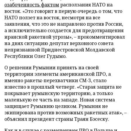
озабоченность фактом
расползания НАТО на
восток. «Это говорит в первую очередь о том, что
НАТО ползет на восток, несмотря на все
заявления, что это не направлено против России,
а исключительно создается для предотвращения
иранской ракетной угрозы», – прокомментировал
на днях ситуацию депутат верховного совета
непризнанной Приднестровской Молдавской
Республики Олег Гудымо.
О решении Румынии принять на своей
территории элементы американской ПРО, а
именно ракеты-перехватчики СМ-3, стало
известно в прошлый четверг. «Старая защита не
покрывает румынскую территорию, а только
маленькую ее часть на западе. Новая система
защищает Румынию целиком. Румыния не
экипирована против возможных ракетных атак», –
объяснил президент страны Траян Бэсеску.
Как и в случае с размещением ПРО в Польше и