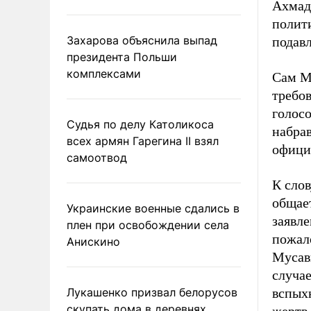
Ахмади
полити
Захарова объяснила выпад
подав
президента Польши
комплексами
Сам М
требов
голосо
Судья по делу Католикоса
набрав
всех армян Гарегина II взял
офици
самоотвод
К слов
общает
Украинские военные сдались в
заявле
плен при освобождении села
пожало
Анискино
Мусави
случае
Лукашенко призвал белорусов
вспых
скупать дома в деревнях