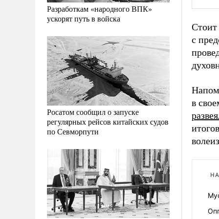
Разработкам «народного ВПК»
ускорят путь в войска
Стоит 
с пре
прове
духов
Напом
в сво
Росатом сообщил о запуске
развея
регулярных рейсов китайских судов
итогов
по Севморпути
волеиз
НА
Му
Оп