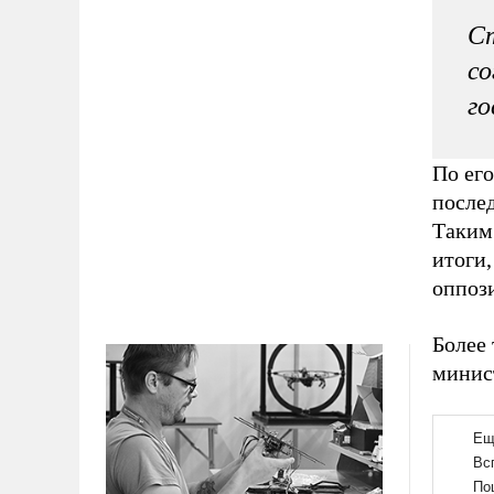
Ст
со
го
По ег
после
Таким 
итоги,
оппоз
Более 
минист