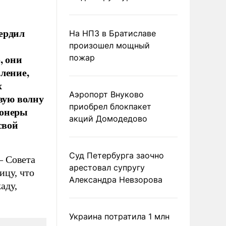
ердил
На НПЗ в Братиславе
произошел мощный
, они
пожар
ление,
х
Аэропорт Внуково
вую волну
приобрел блокпакет
ионеры
акций Домодедово
свой
Суд Петербурга заочно
– Совета
арестовал супругу
ицу, что
Александра Невзорова
аду,
Украина потратила 1 млн