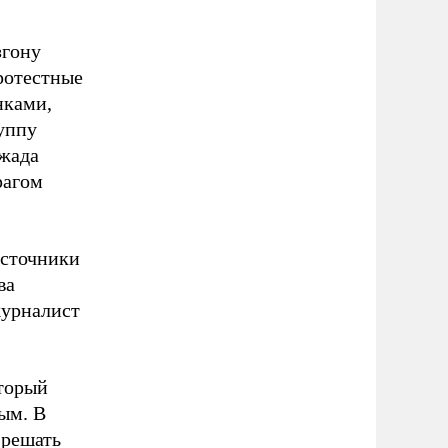
згону
ротестные
нками,
уппу
ежада
рагом
источники
ва
журналист
оторый
ым. В
 решать