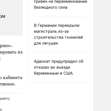
гривен на переименование
безлюдного села
ом
В Германии перекрыли
магистраль из-за
строительства тоннелей
для лягушек
орию».
лировать их
х
Адвокат предупредил об
отказах во въезде
беременным в США
о кабинета
твенно.