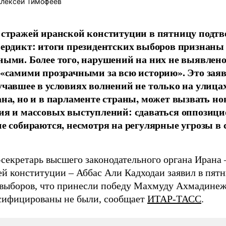
лексей Тимофеев
 стражей иранской конституции в пятницу подтв
вердикт: итоги президентских выборов признаны
ными. Более того, нарушений на них не выявлено
 «самими прозрачными за всю историю». Это заяв
учавшее в условиях волнений не только на улица
ана, но и в парламенте страны, может вызвать но
ия и массовых выступлений: сдаваться оппозиц
не собираются, несмотря на регулярные угрозы в 
секретарь высшего законодательного органа Ирана 
й конституции – Аббас Али Кадходаи заявил в пятн
 выборов, что принесли победу Махмуду Ахмадинеж
сифицированы не были, сообщает
ИТАР-ТАСС
.