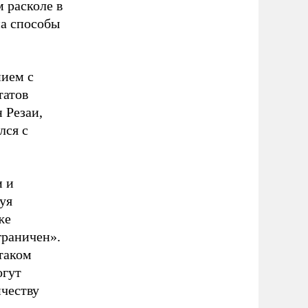
 расколе в
на способы
нием с
татов
 Резаи,
лся с
и и
уя
же
граничен».
 таком
огут
ичеству