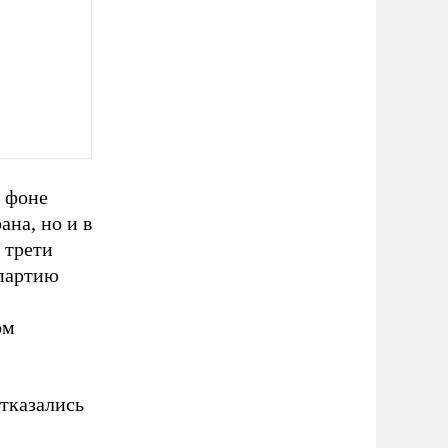
а фоне
ана, но и в
 трети
 партию
ом
отказались