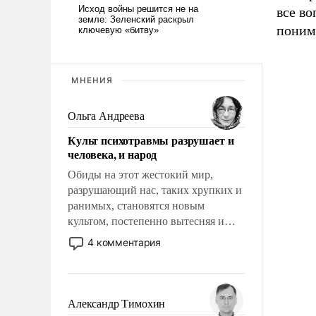
все во
понима
МНЕНИЯ
Ольга Андреева
Культ психотравмы разрушает и
человека, и народ
Обиды на этот жестокий мир,
разрушающий нас, таких хрупких и
ранимых, становятся новым
культом, постепенно вытесняя и
отменяя традиционное требование к
4 комментария
человеку – быть мужественным и
твердым под ударами судьбы, брать
на себя ответственность, помогать
слабым, идти вперед и
Александр Тимохин
адаптироваться.