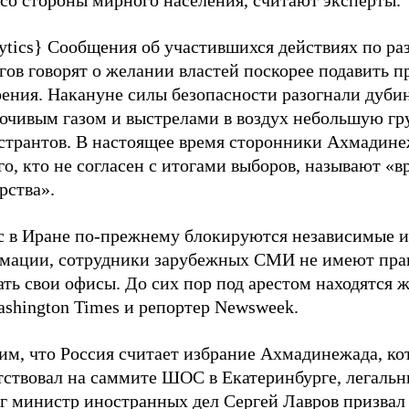
 со стороны мирного населения, считают эксперты.
ytics} Сообщения об участившихся действиях по ра
ов говорят о желании властей поскорее подавить п
оения. Накануне силы безопасности разогнали дуби
точивым газом и выстрелами в воздух небольшую гр
странтов. В настоящее время сторонники Ахмадин
о, кто не согласен с итогами выборов, называют «в
рства».
с в Иране по-прежнему блокируются независимые 
мации, сотрудники зарубежных СМИ не имеют пра
ть свои офисы. До сих пор под арестом находятся 
ashington Times и репортер Newsweek.
им, что Россия считает избрание Ахмадинежада, к
тствовал на саммите ШОС в Екатеринбурге, легальн
рг министр иностранных дел Сергей Лавров призвал