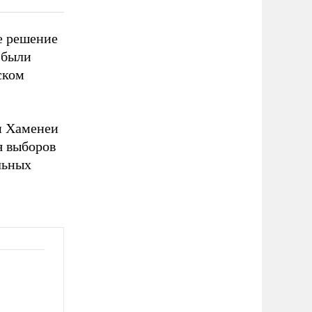
е решение
 были
ском
и Хаменеи
я выборов
льных