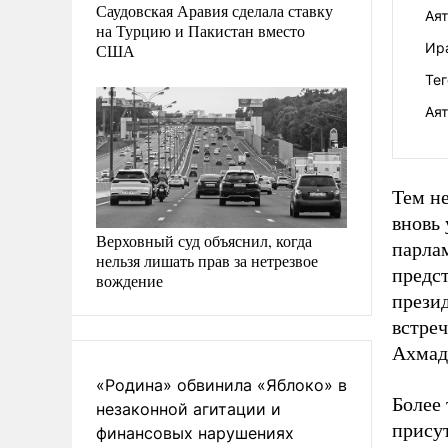
Саудовская Аравия сделала ставку
Аят
на Турцию и Пакистан вместо
Ир
США
Тег
Ая
Тем не
вновь 
Верховный суд объяснил, когда
парла
нельзя лишать прав за нетрезвое
предс
вождение
презид
встре
Ахмад
«Родина» обвинила «Яблоко» в
Более
незаконной агитации и
прису
финансовых нарушениях