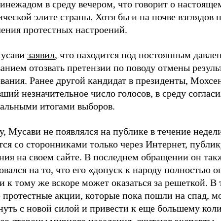
нежадом в среду вечером, что говорит о настоящем
ческой элите страны. Хотя бы и на почве взглядов 
ления протестных настроений.
усави
заявил
, что находится под постоянным давле
анием отозвать претензии по поводу отмены резуль
вания. Ранее другой кандидат в президенты, Мохсен
ший незначительное число голосов, в среду согласи
альными итогами выборов.
у, Мусави не появлялся на публике в течение недел
ся со сторонниками только через Интернет, публик
ния на своем сайте. В последнем обращении он так
вался на то, что его «допуск к народу полностью о
 к тому же вскоре может оказаться за решеткой. В
 протестные акции, которые пока пошли на спад, м
нуть с новой силой и привести к еще большему кол