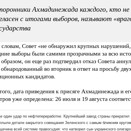
оронники Ахмадинежада каждого, кто не
гласен с итогами выборов, называют «враг
сударства
о словам, Совет «не обнаружил крупных нарушений,
дние выборы были самими прозрачными за всю ист
образом, он еще раз подтвердил отказ Совета анну
 обнародованный во вторник в ответ на просьбу дву
иционных кандидатов.
того, дата приведения к присяге Ахмадинежада и ег
ров уже определена: 26 июля и 19 августа соответс