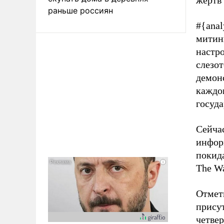
жертв
раньше россиян
#{anal
митинг
настр
слезо
демон
каждог
госуда
Сейча
инфор
покида
The W
Отмет
прису
четве