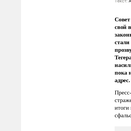
Tекст:
А
Совет
свой 
закон
стали
прозв
Тегер
насил
пока 
адрес.
Пресс-
страже
итоги
сфаль