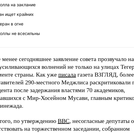
олла на заклание
ан ищет крайних
еран в огне
толлы не всесильны
 менее сегодняшнее заявление совета прозвучало н
усиливающихся волнений не только на улицах Тегер
менте страны. Как уже
писала
газета ВЗГЛЯД, более
тавителей 290-местного Меджлиса раскритиковали
ента после задержания властями 70 академиков,
чавшихся с Мир-Хосейном Мусави, главным критик
инежада.
 того, по утверждению
BBC
, несогласные депутаты 
тствовать на торжественном заседании, собранном