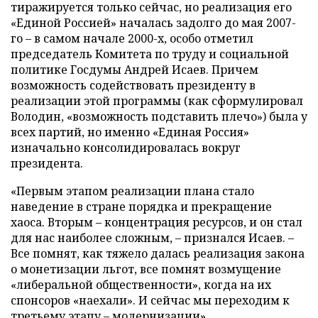
тиражируется только сейчас, но реализация его
«Единой Россией» началась задолго до мая 2007-
го – в самом начале 2000-х, особо отметил
председатель Комитета по труду и социальной
политике Госдумы Андрей Исаев. Причем
возможность содействовать президенту в
реализации этой программы (как сформулировал
Володин, «возможность подставить плечо») была у
всех партий, но именно «Единая Россия»
изначально консолидировалась вокруг
президента.
«Первым этапом реализации плана стало
наведение в стране порядка и прекращение
хаоса. Вторым – концентрация ресурсов, и он стал
для нас наиболее сложным, – признался Исаев. –
Все помнят, как тяжело далась реализация закона
о монетизации льгот, все помнят возмущение
«либеральной общественности», когда на их
спонсоров «наехали». И сейчас мы переходим к
третьему этапу – модернизации».