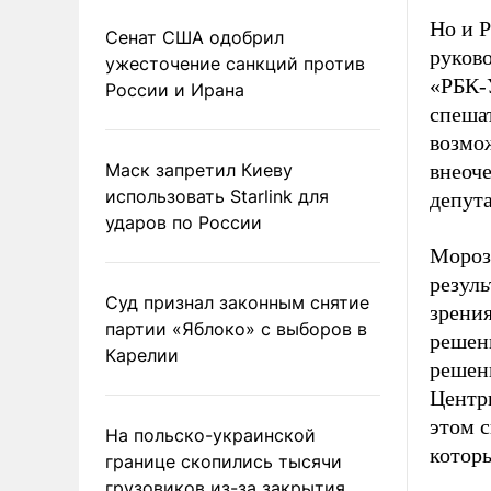
Но и Р
Сенат США одобрил
руков
ужесточение санкций против
«РБК-У
России и Ирана
спеша
возмо
Маск запретил Киеву
внеоче
использовать Starlink для
депут
ударов по России
Мороз
резуль
Суд признал законным снятие
зрения
партии «Яблоко» с выборов в
решен
Карелии
решен
Центр
этом с
На польско-украинской
которы
границе скопились тысячи
грузовиков из-за закрытия