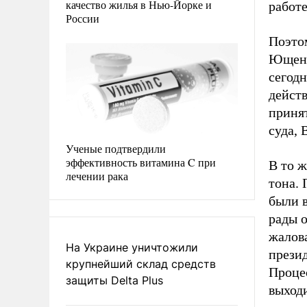
качество жилья в Нью-Йорке и
работе
России
Поэто
Ющенк
сегод
дейст
приня
суда, 
Ученые подтвердили
эффективность витамина C при
В то 
лечении рака
тона.
были 
рады 
жалов
На Украине уничтожили
презид
крупнейший склад средств
Процес
защиты Delta Plus
выходи