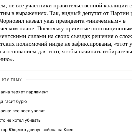
ем, не все участники правительственной коалиции 
тны в выражениях. Так, видный депутат от Партии 
 Чорновил назвал указ президента «никчемным» в
ческом плане. Поскольку принятые оппозиционны
ментскими силами на своих съездах решения о сло
тских полномочий нигде не зафиксированы, «этот у
ся основанием для того, чтобы начинать избирател
нию».
 ЭТУ ТЕМУ
раина теряет парламент
а гасит бурю
аина: все всех уволят
то не хотел убивать
ктор Ющенко двинул войска на Киев