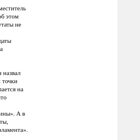
меститель
об этом
утаты не
даты
а
н назвал
 точки
лается на
что
ины». А в
ты,
рламента».