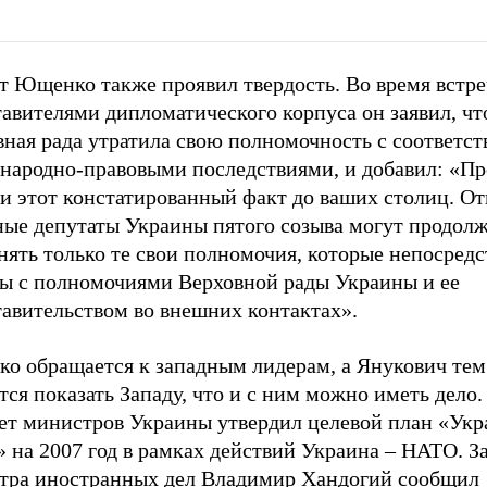
т Ющенко также проявил твердость. Во время встре
авителями дипломатического корпуса он заявил, чт
вная рада утратила свою полномочность с соответ
народно-правовыми последствиями, и добавил: «П
ти этот констатированный факт до ваших столиц. О
ные депутаты Украины пятого созыва могут продолж
ять только те свои полномочия, которые непосредс
ны с полномочиями Верховной рады Украины и ее
тавительством во внешних контактах».
о обращается к западным лидерам, а Янукович тем
тся показать Западу, что и с ним можно иметь дело.
ет министров Украины утвердил целевой план «Укр
 на 2007 год в рамках действий Украина – НАТО. З
тра иностранных дел Владимир Хандогий сообщил