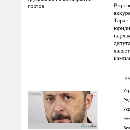
Впроч
портов
аккура
Тарас
юриди
парла
депута
являет
кампа
НА
Ук
Рад
Укр
Ник
Ви