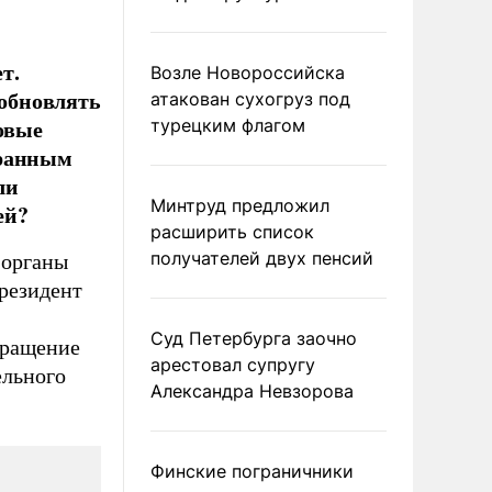
т.
Возле Новороссийска
зобновлять
атакован сухогруз под
Новые
турецким флагом
транным
ли
Минтруд предложил
ей?
расширить список
получателей двух пенсий
 органы
президент
Суд Петербурга заочно
кращение
арестовал супругу
ельного
Александра Невзорова
Финские пограничники