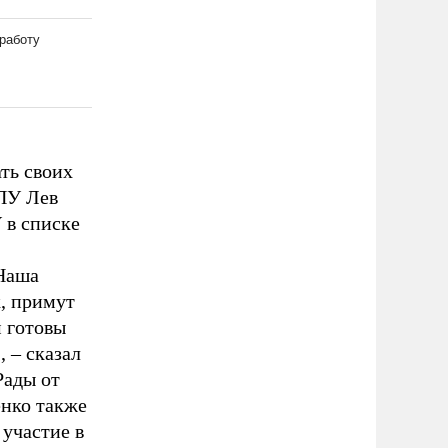
ть своих
ППУ Лев
 в списке
«Наша
к, примут
м готовы
 – сказал
Рады от
енко также
 участие в