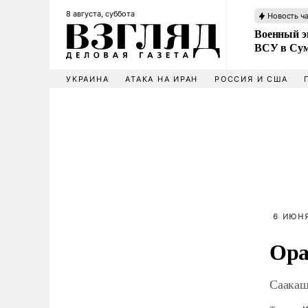
8 августа, суббота
Новость ч
Военный эк
ВСУ в Сум
УКРАИНА
АТАКА НА ИРАН
РОССИЯ И США
6 ИЮНЯ
Ора
Саакаш