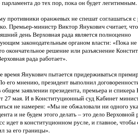
 парламента до тех пор, пока он будет легитимным.
му противники оранжевых не спешат соглашаться с
о. Премьер-министр Виктор Янукович считает, что
няшний день Верховная рада является полноценно
вующим законодательным органом власти: «Пока не 
то окончательное решение или разъяснение Консти
Верховная рада работает».
же время Янукович пытается придерживаться прими
 По его мнению, президент выполнил договоренност
в общем заявлении президента, премьера и спикера
от 27 мая. И в Конституционный суд Кабинет минис
аться не намерен: «Мы не обжаловали ни одного ук
ента и не будем этого делать – это дело Верховной 
с идет в конституционном русле, и главное, чтобы 
л за его границы».