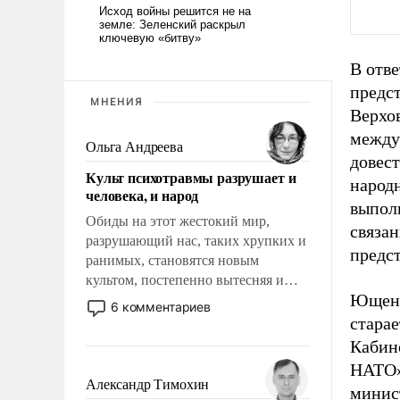
В отве
предст
МНЕНИЯ
Верхо
между
Ольга Андреева
довес
Культ психотравмы разрушает и
народ
человека, и народ
выполн
Обиды на этот жестокий мир,
связа
разрушающий нас, таких хрупких и
предс
ранимых, становятся новым
культом, постепенно вытесняя и
Ющенк
отменяя традиционное требование к
6 комментариев
человеку – быть мужественным и
старае
твердым под ударами судьбы, брать
Кабин
на себя ответственность, помогать
НАТО»
слабым, идти вперед и
Александр Тимохин
минис
адаптироваться.