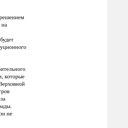
 решением
 на
будет
туционного
рительного
и, которые
 Верховной
тров
аза
рады.
он не