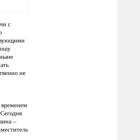
чи с
о
ствующими
рошу
тныне
ать
твенно не
 временем
 Сегодня
аина –
аместитель