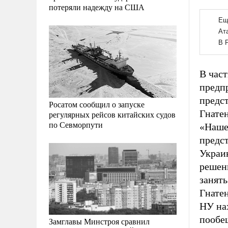
потеряли надежду на США
В час
предп
предст
Росатом сообщил о запуске
Гнате
регулярных рейсов китайских судов
по Севморпути
«Наше
предс
Украи
решен
занять
Гнатен
НУ на
пообещ
Замглавы Минстроя сравнил