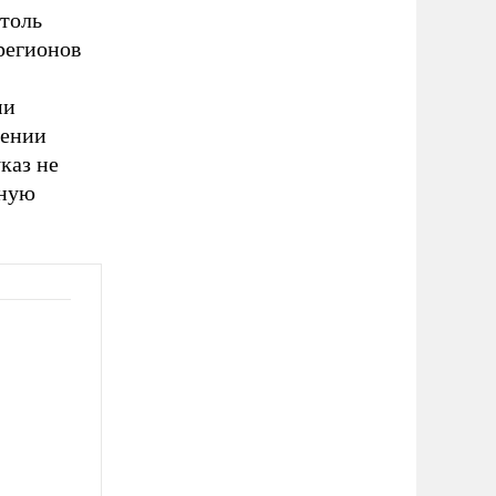
столь
регионов
ми
жении
каз не
ьную