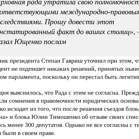
рховная рада утратила свою полномочност
оответствующими международно-правовы
следствиями. Прошу довести этот
нстатированный факт до ваших столиц», 
азал Ющенко послам
ник президента Степан Гавриш уточнил при этом, ч
дент не подпишет никаких решений, принятых ны
вом парламента, поскольку он перестал быть легит
дня выяснилось, что Рада с этим не согласна. Прежд
кли сомнения в правомочности юридических основа
о исходит из того, что после решения съездов бло
на» и блока Юлии Тимошенко об отзыве своих списк
сь менее 300 депутатов. Однако не все согласны с т
 были в своем праве.