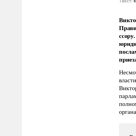
Tекст:
Ю
Викто
Прави
ссору
юриди
посла
приез
Несмо
власти
Викто
парла
полно
органа