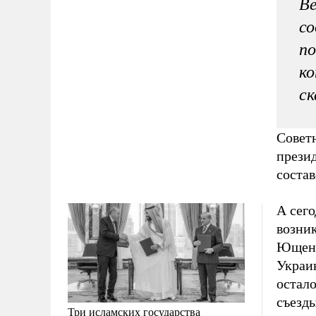
Ве
с
по
ко
ск
Совет
прези
соста
А сего
возни
Ющенк
Украи
остало
съезды
Три исламских государства