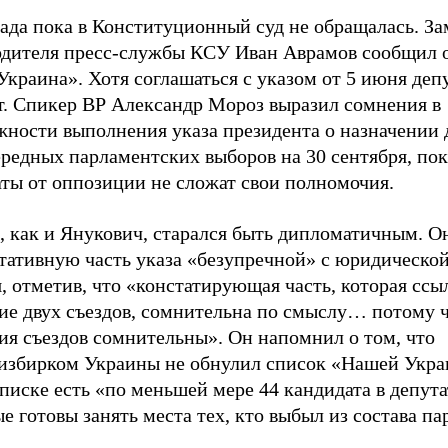
ада пока в Конституционный суд не обращалась. За
одителя пресс-службы КСУ Иван Аврамов сообщил 
краина». Хотя соглашаться с указом от 5 июня деп
т. Спикер ВР Александр Мороз выразил сомнения в
жности выполнения указа президента о назначении 
редных парламентских выборов на 30 сентября, пок
аты от оппозиции не сложат свои полномочия.
, как и Янукович, старался быть дипломатичным. О
тативную часть указа «безупречной» с юридической
, отметив, что «констатирующая часть, которая ссы
ие двух съездов, сомнительна по смыслу… потому 
ия съездов сомнительны». Он напомнил о том, что
избирком Украины не обнулил список «Нашей Укра
писке есть «по меньшей мере 44 кандидата в депута
е готовы занять места тех, кто выбыл из состава па