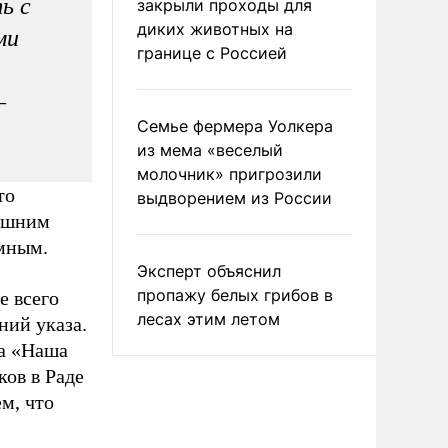
ь с
закрыли проходы для
диких животных на
ми
границе с Россией
–
Семье фермера Уолкера
из мема «веселый
молочник» пригрозили
то
выдворением из России
нешним
имным.
Эксперт объяснил
пропажу белых грибов в
е всего
лесах этим летом
ний указа.
ка «Наша
ов в Раде
ем, что