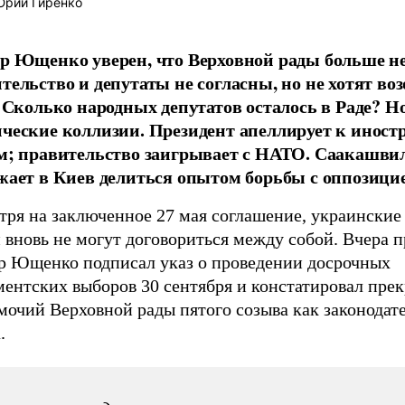
рий Гиренко
р Ющенко уверен, что Верховной рады больше не
тельство и депутаты не согласны, но не хотят во
. Сколько народных депутатов осталось в Раде? 
ческие коллизии. Президент апеллирует к инос
м; правительство заигрывает с НАТО. Саакашви
жает в Киев делиться опытом борьбы с оппозици
тря на заключенное 27 мая соглашение, украинские
 вновь не могут договориться между собой. Вчера 
р Ющенко подписал указ о проведении досрочных
ментских выборов 30 сентября и констатировал пре
мочий Верховной рады пятого созыва как законодат
.