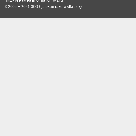
Пишите нам на
information@vz.ru
© 2005 — 2026 ООО Деловая газета «Взгляд»