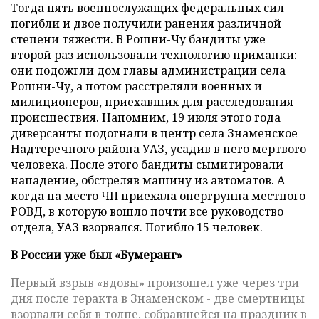
Тогда пять военнослужащих федеральных сил
погибли и двое получили ранения различной
степени тяжести. В Рошни-Чу бандиты уже
второй раз использовали технологию приманки:
они подожгли дом главы администрации села
Рошни-Чу, а потом расстреляли военных и
милиционеров, приехавших для расследования
происшествия. Напомним, 19 июля этого года
диверсанты подогнали в центр села Знаменское
Надтеречного района УАЗ, усадив в него мертвого
человека. После этого бандиты сымитировали
нападение, обстреляв машину из автоматов. А
когда на место ЧП приехала опергруппа местного
РОВД, в которую вошло почти все руководство
отдела, УАЗ взорвался. Погибло 15 человек.
В России уже был «Бумеранг»
Первый взрыв «вдовы» произошел уже через три
дня после теракта в Знаменском - две смертницы
взорвали себя в толпе, собравшейся на праздник в