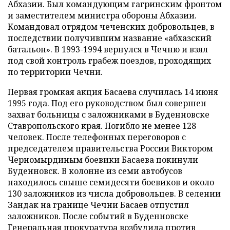
Абхазии. Был командующим гагринским фронтом
и заместителем министра обороны Абхазии.
Командовал отрядом чеченских добровольцев, в
последствии получившим название «абхазский
батальон». В 1993-1994 вернулся в Чечню и взял
под свой контроль грабеж поездов, проходящих
по территории Чечни.
Первая громкая акция Басаева случилась 14 июня
1995 года. Под его руководством был совершен
захват больницы с заложниками в Буденновске
Ставропольского края. Погибло не менее 128
человек. После телефонных переговоров с
председателем правительства России Виктором
Черномырдиным боевики Басаева покинули
Буденновск. В колонне из семи автобусов
находилось свыше семидесяти боевиков и около
130 заложников из числа добровольцев. В селении
Зандак на границе Чечни Басаев отпустил
заложников. После событий в Буденновске
Генеральная прокуратура возбудила против