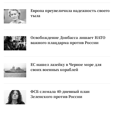
Европа преувеличила надежность своего
тыла
Освобождение Донбасса лишает НАТО
важного плацдарма против России
ЕС нашел лазейку в Черное море для
своих военных кораблей
ФСБ сломала 40-дневный план
Зеленского против России