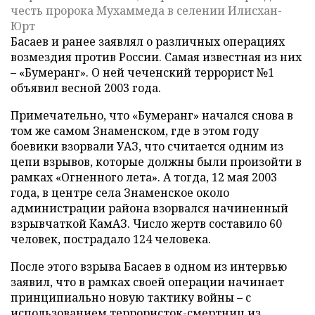
честь пророка Мухаммеда в селении Илисхан-
Юрт
Басаев и ранее заявлял о различных операциях
возмездия против России. Самая известная из них
– «Бумеранг». О ней чеченский террорист №1
объявил весной 2003 года.
Примечательно, что «Бумеранг» начался снова в
том же самом Знаменском, где в этом году
боевики взорвали УАЗ, что считается одним из
цепи взрывов, которые должны были произойти в
рамках «Огненного лета». А тогда, 12 мая 2003
года, в центре села Знаменское около
администрации района взорвался начиненный
взрывчаткой КамАЗ. Число жертв составило 60
человек, пострадало 124 человека.
После этого взрыва Басаев в одном из интервью
заявил, что в рамках своей операции начинает
принципиально новую тактику войны – с
использованием террористок-смертниц из