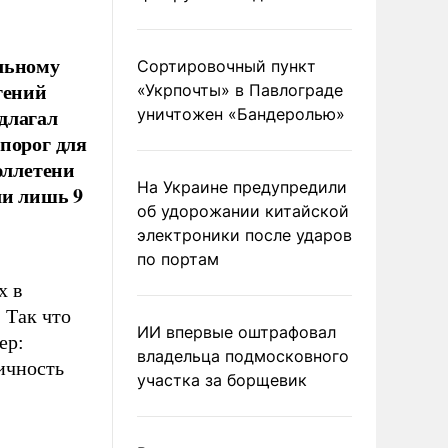
льному
Сортировочный пункт
гений
«Укрпочты» в Павлограде
длагал
уничтожен «Бандеролью»
порог для
юллетени
На Украине предупредили
ли лишь 9
об удорожании китайской
электроники после ударов
по портам
х в
 Так что
ИИ впервые оштрафовал
ер:
владельца подмосковного
ичность
участка за борщевик