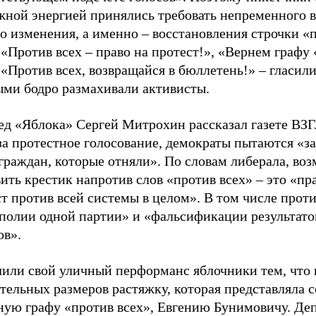
жной энергией принялись требовать непременного 
о изменения, а именно – восстановления строчки «
 «Против всех – право на протест!», «Вернем графу
 «Против всех, возвращайся в бюллетень!» – гласили
ыми бодро размахивали активисты.
ед «Яблока» Сергей Митрохин рассказал газете ВЗГ
за протестное голосование, демократы пытаются «з
граждан, которые отняли». По словам либерала, во
ить крестик напротив слов «против всех» – это «пр
т против всей системы в целом». В том числе прот
полии одной партии» и «фальсификации результато
ов».
чили свой уличный перформанс яблочники тем, что 
тельных размеров растяжку, которая представляла 
ную графу «против всех», Евгению Бунимовичу. Де