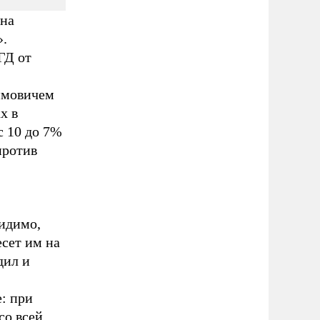
 на
».
ГД от
имовичем
х в
с 10 до 7%
против
идимо,
сет им на
дил и
: при
со всей