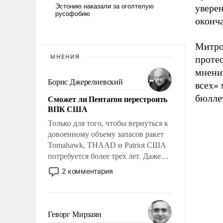
уверен
оконч
Митро
МНЕНИЯ
протес
мнению
Борис Джерелиевский
всех» 
бюлле
Сможет ли Пентагон перестроить
ВПК США
Только для того, чтобы вернуться к
довоенному объему запасов ракет
Tomahawk, THAAD и Patriot США
потребуется более трех лет. Даже
небольшая война с Ираном
2 комментария
опустошила американские
арсеналы. Сложившаяся ситуация
означает многолетний период
уязвимости США, например, перед
Геворг Мирзаян
Китаем.