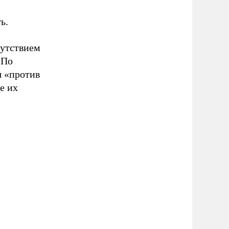
ь.
сутствием
 По
я «против
е их