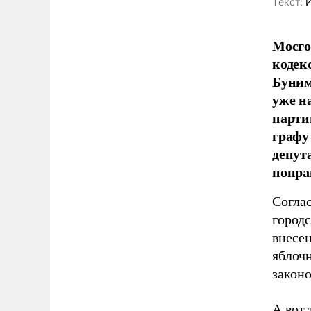
Tекст:
И
Мосго
кодек
Буним
уже н
парти
графу
депут
попра
Согла
городс
внесе
яблоч
законо
А вот 