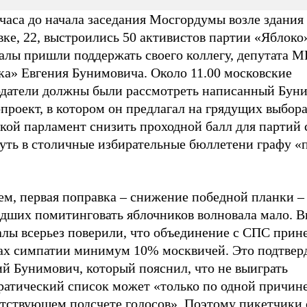
часа до начала заседания Мосгордумы возле здания
ке, 22, выстроились 50 активистов партии «Яблоко
алы пришли поддержать своего коллегу, депутата М
ка» Евгения Бунимовича. Около 11.00 московские
одатели должны были рассмотреть написанный Бун
проект, в котором он предлагал на грядущих выбора
кой парламент снизить проходной балл для партий 
нуть в столичные избирательные бюллетени графу «
ем, первая поправка – снижение победной планки –
дших помитинговать яблочников волновала мало. В
лы всерьез поверили, что объединение с СПС прине
ах симпатии минимум 10% москвичей. Это подтвер
й Бунимович, который пояснил, что не выиграть
ратический список может «только по одной причине
етствующем подсчете голосов». Поэтому пикетчики 