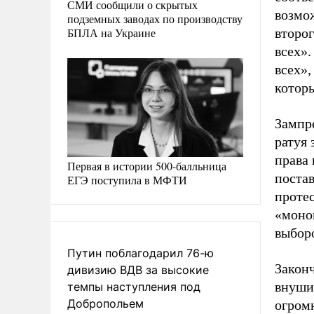
СМИ сообщили о скрытых
возмо
подземных заводах по производству
БПЛА на Украине
второг
всех».
всех»,
котор
Зампр
ратуя 
права 
Первая в истории 500-балльница
постав
ЕГЭ поступила в МФТИ
протес
«моно
выбор
Путин поблагодарил 76-ю
Закон
дивизию ВДВ за высокие
внуши
темпы наступления под
Добропольем
огром