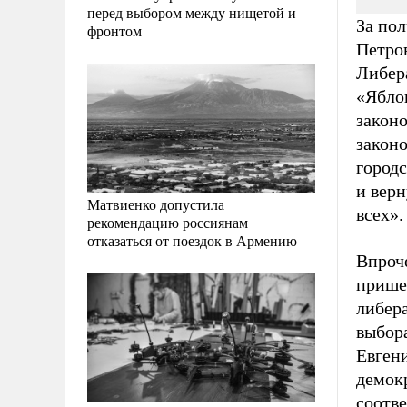
перед выбором между нищетой и
За пол
фронтом
Петров
Либер
«Ябло
закон
законо
городс
и вер
Матвиенко допустила
всех».
рекомендацию россиянам
отказаться от поездок в Армению
Впроч
прише
либера
выбор
Евгени
демок
соотв