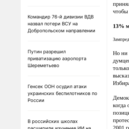
принял
чтобы
Командир 76-й дивизии ВДВ
назвал потери ВСУ на
13% м
Добропольском направлении
Зампред
Путин разрешил
Но ни
приватизацию аэропорта
думце
Шереметьево
только
выска
Избир
Генсек ООН осудил атаки
украинских беспилотников по
Демокр
России
когда 
позиц
протес
В российских школах
2001 г
расширили изучение ИИ на