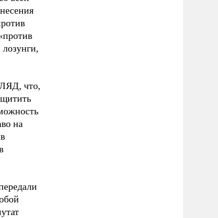
внесения
против
 «против
 лозунги,
ЛЯД, что,
ащитить
зможность
аво на
ив
в
передали
собой
путат