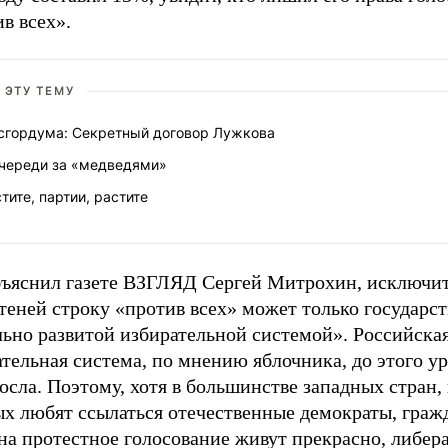
в всех».
 ЭТУ ТЕМУ
сгордума: Секретный договор Лужкова
очереди за «медведями»
тите, партии, растите
бъяснил газете ВЗГЛЯД Сергей Митрохин, исключит
еней строку «против всех» может только государст
льно развитой избирательной системой». Российска
тельная система, по мнению яблочника, до этого у
осла. Поэтому, хотя в большинстве западных стран,
х любят ссылаться отечественные демократы, гражд
на протестное голосование живут прекрасно, либер