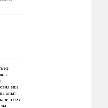
ь из
во с
я
ровня еще
 на опыт
ане и без
алы