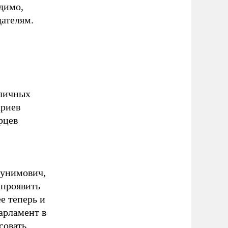
димо,
дателям.
оличных
ариев
рцев
Бунимович,
«проявить
е теперь и
арламент в
совать