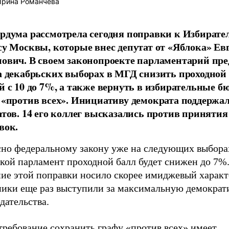
рина Романчева
рдума рассмотрела сегодня поправки к Избирате
су Москвы, которые внес депутат от «Яблока» Ев
ович. В своем законопроекте парламентарий пре
а декабрьских выборах в МГД снизить проходной 
й с 10 до 7%, а также вернуть в избирательные б
 «против всех». Инициативу демократа поддержа
атов. 14 его коллег высказались против принятия
вок.
сно федеральному закону уже на следующих выбора
кой парламент проходной балл будет снижен до 7%.
ние этой поправки носило скорее имиджевый характ
ники еще раз выступили за максимальную демократ
дательства.
требование сохранить графу «против всех» имеет