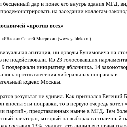
 бесценный дар и понес его внутрь здания МГД, ви
 продемонстрировать на заседании коллегам-законо
осквичей «против всех»
 «Яблока» Сергей Митрохин (www.yabloko.ru)
 визуальная агитация, ни доводы Бунимовича на ст
в не подействовали. Из 23 голосовавших парламент
 9 поддержали инициативу яблочника. 14 законотво
зались против внесения либеральных поправок в
ательный кодекс Москвы.
атов результат не удивил. Как признался Евгений 
он вносил эти поправки, то в первую очередь хотел 
ии партий», представленных нынче в МГД. Тем боле
тный электорат, который на выборах в столичный п
оду составил 13%, увидит, кто лишил его права голо