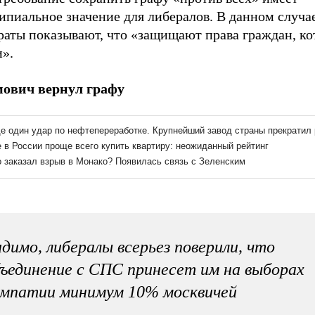
ипиальное значение для либералов. В данном случа
раты показывают, что «защищают права граждан, к
и».
ович вернул графу
димо, либералы всерьез поверили, что
ъединение с СПС принесет им на выборах
импатии минимум 10% москвичей