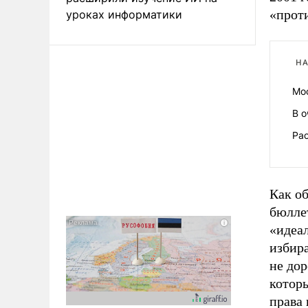
«проти
уроках информатики
НА
Мо
В 
Рас
Как о
бюллет
«идеа
избира
не дор
которы
права 