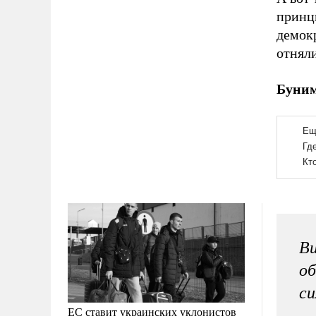
принц
демок
отнял
Буним
Ви
об
с
ЕС ставит украинских уклонистов