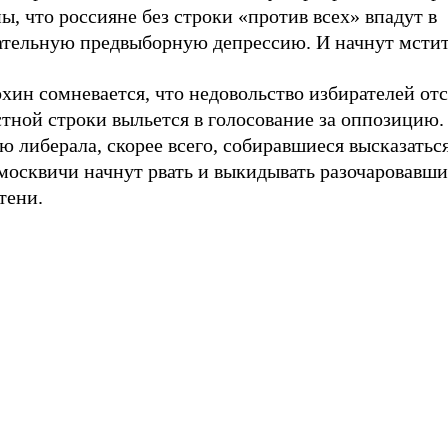
ы, что россияне без строки «против всех» впадут в
ательную предвыборную депрессию. И начнут мстит
хин сомневается, что недовольство избирателей от
тной строки выльется в голосование за оппозицию.
 либерала, скорее всего, собиравшиеся высказатьс
москвичи начнут рвать и выкидывать разочаровавши
тени.