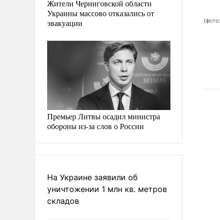
Жители Черниговской области
Украины массово отказались от
йсбуке», что не желает быть «козлом отпущения» и что со стороны ГСЧС
:
photozhaber.net
)
(фото:
эвакуации
Премьер Литвы осадил министра
обороны из-за слов о России
На Украине заявили об
уничтожении 1 млн кв. метров
складов