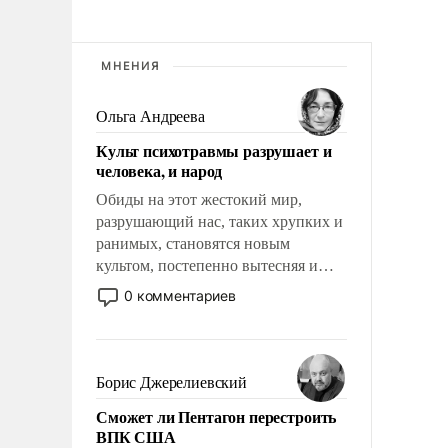
МНЕНИЯ
Ольга Андреева
Культ психотравмы разрушает и
человека, и народ
Обиды на этот жестокий мир,
разрушающий нас, таких хрупких и
ранимых, становятся новым
культом, постепенно вытесняя и
отменяя традиционное требование к
0 комментариев
человеку – быть мужественным и
твердым под ударами судьбы, брать
на себя ответственность, помогать
слабым, идти вперед и
Борис Джерелиевский
адаптироваться.
Сможет ли Пентагон перестроить
ВПК США