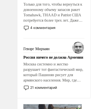
Только для того, чтобы вернуться к
довоенному объему запасов ракет
Tomahawk, THAAD и Patriot США
потребуется более трех лет. Даже
небольшая война с Ираном
4 комментария
опустошила американские
арсеналы. Сложившаяся ситуация
означает многолетний период
уязвимости США, например, перед
Геворг Мирзаян
Китаем.
Россия ничего не должна Армении
Москва системно и жестко
разрушает тот фантастический мир,
который Пашинян рисует для
армянского населения. Мир, где
политические прожекты будут
21 комментарий
безусловно оплачиваться за счет
российских налогоплательщиков и
где Еревану за свои поступки не
нужно отвечать.