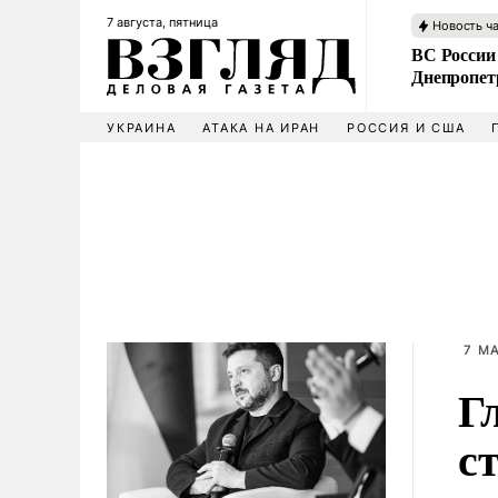
7 августа, пятница
Новость ч
ВС России
Днепропет
УКРАИНА
АТАКА НА ИРАН
РОССИЯ И США
7 МА
Г
с