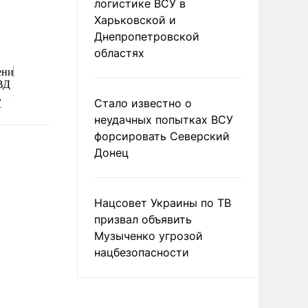
логистике ВСУ в
После посадки в аэропорту индийской столицы Нью-Дели выяснилос
Харьковской и
отрицательно сказался на стареньком Ил-76 ВВС Украины, и лететь
может (фото: Кеша Пупкин/durdom.in.ua)
Днепропетровской
областях
Стало известно о
неудачных попытках ВСУ
форсировать Северский
Донец
Нацсовет Украины по ТВ
призвал объявить
Музыченко угрозой
нацбезопасности