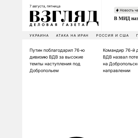
7 августа, пятница
Новость ч
В МИД наз
УКРАИНА
АТАКА НА ИРАН
РОССИЯ И США
Путин поблагодарил 76-ю
Командир 76-й 
дивизию ВДВ за высокие
ВДВ назвал пот
темпы наступления под
на Добропольс
Добропольем
направлении