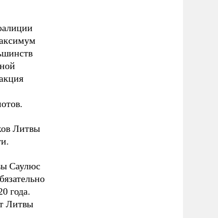
коалиции
максимум
ньшинств
ьной
 акция
отов.
ков Литвы
сти.
вы Саулюс
бязательно
0 года.
нт Литвы