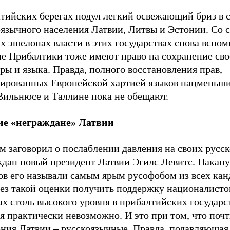
лтийских берегах подул легкий освежающий бриз в 
оязычного населения Латвии, Литвы и Эстонии. Со 
 эшелонах власти в этих государствах снова вспом
ие Прибалтики тоже имеют право на сохранение сво
ры и языка. Правда, полного восстановления прав,
тированных Европейской хартией языков нацменьши
 Вильнюсе и Таллине пока не обещают.
ие «неграждане» Латвии
м заговорил о послаблении давления на своих русс
ждан новый президент Латвии Эгилс Левитс. Накан
ов его называли самым ярым русофобом из всех кан
без такой оценки получить поддержку националисто
х столь высокого уровня в прибалтийских государс
я практически невозможно. И это при том, что поч
ния Латвии – русскоязычные. Правда, подавляющая 