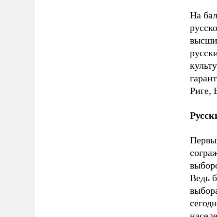
На ба
русск
высших
русск
культу
гаран
Риге,
Русск
Первы
согра
выбор
Ведь 
выбора
сегодн
населе