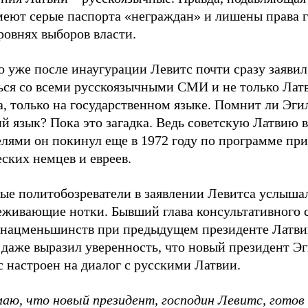
меют серые паспорта «неграждан» и лишены права г
ровнях выборов власти.
 уже после инаугурации Левитс почти сразу заявил,
ься со всеми русскоязычными СМИ и не только Лат
, только на государственном языке. Помнит ли Эги
й язык? Пока это загадка. Ведь советскую Латвию в
елями он покинул еще в 1972 году по программе пр
еских немцев и евреев.
ые политобозреватели в заявлении Левитса услыша
еживающие нотки. Бывший глава консультативного с
 нацменьшинств при предыдущем президенте Латви
 даже выразил уверенность, что новый президент Э
 настроен на диалог с русскими Латвии.
маю, что новый президент, господин Левитс, готов