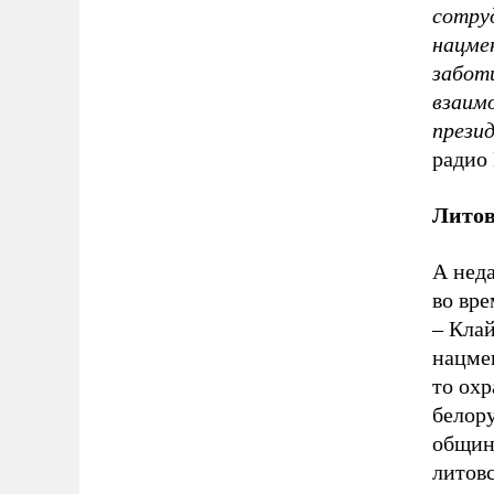
сотру
нацме
забот
взаим
прези
радио 
Литов
А нед
во вр
– Кла
нацмен
то охр
белор
общин,
литовс