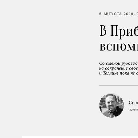
5 АВГУСТА 2019, 
В При
вспом
Со сменой руково
на сохранение сво
и Таллине пока не
Сер
поли