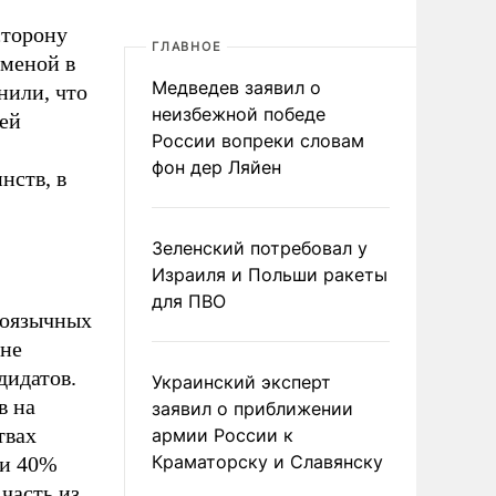
сторону
ГЛАВНОЕ
сменой в
Медведев заявил о
нили, что
неизбежной победе
ей
России вопреки словам
фон дер Ляйен
нств, в
Зеленский потребовал у
Израиля и Польши ракеты
для ПВО
коязычных
уне
дидатов.
Украинский эксперт
в на
заявил о приближении
твах
армии России к
Краматорску и Славянску
ти 40%
часть из