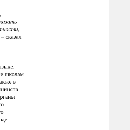
,
казать –
ятности,
– сказал
языке.
не школам
акже в
ьшинств
органы
го
го
оде