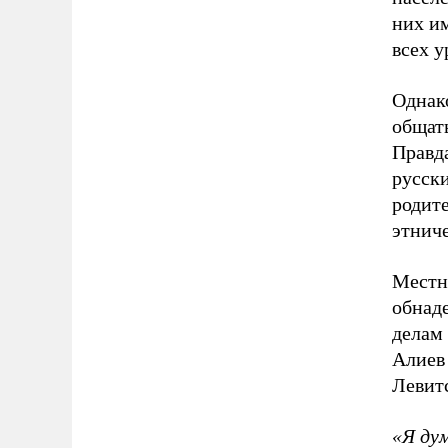
них и
всех у
Однако
общат
Правда
русски
родит
этнич
Местн
обнад
делам
Алиев
Левитс
«Я ду