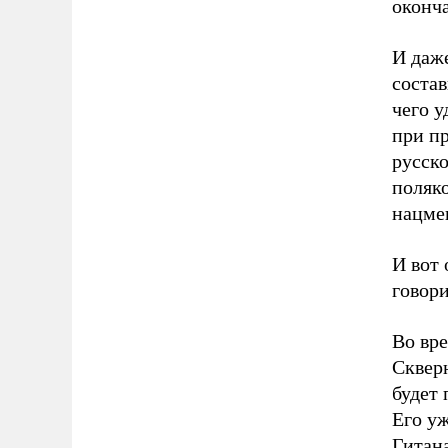
оконча
И даже
соста
чего 
при п
русск
поляко
нацме
И вот 
говор
Во вр
Скверн
будет 
Его у
Гитан