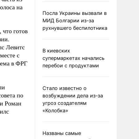
олоса на
Посла Украины вызвали в
МИД Болгарии из-за
рухнувшего беспилотника
 что готов
вии.
лс Левитс
В киевских
месте с
супермаркетах начались
иема в ФРГ
перебои с продуктами
ли
Стало известно о
овета по
возбуждении дела из-за
и Роман
угроз создателям
«Колобка»
гилс
Названы самые