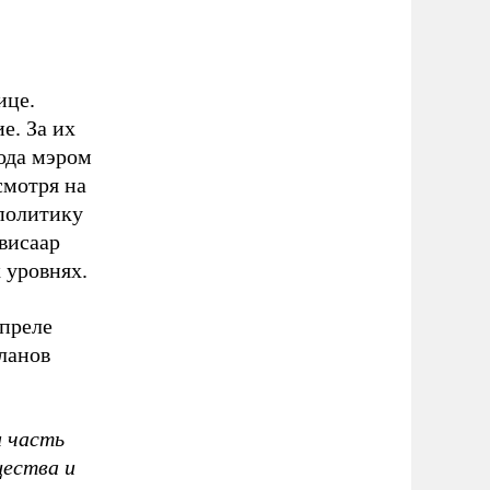
ице.
е. За их
года мэром
смотря на
политику
висаар
 уровнях.
апреле
планов
и часть
щества и