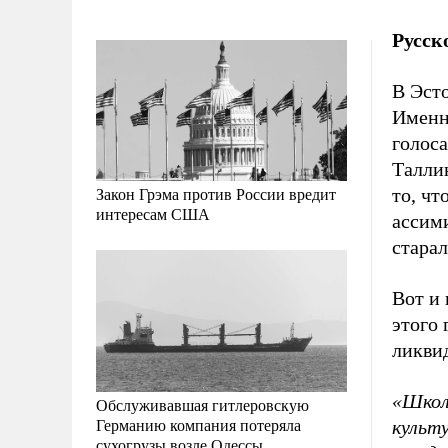
Русск
В Эст
Именн
голоса
Талли
Закон Грэма против России вредит
то, ч
интересам США
ассим
старал
Вот и
этого 
ликви
«Школ
Обслуживавшая гитлеровскую
Германию компания потеряла
культ
сухогрузы возле Одессы