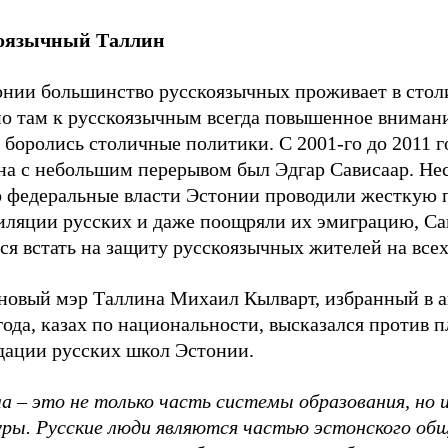
оязычный Таллин
онии большинство русскоязычных проживает в стол
о там к русскоязычным всегда повышенное внимани
 боролись столичные политики. С 2001-го до 2011 
на с небольшим перерывом был Эдгар Сависаар. Не
то федеральные власти Эстонии проводили жесткую 
иляции русских и даже поощряли их эмиграцию, Са
ся встать на защиту русскоязычных жителей на всех
 новый мэр Таллина Михаил Кылварт, избранный в 
года, казах по национальности, высказался против 
дации русских школ Эстонии.
а – это не только часть системы образования, но 
уры. Русские люди являются частью эстонского об