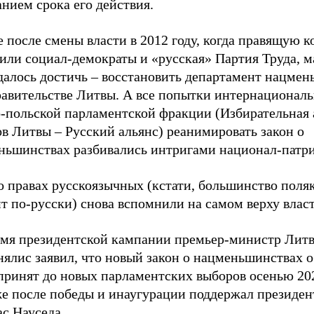
нием срока его действия.
 после смены власти в 2012 году, когда правящую 
вили социал-демократы и «русская» Партия Труда, 
удалось достичь – восстановить департамент нацме
равительстве Литвы. А все попытки интернационал
о-польской парламентской фракции (Избирательная
в Литвы – Русский альянс) реанимировать закон о
ньшинствах разбивались интригами национал-патри
о правах русскоязычных (кстати, большинство поля
ит по-русски) снова вспомнили на самом верху вла
емя президентской кампании премьер-министр Лит
ялис заявил, что новый закон о нацменьшинствах о
принят до новых парламентских выборов осенью 202
же после победы и инаугурации поддержал президе
ас Науседа.