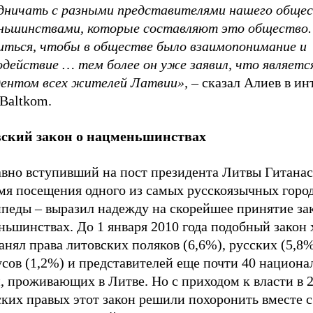
дничать с разными представителями нашего общес
ньшинствами, которые составляют это общество.
иться, чтобы в обществе было взаимопонимание и
одействие … тем более он уже заявил, что являетс
дентом всех жителей Латвии»,
– сказал Алиев в ин
Baltkom.
ский закон о нацменьшинствах
авно вступивший на пост президента Литвы Гитанас
емя посещения одного из самых русскоязычных горо
йпеды – выразил надежду на скорейшее принятие за
ьшинствах. До 1 января 2010 года подобный закон 
анял права литовских поляков (6,6%), русских (5,8%
усов (1,2%) и представителей еще почти 40 национ
 проживающих в Литве. Но с приходом к власти в 2
ких правых этот закон решили похоронить вместе с