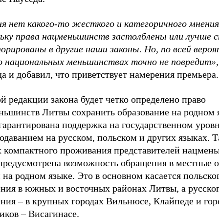
ня нет какого-то жесткого и категоричного мнения
льку права нацменьшинств застолблены или лучше с
орированы в другие наши законы. Но, по всей веро
 о национальных меньшинствах точно не повредит»,
а и добавил, что приветствует намерения премьера.
й редакции закона будет четко определено право
ньшинств Литвы сохранить образование на родном 
 гарантирована поддержка на государственном уров
одаванием на русском, польском и других языках. Т
х компактного проживания представителей нацмен
 предусмотрена возможность обращения в местные 
 на родном языке. Это в основном касается польско
ения в южных и восточных районах Литвы, а русско
ния – в крупных городах Вильнюсе, Клайпеде и гор
иков – Висагинасе.