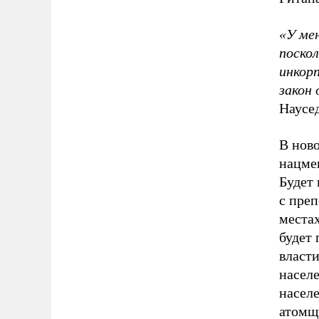
«У ме
поско
инкорп
закон
Наусед
В ново
нацме
Будет
с преп
места
будет
власти
насел
населе
атомщ