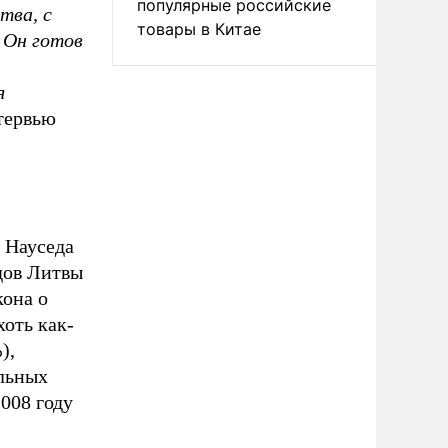
популярные российские
тва, с
товары в Китае
 Он готов
я
тервью
 Науседа
дов Литвы
кона о
хоть как-
),
альных
008 году