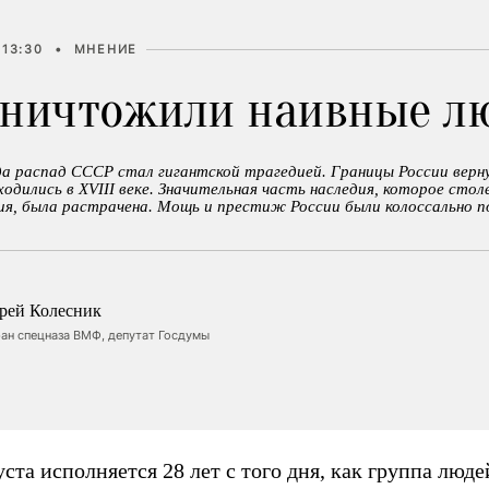
 13:30
•
МНЕНИЕ
уничтожили наивные л
да распад СССР стал гигантской трагедией. Границы России верн
ходились в XVIII веке. Значительная часть наследия, которое сто
ия, была растрачена. Мощь и престиж России были колоссально п
рей Колесник
ан спецназа ВМФ, депутат Госдумы
уста исполняется 28 лет с того дня, как группа люде