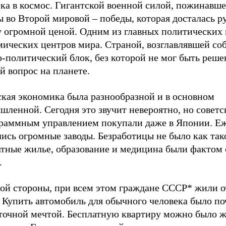
ека в космос. Гигантской военной силой, пожинавш
 во Второй мировой – победы, которая досталась р
у огромной ценой. Одним из главных политических 
мических центров мира. Страной, возглавлявшей со
-политический блок, без которой не мог быть реше
й вопрос на планете.
ская экономика была разнообразной и в основном
ленной. Сегодня это звучит невероятно, но советс
граммным управлением покупали даже в Японии. Е
ись огромные заводы. Безработицы не было как так
атные жилье, образование и медицина были фактом 
.
гой стороны, при всем этом граждане СССР* жили о
 Купить автомобиль для обычного человека было по
точной мечтой. Бесплатную квартиру можно было ж