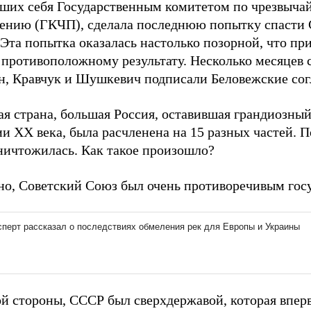
вших себя Государственным комитетом по чрезвыча
ению (ГКЧП), сделала последнюю попытку спасти 
Эта попытка оказалась настолько позорной, что при
 противоположному результату. Несколько месяцев 
н, Кравчук и Шушкевич подписали Беловежские сог
я страна, большая Россия, оставившая грандиозный
и XX века, была расчленена на 15 разных частей. П
ничтожилась. Как такое произошло?
но, Советский Союз был очень противоречивым гос
ой стороны, СССР был сверхдержавой, которая впер