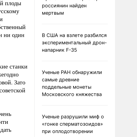
ей плоды
россиянин найден
усскому
мертвым
и
бственный
н ни один
В США на взлете разбился
экспериментальный дрон-
напарник F-35
кие станки
Ученые РАН обнаружили
жегодно
самые древние
овой. Зато
поддельные монеты
советской
Московского княжества
чень
Ученые разрушили миф о
чти
«гонке сперматозоидов»
дать
при оплодотворении