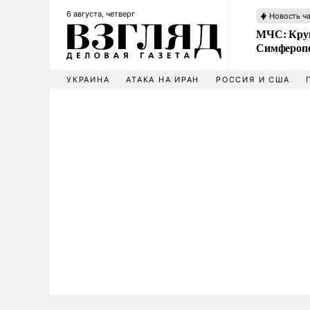
6 августа, четверг
Новость ч
МЧС: Кру
Симфероп
УКРАИНА
АТАКА НА ИРАН
РОССИЯ И США