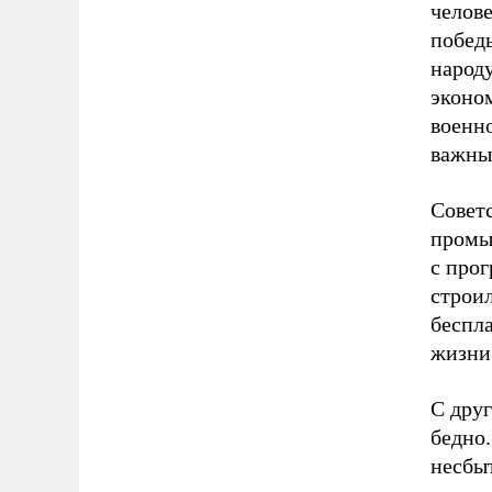
челов
победы
народ
эконо
военно
важны
Совет
промыш
с про
строил
беспл
жизни
С дру
бедно.
несбы