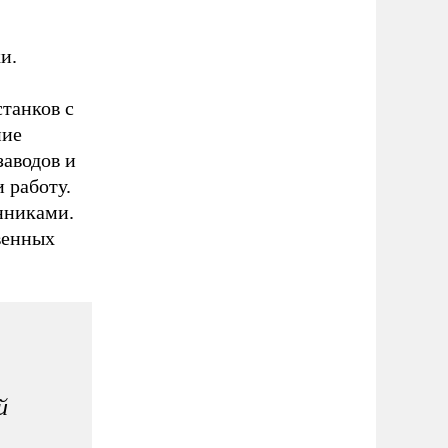
и.
станков с
ние
заводов и
 работу.
нниками.
венных
й