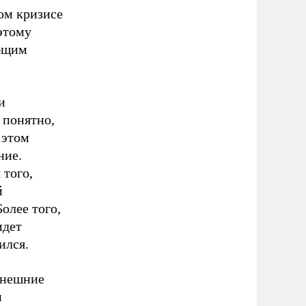
ком кризисе
этому
общим
и
 понятно,
 этом
ние.
 того,
й
олее того,
идет
ился.
внешние
и