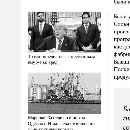
были 
Были 
Сильн
произв
прогр
кастрю
фабри
Трамп определился с преемником
Бывши
ему же во вред
Полки
проду
Бы
Марочко: За неделю в порты
ги
Одессы и Николаева не вошел ни
со
один крупный корабль