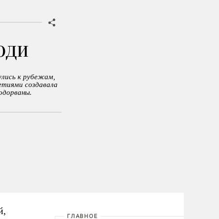
юди
улись к рубежам,
летиями создавала
одорваны.
й,
ГЛАВНОЕ