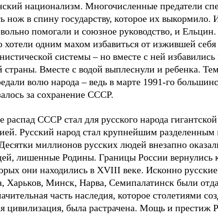
нский национализм. Многочисленные предатели сп
ь нож в спину государству, которое их выкормило. 
вольно помогали и союзное руководство, и Ельцин.
о хотели одним махом избавиться от изжившей себя
истической системы – но вместе с ней избавились 
 страны. Вместе с водой выплеснули и ребенка. Те
едали волю народа – ведь в марте 1991-го большин
алось за сохранение СССР.
е распад СССР стал для русского народа гигантской
дией. Русский народ стал крупнейшим разделенным 
 Десятки миллионов русских людей внезапно оказал
цей, лишенные Родины. Границы России вернулись 
орых они находились в XVIII веке. Исконно русские
а, Харьков, Минск, Нарва, Семипалатинск были отд
начительная часть наследия, которое столетиями соз
ая цивилизация, была растрачена. Мощь и престиж 