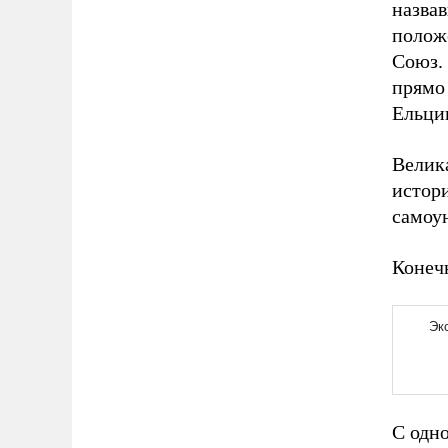
назва
полож
Союз. 
прямо
Ельци
Велика
истори
самоу
Конеч
С одн