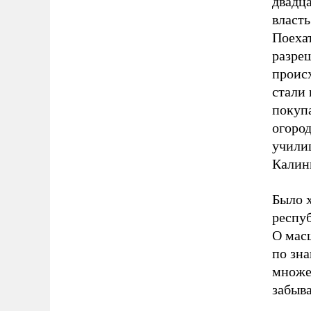
двадц
власт
Поеха
разре
происх
стали 
покуп
огород
училищ
Калин
Было 
респу
О мас
по зн
множе
забыва