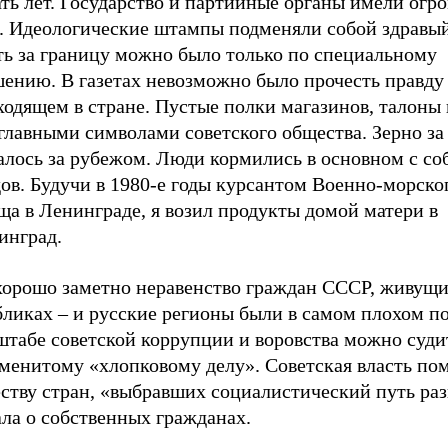
ать лет. Государство и партийные органы имели ог
ь. Идеологические штампы подменяли собой здравы
ть за границу можно было только по специальному
шению. В газетах невозможно было прочесть правду
одящем в стране. Пустые полки магазинов, талоны 
главными символами советского общества. Зерно за
алось за рубежом. Люди кормились в основном с со
ов. Будучи в 1980-е годы курсантом Военно-морско
а в Ленинграде, я возил продукты домой матери в
инград.
хорошо заметно неравенство граждан СССР, живущи
бликах – и русские регионы были в самом плохом п
штабе советской коррупции и воровства можно суди
аменитому «хлопковому делу». Советская власть по
ству стран, «выбравших социалистический путь раз
ла о собственных гражданах.