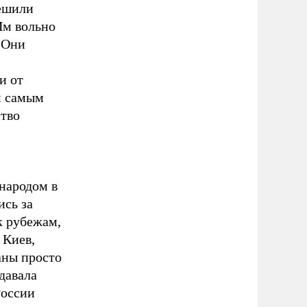
ешили
Им вольно
 Они
и от
м самым
ство
народом в
ись за
к рубежам,
 Киев,
аны просто
давала
России