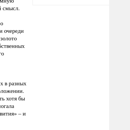
ромную
й смысл.
 о
и очереди
 золото
бственных
го
х в разных
оложении.
ть хотя бы
могала
вития» – и