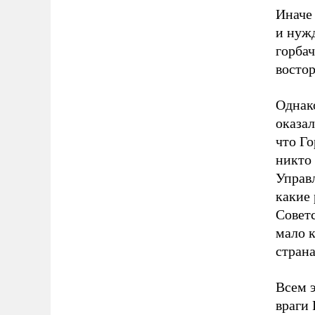
Иначе 
и нужд
горба
востор
Однако
оказал
что Го
никто 
Управ
какие
Советс
мало к
страна
Всем 
враги 