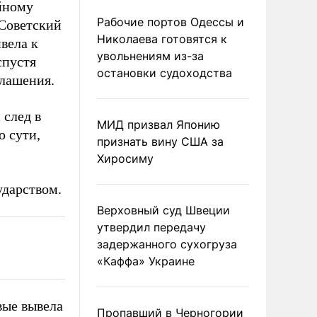
йному
Рабочие портов Одессы и
Советский
Николаева готовятся к
вела к
увольнениям из-за
спустя
остановки судоходства
лашения.
 след в
МИД призвал Японию
о сути,
признать вину США за
Хиросиму
ударством.
Верховный суд Швеции
утвердил передачу
задержанного сухогруза
«Каффа» Украине
вые вывела
Пропавший в Черногории