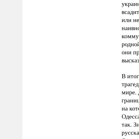
украи
всадит
или не
наивн
коммун
родной
они пр
высказ
В итог
траге
мире.
грани
на кот
Одесс
так. З
русск