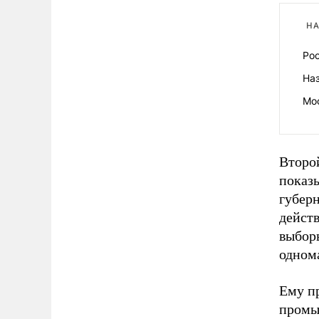
НА
Ро
На
Мо
Второ
показы
губерн
действ
выбор
одном
Ему п
промы