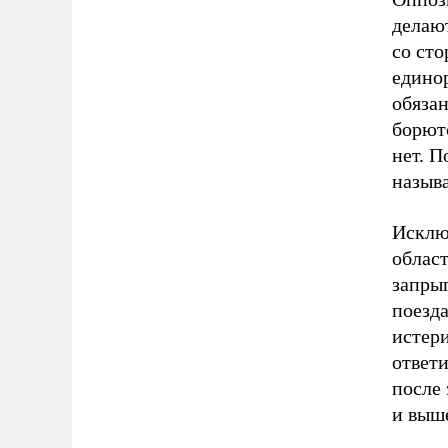
делают
со ст
едино
обязан
борютс
нет. П
назыв
Исклю
облас
запрыг
поезд
истери
ответи
после
и выше