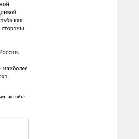
иной
дливой
орьба как
, стороны
России.
– наиболее
охо.
ись
на сайте.