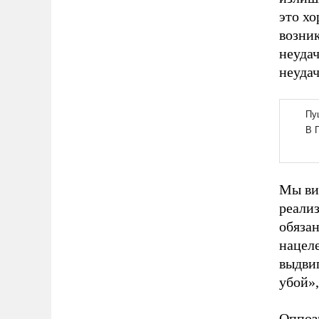
это хо
возник
неудач
неуда
Мы ви
реали
обяза
нацел
выдви
убой»,
Оппоз