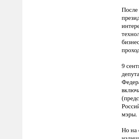
После
презид
интер
технол
бизне
проход
9 сен
депута
Федера
включ
(предс
Росси
мэры.
Но на
излиш