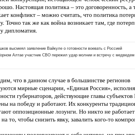
рошо. Настоящая политика – это договоренность, а т
ает конфликт – можно считать, что политика потер
у. Точно так же как война возникает там, где потер
чу дипломатия.
дим, что в данном случае в большинстве регионов
зуются мирные сценарии, «Единая Россия», испол
нности губернаторов, действующие главы субъектов
ены на победу и работают. Их конкуренты традицио
гают оппозиционные лозунги. Но никто не работает
 на то, чтобы снизить явку, завалить кого-то компр
иционеры поддерживают к себе интерес, но при это