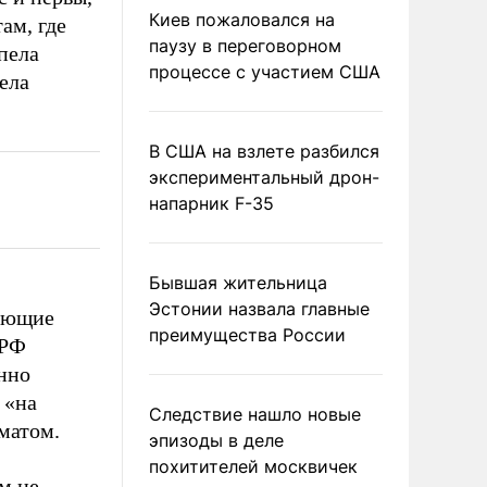
Киев пожаловался на
ам, где
паузу в переговорном
пела
процессе с участием США
пела
В США на взлете разбился
экспериментальный дрон-
напарник F-35
Бывшая жительница
Эстонии назвала главные
няющие
преимущества России
 РФ
нно
 «на
Следствие нашло новые
оматом.
эпизоды в деле
похитителей москвичек
м не