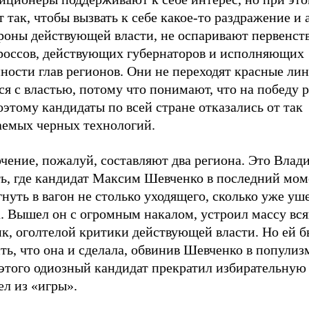
 так, чтобы вызвать к себе какое-то раздражение и
ороны действующей власти, не оспаривают первенст
россов, действующих губернаторов и исполняющих
ности глав регионов. Они не переходят красные лин
я с властью, потому что понимают, что на победу 
оэтому кандидаты по всей стране отказались от так
аемых черных технологий.
чение, пожалуй, составляют два региона. Это Влад
ть, где кандидат Максим Шевченко в последний мо
нуть в вагон не столько уходящего, сколько уже у
а. Вышел он с огромным накалом, устроил массу вс
к, оголтелой критики действующей власти. Но ей б
ть, что она и сделала, обвинив Шевченко в популиз
 этого одиозный кандидат прекратил избирательну
л из «игры».