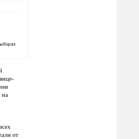
выборах
й
вице-
ени
 на
всех
тали от