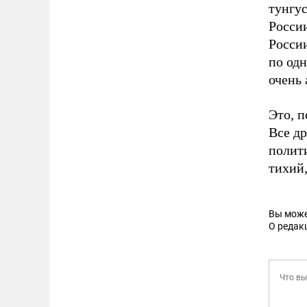
тунгу
Росси
России
по одн
очень
Это, п
Все др
полити
тихий,
Вы може
О редак