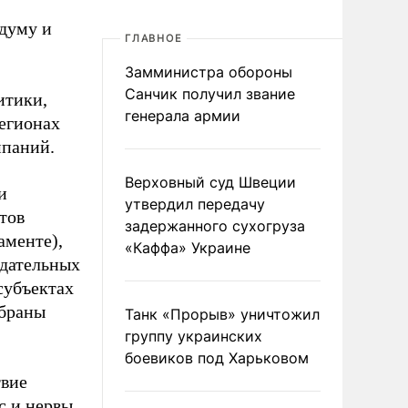
сдуму и
ГЛАВНОЕ
Замминистра обороны
Санчик получил звание
итики,
генерала армии
егионах
мпаний.
Верховный суд Швеции
и
утвердил передачу
тов
задержанного сухогруза
аменте),
«Каффа» Украине
одательных
субъектах
збраны
Танк «Прорыв» уничтожил
группу украинских
боевиков под Харьковом
твие
 и нервы,