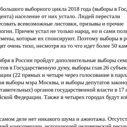
 большого выборного цикла 2018 года (выборы в Го
ента) население от них устало. Людей перестали
есовать всевозможные листовки, призывы и прочие
огии. Причем устал не только народ, но и сами пол
смены, которые их спонсируют. Поэтому выборы в р
ят очень тихо, несмотря на то что идет более 50 ка
тября в России пройдут дополнительные выборы сем
тов в Государственную думу, выборы глав 26 субъек
ции (22 прямых и четыре через голосование в парл
ая выборы мэра Москвы, и выборы депутатов закон
тавительных) органов государственной власти в 17 
йской Федерации. Также в четырех городах будут и
 самом деле нет никакого шума и ажиотажа. Отсутс
ней конкуренции, истощающей человеческий ресурс