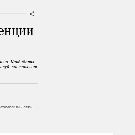
ренции
линии. Кандидаты
жалуй, составляют
ехнологиям и связи