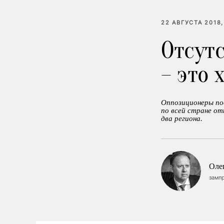
22 АВГУСТА 2018,
Отсут
– это 
Оппозиционеры по
по всей стране о
два региона.
Оле
замп