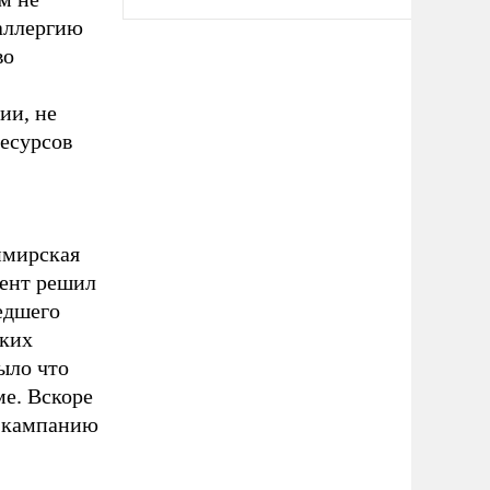
 аллергию
во
ии, не
ресурсов
имирская
мент решил
шедшего
яких
ыло что
ме. Вскоре
ю кампанию