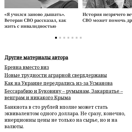
«Я учился заново дышать».
История незрячего ве
Ветеран СВО рассказал, как
СВО может помочь д
жить с инвалидностью
Другие материалы автора
Бревна вместо виз
Новые трудности аграрной сверхдержавы
Как на Украине передрались из-за Усманова
Бессарабию и Буковину – румынам, Закарпатье –
венграм и никакого Крыма
Банкнота в сто рублей вполне может стать
эквивалентом одного доллара. Не сразу, конечно,
инерционны цены не только на сырье, но и на
валюты.