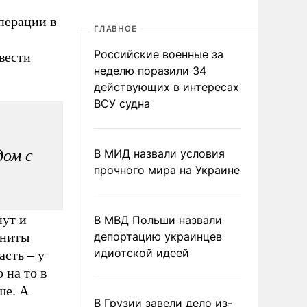
перации в
ГЛАВНОЕ
Российские военные за
вести
неделю поразили 34
действующих в интересах
ВСУ судна
дом с
В МИД назвали условия
прочного мира на Украине
нут и
В МВД Польши назвали
нниты
депортацию украинцев
идиотской идеей
асть – у
 на то в
ше. А
В Грузии завели дело из-