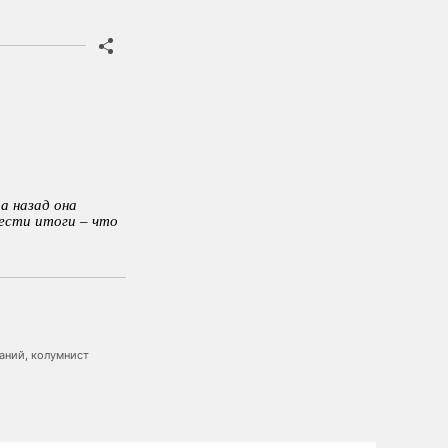
а назад она
ести итоги – что
аний, колумнист