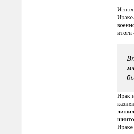
Исполн
Ираке.
военн
итоги 
В
мл
бы
Ирак 
казнен
лишили
шиитов
Ираке 