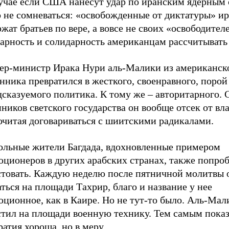
лучае если США нанесут удар по иранским ядерным 
 не сомневаться: «освобожденные от диктатуры» и
жат братьев по вере, а вовсе не своих «освободител
арность и солидарность американцам рассчитывать 
ер-министр Ирака Нури аль-Малики из американск
нника превратился в жесткого, своенравного, порой
сказуемого политика. К тому же – авторитарного. 
ников светского государства он вообще отсек от вла
очитая договариваться с шиитскими радикалами.
ольные жители Багдада, вдохновленные примером
юционеров в других арабских странах, также попро
стовать. Каждую неделю после пятничной молитвы
ться на площади Тахрир, благо и название у нее
ционное, как в Каире. Но не тут-то было. Аль-Мал
стил на площади военную технику. Тем самым показ
атия хороша, но в меру.