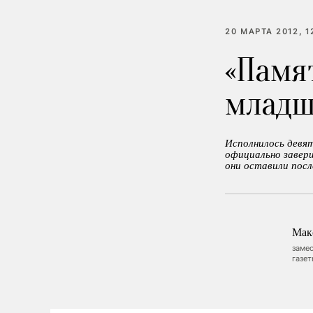
20 МАРТА 2012, 1
«Памя
младш
Исполнилось девят
официально завер
они оставили посл
Мак
заме
газе