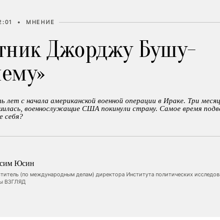
2:01
•
МНЕНИЕ
тник Джорджу Бушу-
ему»
ь лет с начала американской военной операции в Ираке. Три месяц
шилась, военнослужащие США покинули страну. Самое время подв
е себя?
сим Юсин
ститель (по международным делам) директора Института политических исследов
ты ВЗГЛЯД