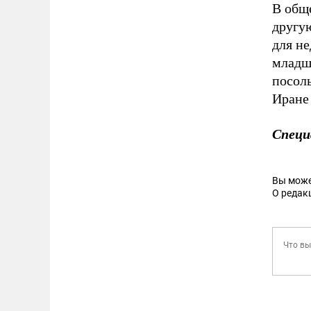
В общ
другую
для н
младш
посол
Иране 
Специ
Вы може
О редак