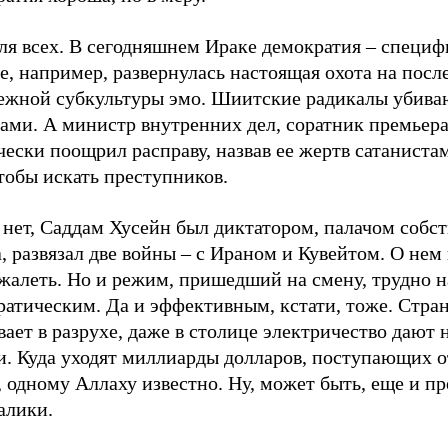
ля всех. В сегодняшнем Ираке демократия – специф
е, например, развернулась настоящая охота на посл
ежной субкультуры эмо. Шиитские радикалы убива
ами. А министр внутренних дел, соратник премьера
ески поощрил расправу, назвав ее жертв сатаниста
тобы искать преступников.
 нет, Саддам Хусейн был диктатором, палачом собс
, развязал две войны – с Ираном и Кувейтом. О нем 
жалеть. Но и режим, пришедший на смену, трудно н
ратическим. Да и эффективным, кстати, тоже. Стра
ает в разрухе, даже в столице электричество дают н
и. Куда уходят миллиарды долларов, поступающих о
 одному Аллаху известно. Ну, может быть, еще и п
алики.