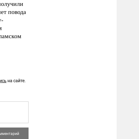
получили
нет повода
у-
м
сламском
ись
на сайте.