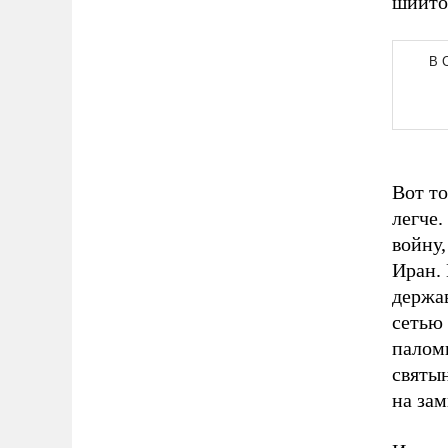
шиито
Вот то
легче
войну,
Иран. 
держав
сетью 
палом
святын
на зам