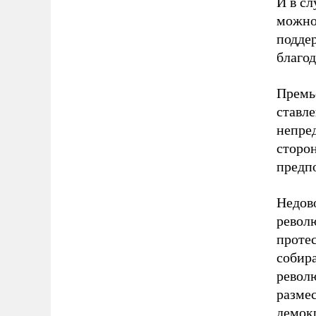
И в с
можно
поддер
благод
Премь
ставле
непред
сторон
предп
Недов
револ
проте
собира
револю
разме
демокр