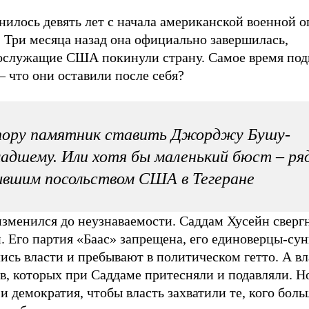
илось девять лет с начала американской военной о
 Три месяца назад она официально завершилась,
ослужащие США покинули страну.
Самое время под
– что они оставили после себя?
пору памятник ставить Джорджу Бушу-
адшему. Или хотя бы маленький бюст – ря
вшим посольством США в Тегеране
изменился до неузнаваемости. Саддам Хусейн сверг
. Его партия «Баас»
запрещена, его единоверцы-су
сь власти и пребывают в политическом гетто. А вл
, которых при Саддаме притесняли и подавляли. Но
и демократия, чтобы власть захватили те, кого боль