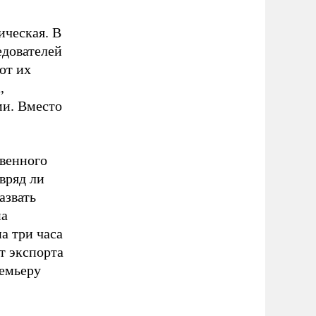
ическая. В
едователей
ют их
,
ми. Вместо
твенного
вряд ли
азвать
на
а три часа
т экспорта
ремьеру