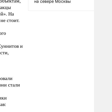
объектам,
на севере Москвы
ракцы
ей». На
не стоит.
ого
Суннитов и
сти,
бовали
они стали
ики
ав: