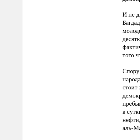
И не д
Багдад
молод
десятк
фактич
того ч
Спору
народа
стоит 
демок
пребыв
в сутк
нефти,
аль-М