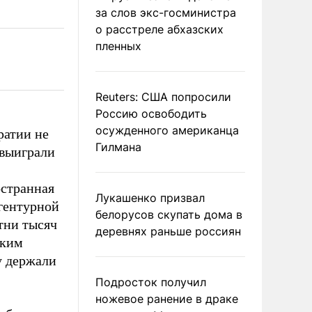
за слов экс-госминистра
о расстреле абхазских
пленных
Reuters: США попросили
Россию освободить
осужденного американца
ратии не
Гилмана
 выиграли
остранная
Лукашенко призвал
агентурной
белорусов скупать дома в
тни тысяч
деревнях раньше россиян
ским
у держали
Подросток получил
ножевое ранение в драке