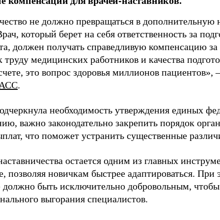
ие компенсаций для врачей-наставников.
чество не должно превращаться в дополнительную
Врач, который берет на себя ответственность за под
та, должен получать справедливую компенсацию за э
 труду медицинских работников и качества подготов
чете, это вопрос здоровья миллионов пациентов», 
АСС
.
одчеркнула необходимость утверждения единых фед
нию, важно законодательно закрепить порядок орга
ыплат, что поможет устранить существенные различ
наставничества остается одним из главных инструм
, позволяя новичкам быстрее адаптироваться. При 
 должно быть исключительно добровольным, чтобы 
нального выгорания специалистов.