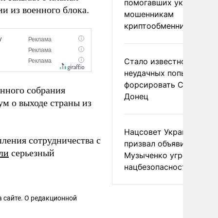
помогавших украински
и из военного блока.
мошенникам
криптообменников
Стало известно о
неудачных попытках ВС
форсировать Северски
енного собрания
Донец
м о выходе страны из
Нацсовет Украины по Т
ления сотрудничества с
призвал объявить
ли
серьезный
Музыченко угрозой
нацбезопасности
 сайте. О редакционной