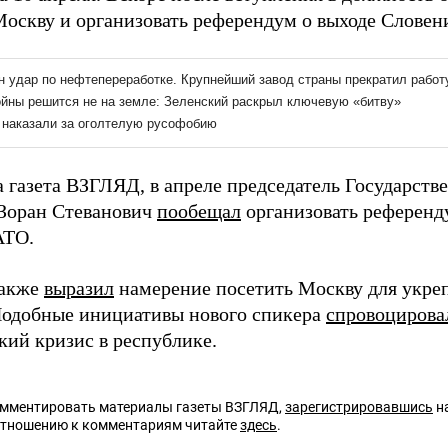
Москву и организовать референдум о выходе Словени
а газета ВЗГЛЯД, в апреле председатель Государств
Зоран Стеванович
пообещал
организовать референду
АТО.
также
выразил
намерение посетить Москву для укреп
Подобные инициативы нового спикера
спровоцирова
кий кризис в республике.
омментировать материалы газеты ВЗГЛЯД,
зарегистрировавшись
на
отношению к комментариям читайте
здесь
.