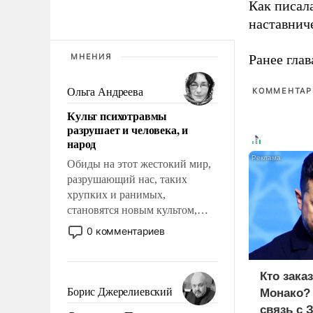
Как писал
наставнич
МНЕНИЯ
Ранее глав
Ольга Андреева
КОММЕНТАРИ
Культ психотравмы
разрушает и человека, и
народ
Обиды на этот жестокий мир,
разрушающий нас, таких
хрупких и ранимых,
становятся новым культом,
постепенно вытесняя и
0 комментариев
отменяя традиционное
требование к человеку – быть
мужественным и твердым под
Кто зака
ударами судьбы, брать на себя
Борис Джерелиевский
Монако?
ответственность, помогать
связь с 