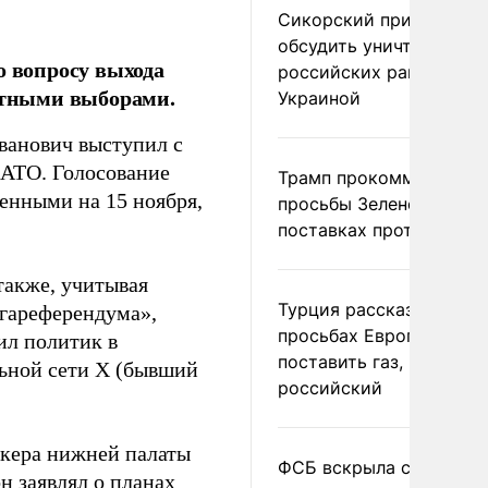
Сикорский призвал
обсудить уничтожение
о вопросу выхода
российских ракет над
естными выборами.
Украиной
ванович выступил с
НАТО. Голосование
Трамп прокомментиров
енными на 15 ноября,
просьбы Зеленского о
поставках противораке
также, учитывая
Турция рассказала о
гареферендума»,
просьбах Европы
ил политик в
поставить газ, но не
льной сети X (бывший
российский
икера нижней палаты
ФСБ вскрыла сеть
н заявлял о планах