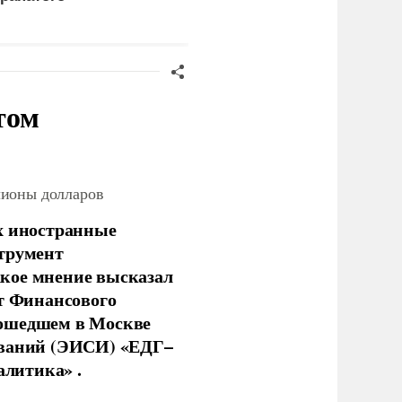
Мерца
том
лионы долларов
х иностранные
струмент
кое мнение высказал
нт Финансового
рошедшем в Москве
ований (ЭИСИ) «ЕДГ–
алитика» .