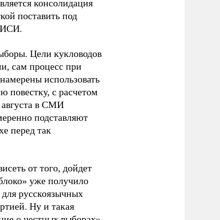
является консолидация
кой поставить под
ЭИСИ.
ыборы. Цели кукловодов
и, сам процесс при
 намерены использовать
ю повестку, с расчетом
 августа в СМИ
амеренно подставляют
хе перед так
висеть от того, дойдет
блоко» уже получило
а для русскоязычных
ртией. Ну и такая
ние о честных выборах»,