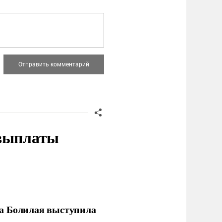
 выплаты
ла Болилая выступила