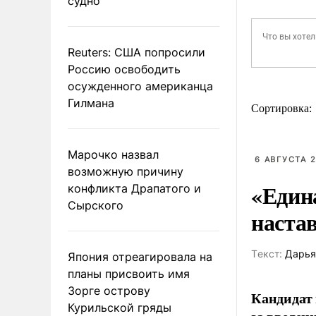
судно
Reuters: США попросили
Россию освободить
осужденного американца
Гилмана
Сортировка:
Марочко назвал
6 АВГУСТА 2
возможную причину
«Един
конфликта Драпатого и
Сырского
наста
Tекст:
Дарья
Япония отреагировала на
планы присвоить имя
Зорге острову
Кандидат 
Курильской гряды