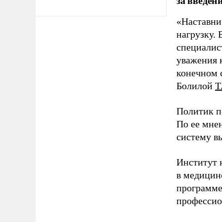
за введен
«Наставни
нагрузку. 
специалис
уважения к
конечном с
Болилой
Т
Политик п
По ее мне
систему в
Институт 
в медицине
программе
профессио