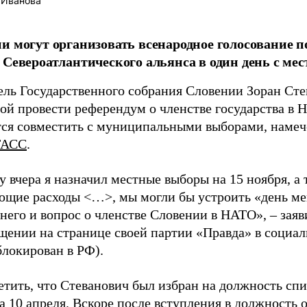
 Иванова
и могут организовать всенародное голосование п
 Североатлантического альянса в один день с м
ель Государственного собрания Словении Зоран Сте
ой провести референдум о членстве государства в 
тся совместить с муниципальными выборами, намеч
ТАСС
.
 вчера я назначил местные выборы на 15 ноября, а 
ющие расходы <…>, мы могли бы устроить «день ме
него и вопрос о членстве Словении в НАТО», – заяв
щении на странице своей партии «Правда» в социа
аблокирован в РФ).
етить, что Стеванович был избран на должность сп
 10 апреля. Вскоре после вступления в должность о