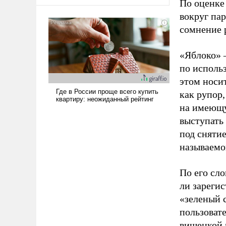
оплачиваться за счет
По оценке
российских
вокруг па
налогоплательщиков и где
сомнение 
Еревану за свои поступки не
нужно отвечать.
«Яблоко» 
по исполь
этом носи
как рупор
на имеющу
выступать
под снятие
называемо
По его сло
ли зареги
«зеленый 
пользовате
вишенкой 