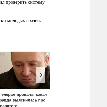
ил
проверить систему
тки молодых врачей.
i
Генерал-провал»: какая
Лавров всего одной
равда выяснилась про
фразой поставил на
рапатого
место сторонников