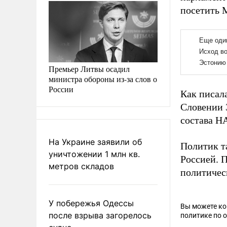
посетить 
Премьер Литвы осадил
министра обороны из-за слов о
России
Как писал
Словении 
состава Н
На Украине заявили об
Политик 
уничтожении 1 млн кв.
Россией. 
метров складов
политичес
У побережья Одессы
Вы можете к
после взрыва загорелось
политике по 