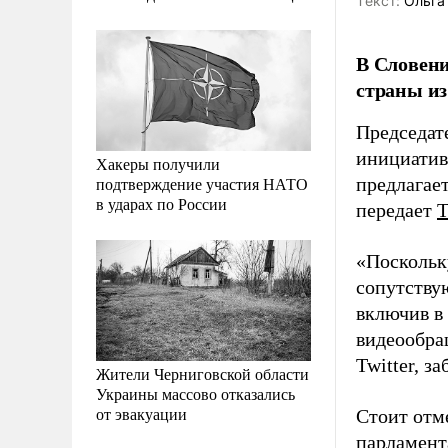
Tекст:
Ольга
В Словени
страны из
Председат
инициатив
Хакеры получили
подтверждение участия НАТО
предлагае
в ударах по России
передает
«Поскольку
сопутству
включив в 
видеообра
Twitter, з
Жители Черниговской области
Украины массово отказались
от эвакуации
Стоит отм
парламента