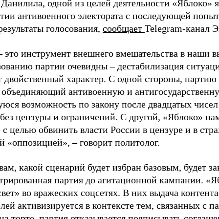
 Данилила, одной из целей деятельности «Яблоко» 
ртии антивоенного электората с последующей попыт
результаты голосования,
сообщает
Telegram-канал 
– это инструмент внешнего вмешательства в наши в
зованию партии очевидны – дестабилизация ситуаци
т двойственный характер. С одной стороны, партию
, объединяющий антивоенную и антигосударственну
юся возможность по закону после двадцатых чисел
 без цензуры и ограничений. С другой, «Яблоко» н
 с целью обвинить власти России в цензуре и в стра
й «оппозицией», – говорит политолог.
вам, какой сценарий будет избран базовым, будет за
стрированная партия до агитационной кампании. «Я
свет» во вражеских соцсетях. В них выдача контент
лей активизируется в контексте тем, связанных с па
на торте, партия отказывается подписывать соглаше