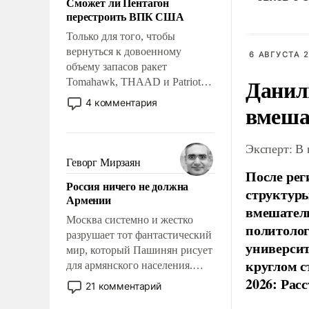
Сможет ли Пентагон
слабым, идти вперед и
перестроить ВПК США
адаптироваться.
Только для того, чтобы
вернуться к довоенному
6 АВГУСТА 2
объему запасов ракет
Данил
Tomahawk, THAAD и Patriot
США потребуется более трех
4 комментария
вмеша
лет. Даже небольшая война с
Ираном опустошила
американские арсеналы.
Эксперт: В
Сложившаяся ситуация
Геворг Мирзаян
После рег
означает многолетний период
Россия ничего не должна
уязвимости США, например,
структуры
Армении
перед Китаем.
вмешатель
Москва системно и жестко
политолог
разрушает тот фантастический
универси
мир, который Пашинян рисует
круглом с
для армянского населения.
2026: Рас
Мир, где политические
21 комментарий
прожекты будут безусловно