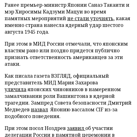
Ранее премьер-министр Японии Санаэ Такаити и
мэр Хиросимы Кадзуми Мацуи во время
памятных мероприятий
не стали уточнять
, какая
именно страна нанесла ядерный удар шестого
августа 1945 года.
При этом в МИД России отмечали, что японским
властям рано или поздно придется публично
признать ответственность американцев за эти
атаки.
Как писала газета ВЗГЛЯД, официальный
представитель МИД Мария Захарова
уличила
японских чиновников в намеренном
замалчивании роли Вашингтона в ядерной
трагедии. Зампред Совета безопасности Дмитрий
Медведев
назвал
Японию вассалом CIF из-за
подобного поведения.
При этом посол Ноздрев
заявил
об участии
делегации России в памятной церемонии в