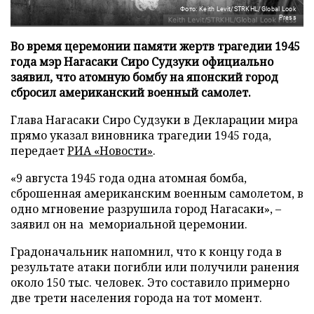
Фото: Keith Levit/STRKHL/Global Look
Press
Во время церемонии памяти жертв трагедии 1945
года мэр Нагасаки Сиро Судзуки официально
заявил, что атомную бомбу на японский город
сбросил американский военный самолет.
Глава Нагасаки Сиро Судзуки в Декларации мира
прямо указал виновника трагедии 1945 года,
передает
РИА «Новости»
.
«9 августа 1945 года одна атомная бомба,
сброшенная американским военным самолетом, в
одно мгновение разрушила город Нагасаки», –
заявил он на мемориальной церемонии.
Градоначальник напомнил, что к концу года в
результате атаки погибли или получили ранения
около 150 тыс. человек. Это составило примерно
две трети населения города на тот момент.