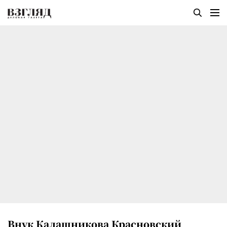
Внук Калашникова Красновский