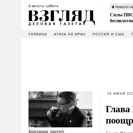
8 августа, суббота
Новость ч
Силы ПВО 
беспилотн
УКРАИНА
АТАКА НА ИРАН
РОССИЯ И США
15 ИЮНЯ 202
Глава
поощр
Британии даруют