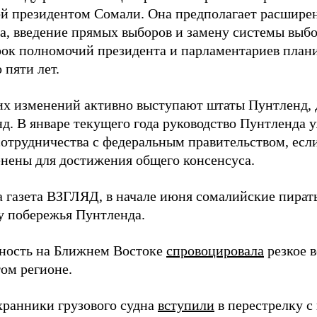
й президентом Сомали. Она предполагает расшире
ва, введение прямых выборов и замену системы выб
рок полномочий президента и парламентариев плани
 пяти лет.
их изменений активно выступают штаты Пунтленд,
д. В январе текущего года руководство Пунтленда 
 сотрудничества с федеральным правительством, есл
енены для достижения общего консенсуса.
а газета ВЗГЛЯД, в начале июня сомалийские пира
у побережья Пунтленда.
ность на Ближнем Востоке
спровоцировала
резкое 
том регионе.
хранники грузового судна
вступили
в перестрелку 