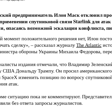
ский предприниматель Илон Маск отклонил про
 применении спутниковой связи Starlink для атак
и, опасаясь возможной эскалации конфликта, пиш
й момент положительного решения нет, Илон постоя
ючать сделку», – рассказал журналу
The Atlantic
исто
инистра обороны Украины Михаила Федорова, пер
налисты издания отмечали, что Владимир Зеленски
у США Дональду Трампу. Он просил американского
я SpaceX изменить позицию по вопросу спутниковой
ния атак.
оме ситуацию пока не комментируют. Представите
вили без ответа запросы журналистов.