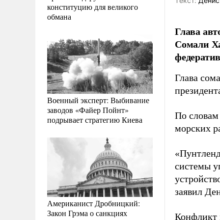
Tекст:
Денис
конституцию для великого
обмана
Глава авт
Сомали Ха
федератив
Глава сом
президент
Военный эксперт: Выбивание
заводов «Файер Пойнт»
По словам
подрывает стратегию Киева
морских р
«Пунтленд
системы у
устройств
заявил Де
Американист Дробницкий:
Закон Грэма о санкциях
Конфликт 