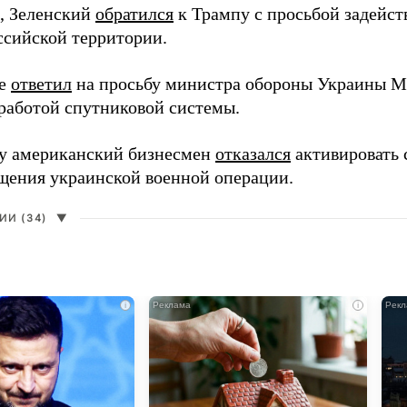
, Зеленский
обратился
к Трампу с просьбой задейств
ссийской территории.
ее
ответил
на просьбу министра обороны Украины М
работой спутниковой системы.
ду американский бизнесмен
отказался
активировать 
щения украинской военной операции.
И (34)
▼
i
i