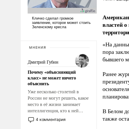
Американ
властей о
территори
«На данны
МНЕНИЯ
пора закл
бывшего м
Дмитрий Губин
Почему «объясняющий
Ранее жур
класс» не может ничего
президент
объяснить
основател
Уже несколько столетий в
планирова
России не могут решить, какое
место в её жизни занимает
В Белом д
интеллигенция, кто к ней
принадлежит, а кого из неё
также оста
4 комментария
исключили с правом