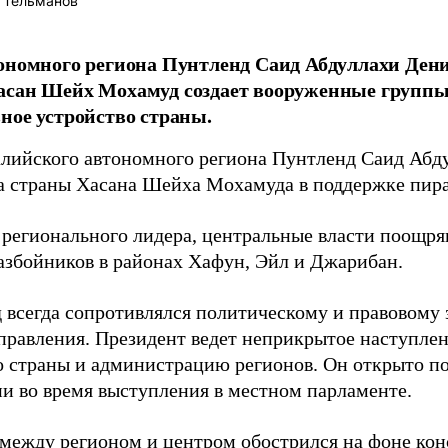
 Тельманов
ономного региона Пунтленд Саид Абдуллахи Дени 
сан Шейх Мохамуд создает вооруженные группы
ное устройство страны.
алийского автономного региона Пунтленд Саид Абд
а страны Хасана Шейха Мохамуда в поддержке пира
 регионального лидера, центральные власти поощря
азбойников в районах Хафун, Эйл и Джарибан.
 всегда сопротивлялся политическому и правовому 
правления. Президент ведет неприкрытое наступлен
о страны и администрацию регионов. Он открыто по
ни во время выступления в местном парламенте.
между регионом и центром обострился на фоне ко