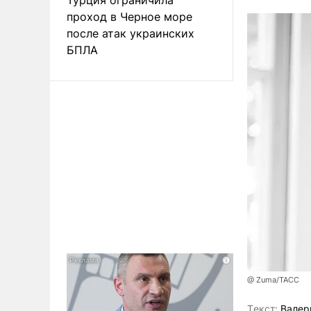
проход в Черное море
после атак украинских
БПЛА
@ Zuma/ТАСС
Tекст:
Валер