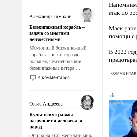
восстановления и без оного. И
Напомним
чем она отличается от просто
атак по ро
образованных людей. Иногда
Александр Тимохин
казалось, что эти вопросы
Безэкипажный корабль –
Маск ран
решены раз и навсегда, но –
задача со многими
нет, не решены.
помощи с 
неизвестными
500-тонный безэкипажный
В 2022 го
корабль – нечто гораздо
предотвра
большее, чем небольшие
безэкипажные катера,
КОММЕНТАРИ
применение которых уже
4 комментария
стало обыденностью. Задача по
созданию такого корабля очень
сложна и амбициозна. Однако
и ее реализация радикально
Ольга Андреева
поднимет наши боевые
Культ психотравмы
возможности.
разрушает и человека, и
народ
Обиды на этот жестокий мир,