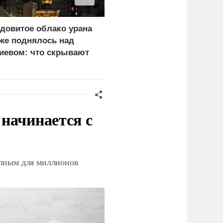
довитое облако урана
«Генерал-провал»: кака
же поднялось над
правда выяснилась про
иевом: что скрывают
Драпатого
ласти
начинается с
упным для миллионов