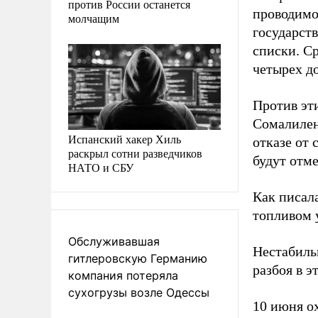
против России останется
проводимо
молчащим
государст
списки. С
четырех до
Против эт
Сомалилен
Испанский хакер Хиль
отказе от
раскрыл сотни разведчиков
будут отм
НАТО и СБУ
Как писал
топливом 
Обслуживавшая
Нестабиль
гитлеровскую Германию
разбоя в э
компания потеряла
сухогрузы возле Одессы
10 июня о