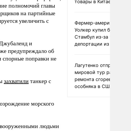
товары в Китае
ние полномочий главы
орщиков на партийные
руется увеличить с
Фермер-американец
Уолкер купил билет в
Стамбул из-за угрозы
 Джубаленд и
депортации из России
уже предупреждало об
и спорные поправки не
Лагутенко отправился в
мировой тур ради
ремонта сгоревшего
ты
захватили
танкер с
особняка в США
возрождение морского
с вооруженными людьми