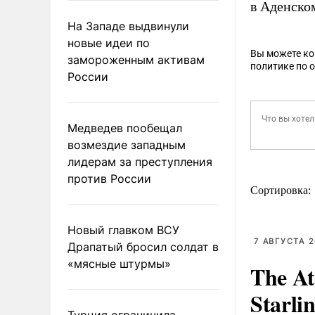
в Аденском
На Западе выдвинули
новые идеи по
Вы можете к
замороженным активам
политике по 
России
Медведев пообещал
возмездие западным
лидерам за преступления
против России
Сортировка:
Новый главком ВСУ
7 АВГУСТА 2
Драпатый бросил солдат в
«мясные штурмы»
The At
Starli
Турция ограничила