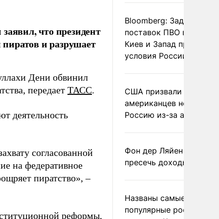
Bloomberg: Задержка
заявил, что президент
поставок ПВО вынудит
 пиратов и разрушает
Киев и Запад принять
условия России
уллахи Дени обвинил
тства, передает
ТАСС
.
США призвали
американцев не посеща
ют деятельность
Россию из-за атак ВСУ
Фон дер Ляйен призвал
захвату согласованной
пресечь доходы России
ие на федеративное
ощряет пиратство», –
Названы самые
популярные российски
нституционной реформы,