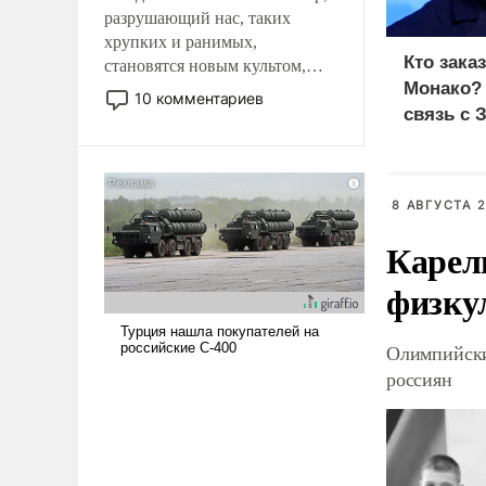
разрушающий нас, таких
хрупких и ранимых,
Кто зака
становятся новым культом,
Монако?
постепенно вытесняя и
10 комментариев
отменяя традиционное
связь с 
требование к человеку – быть
мужественным и твердым под
ударами судьбы, брать на себя
8 АВГУСТА 2
ответственность, помогать
слабым, идти вперед и
Карел
адаптироваться.
физку
Олимпийски
россиян