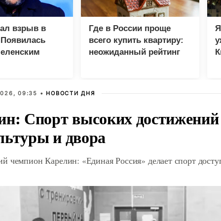
зал взрыв в
Где в России проще
Я
 Появилась
всего купить квартиру:
у
Зеленским
неожиданный рейтинг
К
в
026, 09:35 •
НОВОСТИ ДНЯ
ин: Спорт высоких достижений 
льтуры и двора
й чемпион Карелин: «Единая Россия» делает спорт дост