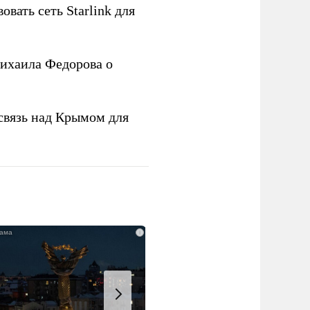
овать сеть Starlink для
ихаила Федорова о
связь над Крымом для
i