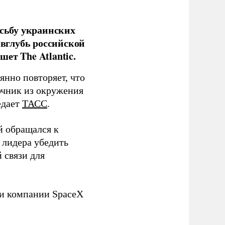
сьбу украинских
 вглубь российской
ет The Atlantic.
нно повторяет, что
чник из окружения
едает
ТАСС
.
й обращался к
 лидера убедить
 связи для
ли компании SpaceX