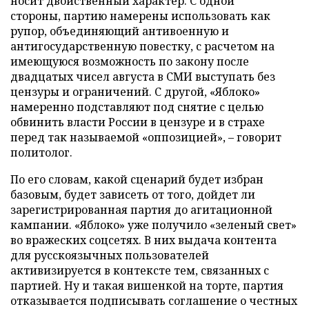
носит двойственный характер. С одной
стороны, партию намерены использовать как
рупор, объединяющий антивоенную и
антигосударственную повестку, с расчетом на
имеющуюся возможность по закону после
двадцатых чисел августа в СМИ выступать без
цензуры и ограничений. С другой, «Яблоко»
намеренно подставляют под снятие с целью
обвинить власти России в цензуре и в страхе
перед так называемой «оппозицией», – говорит
политолог.
По его словам, какой сценарий будет избран
базовым, будет зависеть от того, дойдет ли
зарегистрированная партия до агитационной
кампании. «Яблоко» уже получило «зеленый свет»
во вражеских соцсетях. В них выдача контента
для русскоязычных пользователей
активизируется в контексте тем, связанных с
партией. Ну и такая вишенкой на торте, партия
отказывается подписывать соглашение о честных