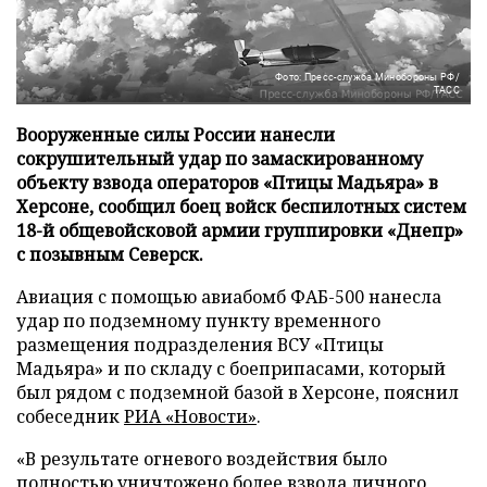
Фото: Пресс-служба Минобороны РФ/
ТАСС
Вооруженные силы России нанесли
сокрушительный удар по замаскированному
объекту взвода операторов «Птицы Мадьяра» в
Херсоне, сообщил боец войск беспилотных систем
18-й общевойсковой армии группировки «Днепр»
с позывным Северск.
Авиация с помощью авиабомб ФАБ-500 нанесла
удар по подземному пункту временного
размещения подразделения ВСУ «Птицы
Мадьяра» и по складу с боеприпасами, который
был рядом с подземной базой в Херсоне, пояснил
собеседник
РИА «Новости»
.
«В результате огневого воздействия было
полностью уничтожено более взвода личного