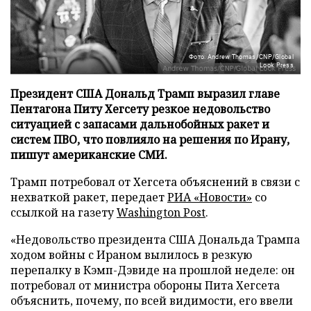
Фото: Andrew Thomas/CNP/Global
Look Press
Президент США Дональд Трамп выразил главе
Пентагона Питу Хегсету резкое недовольство
ситуацией с запасами дальнобойных ракет и
систем ПВО, что повлияло на решения по Ирану,
пишут американские СМИ.
Трамп потребовал от Хегсета объяснений в связи с
нехваткой ракет, передает
РИА «Новости»
со
ссылкой на газету
Washington Post
.
«Недовольство президента США Дональда Трампа
ходом войны с Ираном вылилось в резкую
перепалку в Кэмп-Дэвиде на прошлой неделе: он
потребовал от министра обороны Пита Хегсета
объяснить, почему, по всей видимости, его ввели