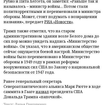
Рубио и Пита Хегсета, он заметил: «Раньше так и
называлось – министр войны... Потом стали
политкорректными и переименовали в министра
обороны. Может, стоит подумать о возвращении
названия», передает
РИА «Новости»
.
Трамп также отметил, что на старом
административном здании возле Белого дома до
сих пор можно увидеть надпись «Министерство
войны». Он указал, что в американском обществе
сейчас ощущается боевой настрой. Министерство
войны было переименовано в Министерство
обороны в 1949 году в рамках реформы
вооруженных сил США по Закону о национальной
безопасности от 1947 года.
Ранее генеральный секретарь
Североатлантического альянса Марк Рютте в ходе
саммита в Гааге
назвал
президента США
Дональда Трампа «папочкой».
Текст: Дарья Григоренко