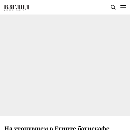
На утонувшем в Египте батискафе