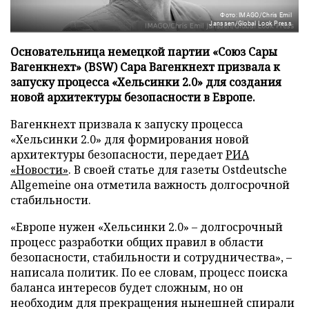
Фото: IMAGO/Chris Emil
Janssen/Global Look Press
Основательница немецкой партии «Союз Сары
Вагенкнехт» (BSW) Сара Вагенкнехт призвала к
запуску процесса «Хельсинки 2.0» для создания
новой архитектуры безопасности в Европе.
Вагенкнехт призвала к запуску процесса
«Хельсинки 2.0» для формирования новой
архитектуры безопасности, передает
РИА
«Новости»
. В своей статье для газеты Ostdeutsche
Allgemeine она отметила важность долгосрочной
стабильности.
«Европе нужен «Хельсинки 2.0» – долгосрочный
процесс разработки общих правил в области
безопасности, стабильности и сотрудничества», –
написала политик. По ее словам, процесс поиска
баланса интересов будет сложным, но он
необходим для прекращения нынешней спирали