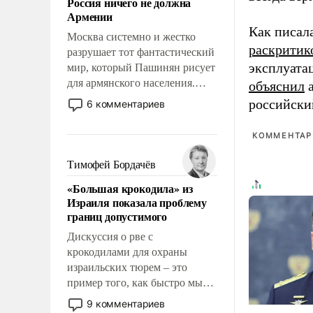
Россия ничего не должна
уязвимости США, например,
Армении
перед Китаем.
Как писал
Москва системно и жестко
раскритик
разрушает тот фантастический
эксплуата
мир, который Пашинян рисует
для армянского населения.
объяснил
а
Мир, где этому населению все
российски
6 комментариев
должны просто по
определению, где его
КОММЕНТАРИ
политические прожекты будут
беспрекословно оплачиваться
Тимофей Бордачёв
за счет российских
«Большая крокодила» из
налогоплательщиков и где за
Израиля показала проблему
свои поступки не нужно
границ допустимого
отвечать.
Дискуссия о рве с
крокодилами для охраны
израильских тюрем – это
пример того, как быстро мы
двигаемся по пути
9 комментариев