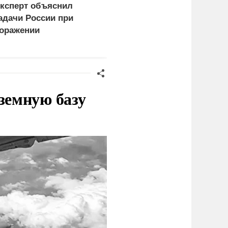
ксперт объяснил
WP: Трамп отчитал
адачи России при
Хегсета за нехватку
оражении
ракет
огистических центров в
иеве
земную базу