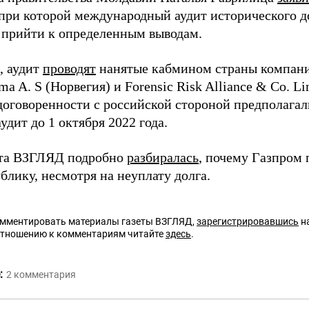
 при которой международный аудит исторического д
 прийти к определенным выводам.
, аудит
проводят
нанятые кабмином страны компани
ma A. S (Норвегия) и Forensic Risk Alliance & Co. L
договоренности с российской стороной предполагал
удит до 1 октября 2022 года.
ета ВЗГЛЯД подробно
разбиралась
, почему Газпром 
ублику, несмотря на неуплату долга.
омментировать материалы газеты ВЗГЛЯД,
зарегистрировавшись
на
отношению к комментариям читайте
здесь
.
:
2
комментария