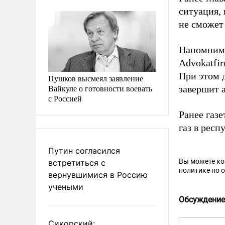
ситуация,
не сможет
Напомним
Advokatfir
При этом 
Пушков высмеял заявление
Вайкуле о готовности воевать
завершит а
с Россией
Ранее газ
газ в респ
Путин согласился
Вы можете к
встретиться с
политике по 
вернувшимися в Россию
учеными
Обсуждение
Сикорский: