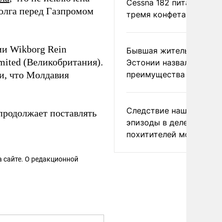
Cessna 182 питались
олга перед Газпромом
тремя конфетами
и Wikborg Rein
Бывшая жительница
imited (Великобритания).
Эстонии назвала главн
и, что Молдавия
преимущества России
Следствие нашло новы
продолжает поставлять
эпизоды в деле
похитителей москвичек
 сайте. О редакционной