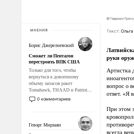
@ Гавриил Григ
МНЕНИЯ
Tекст:
Ольга
Борис Джерелиевский
Латвийска
Сможет ли Пентагон
руки оруж
перестроить ВПК США
Артистка 
Только для того, чтобы
вернуться к довоенному
иноагентом
объему запасов ракет
вопрос о 
Tomahawk, THAAD и Patriot
ответ. «Я 
США потребуется более трех
0 комментариев
лет. Даже небольшая война с
При этом з
Ираном опустошила
кровопрол
американские арсеналы.
Сложившаяся ситуация
противоре
Геворг Мирзаян
означает многолетний период
всегда вер