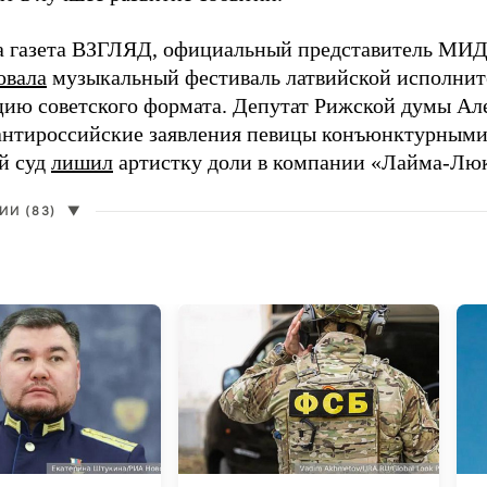
а газета ВЗГЛЯД, официальный представитель МИД
овала
музыкальный фестиваль латвийской исполнит
цию советского формата. Депутат Рижской думы Ал
нтироссийские заявления певицы конъюнктурными
й суд
лишил
артистку доли в компании «Лайма-Люк
И (83)
▼