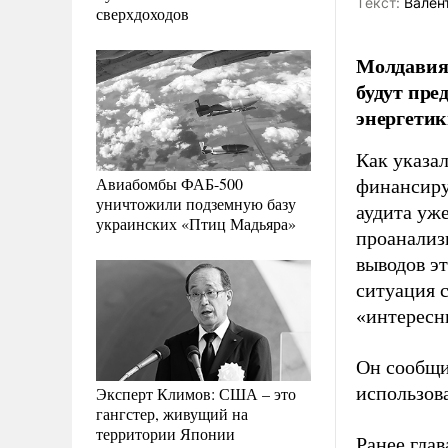
Tекст:
Валент
сверхдоходов
Молдавия 
будут пре
энергетик
Как указал
Авиабомбы ФАБ-500
финансиру
уничтожили подземную базу
аудита уже
украинских «Птиц Мадьяра»
проанализи
выводов э
ситуация с
«интересн
Он сообщи
использов
Эксперт Климов: США – это
гангстер, живущий на
территории Японии
Ранее гла