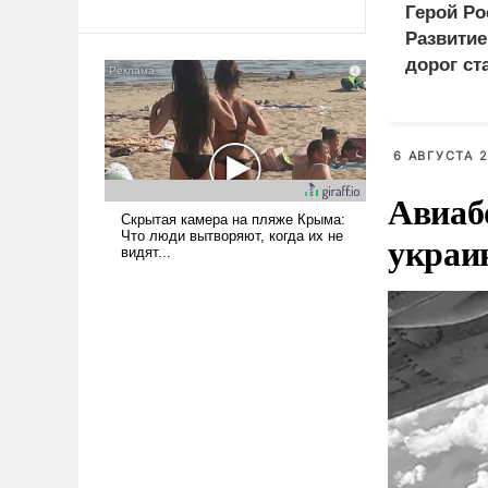
революционных изменений.
Герой Ро
То, что несколько лет назад
Развити
было образом для
дорог ст
псевдонаучной фантастики,
приорит
стало всерьез обсуждаемой
програм
идеей.
6 АВГУСТА 2
Авиаб
украи