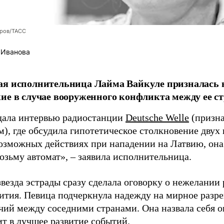
оров/ТАСС
 Иванова
я исполнительница Лайма Вайкуле призналась в
ие в случае вооруженного конфликта между ее ст
дала интервью радиостанции
Deutsche Welle
(призна
), где обсудила гипотетическое столкновение двух 
возможных действиях при нападении на Латвию, она
возьму автомат», – заявила исполнительница.
везда эстрады сразу сделала оговорку о нежелании
ития. Певица подчеркнула надежду на мирное раз
чий между соседними странами. Она назвала себя 
ит в лучшее развитие событий.