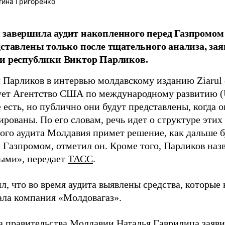
ина Григоренко
завершила аудит накопленного перед Газпромом 
дставлены только после тщательного анализа, за
и республики Виктор Парликов.
 Парликов в интервью молдавскому изданию Ziarul 
ет Агентство США по международному развитию (
 есть, но публично они будут представлены, когда 
рованы. По его словам, речь идет о структуре этих
того аудита Молдавия примет решение, как дальше 
 Газпромом, отметил он. Кроме того, Парликов назв
ыми», передает
ТАСС
.
л, что во время аудита выявлены средства, которые
ала компания «Молдовагаз».
ва правительства Молдавии Наталья Гаврилица
заяв