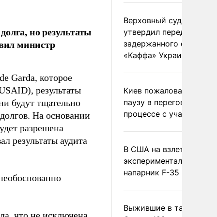
Верховный суд Швеции
долга, но результаты
утвердил передачу
явил министр
задержанного сухогруз
«Каффа» Украине
de Garda, которое
USAID), результаты
Киев пожаловался на
они будут тщательно
паузу в переговорном
процессе с участием 
 долгов. На основании
будет разрешена
ал результаты аудита
В США на взлете разби
экспериментальный др
напарник F-35
 необоснованно
Выжившие в тайге пил
ила
, что не исключена