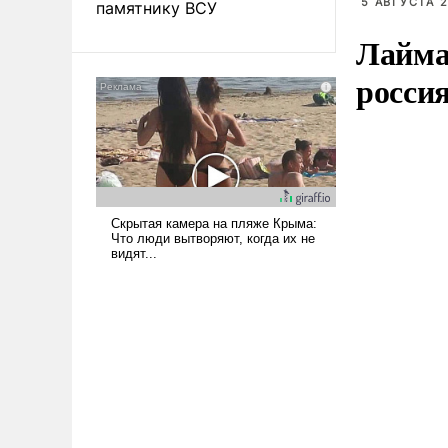
5 АВГУСТА 2
памятнику ВСУ
Лайма 
росси