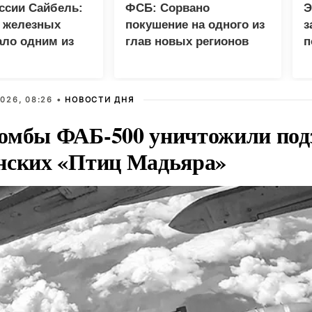
ссии Сайбель:
ФСБ: Сорвано
Э
е железных
покушение на одного из
з
ало одним из
глав новых регионов
п
етов Народной
л
мы ЕР
К
026, 08:26 •
НОВОСТИ ДНЯ
омбы ФАБ-500 уничтожили под
нских «Птиц Мадьяра»