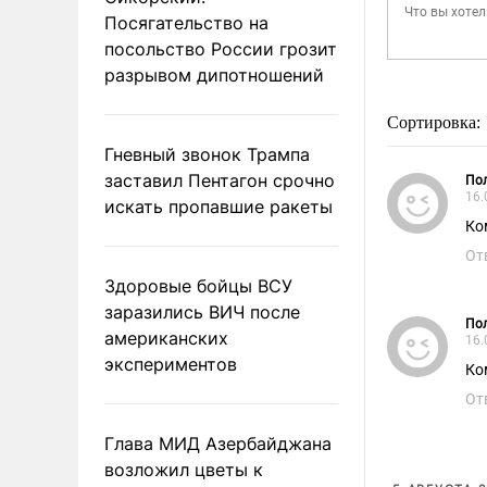
Посягательство на
посольство России грозит
разрывом дипотношений
Сортировка:
Гневный звонок Трампа
заставил Пентагон срочно
Пол
16.
искать пропавшие ракеты
Ко
От
Здоровые бойцы ВСУ
заразились ВИЧ после
Пол
американских
16.
экспериментов
Ко
От
Глава МИД Азербайджана
возложил цветы к