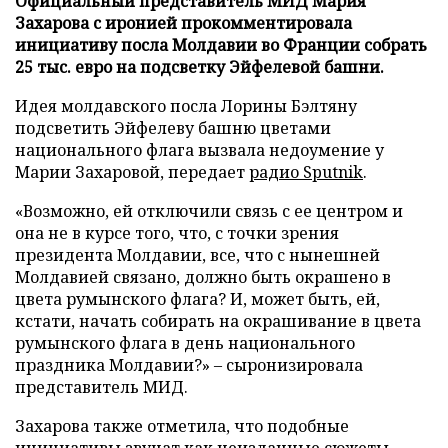
Официальный представитель МИД Мария
Захарова с иронией прокомментировала
инициативу посла Молдавии во Франции собрать
25 тыс. евро на подсветку Эйфелевой башни.
Идея молдавского посла Лорины Бэлтяну
подсветить Эйфелеву башню цветами
национального флага вызвала недоумение у
Марии Захаровой, передает
радио Sputnik
.
«Возможно, ей отключили связь с ее центром и
она не в курсе того, что, с точки зрения
президента Молдавии, все, что с нынешней
Молдавией связано, должно быть окрашено в
цвета румынского флага? И, может быть, ей,
кстати, начать собирать на окрашивание в цвета
румынского флага в день национального
праздника Молдавии?» – сыронизировала
представитель МИД.
Захарова также отметила, что подобные
инициативы звучат как неизданные сюжеты