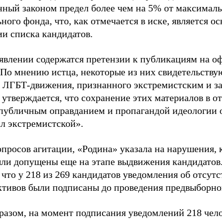
нный законом предел более чем на 5% от максималь
ного фонда, что, как отмечается в иске, является 
ии списка кандидатов.
аявлении содержатся претензии к публикациям на о
 По мнению истца, некоторые из них свидетельству
 ЛГБТ-движения, признанного экстремистским и з
 утверждается, что сохранение этих материалов в о
«публичным оправданием и пропагандой идеологии 
ал экстремистской».
просов агитации, «Родина» указала на нарушения, 
ыли допущены еще на этапе выдвижения кандидатов. 
 что у 218 из 269 кандидатов уведомления об отсу
активов были подписаны до проведения предвыборног
разом, на момент подписания уведомлений 218 чело