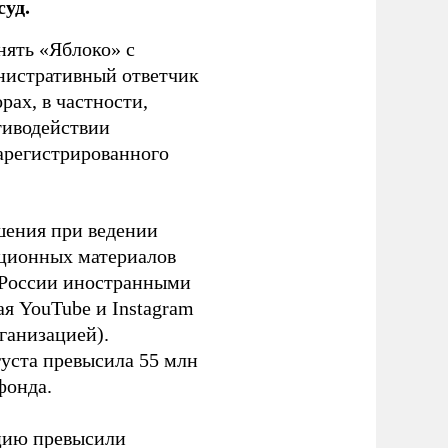
уд.
нять «Яблоко» с
инистративный ответчик
ах, в частности,
тиводействии
зарегистрированного
шения при ведении
ационных материалов
в России иностранными
я YouTube и Instagram
ганизацией).
густа превысила 55 млн
фонда.
ацию превысили