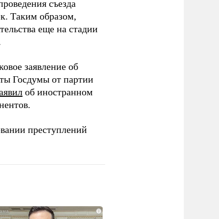
проведения съезда
ек. Таким образом,
тельства еще на стадии
.
ковое заявление об
аты Госдумы от партии
аявил
об иностранном
нентов.
овании преступлений
i