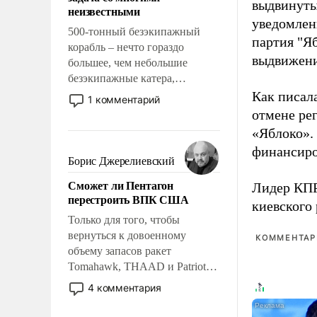
адаптироваться.
выдвинуты
неизвестными
уведомлени
500-тонный безэкипажный
партия "Я
корабль – нечто гораздо
выдвижения
большее, чем небольшие
безэкипажные катера,
применение которых уже
Как писал
1 комментарий
стало обыденностью. Задача по
отмене ре
созданию такого корабля очень
«Яблоко».
сложна и амбициозна. Однако
финансиро
и ее реализация радикально
Борис Джерелиевский
поднимет наши боевые
Сможет ли Пентагон
Лидер КП
возможности.
перестроить ВПК США
киевского
Только для того, чтобы
вернуться к довоенному
КОММЕНТАРИ
объему запасов ракет
Tomahawk, THAAD и Patriot
США потребуется более трех
4 комментария
лет. Даже небольшая война с
Ираном опустошила