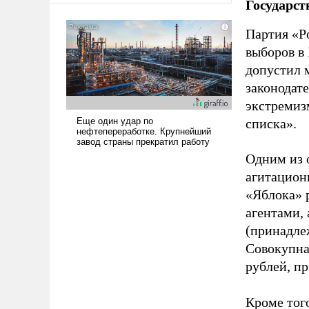
Государст
Партия «Р
выборов в
допустил 
законодат
экстремиз
списка».
Одним из 
агитацион
«Яблока» 
агентами,
(принадле
Совокупная
рублей, пр
Кроме тог