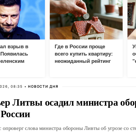
зал взрыв в
Где в России проще
У
 Появилась
всего купить квартиру:
о
Зеленским
неожиданный рейтинг
"
с
026, 08:35 •
НОВОСТИ ДНЯ
ер Литвы осадил министра обо
 России
 опроверг слова министра обороны Ливты об угрозе со с