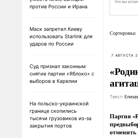
против России и Ирана
Маск запретил Киеву
Сортировка:
использовать Starlink для
ударов по России
7 АВГУСТА 2
Суд признал законным
«Роди
снятие партии «Яблоко» с
агита
выборов в Карелии
Tекст:
Елиза
На польско-украинской
границе скопились
Партия «Р
тысячи грузовиков из-за
предвыбор
закрытия портов
отменить 