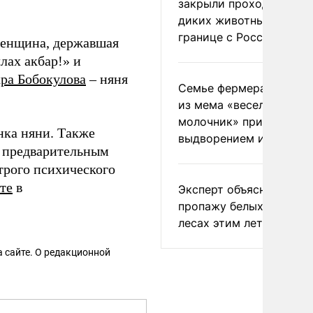
закрыли проходы для
диких животных на
границе с Россией
женщина, державшая
лах акбар!» и
ра Бобокулова
– няня
Семье фермера Уолкер
из мема «веселый
молочник» пригрозили
нка няни. Также
выдворением из Росси
 предварительным
трого психического
ете
в
Эксперт объяснил
пропажу белых грибов 
лесах этим летом
 сайте. О редакционной