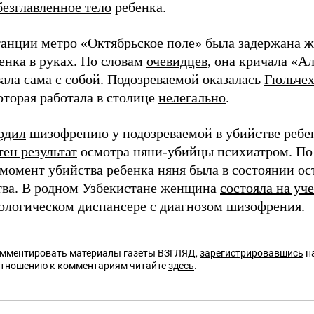
безглавленное тело
ребенка.
танции метро «Октябрьское поле» была задержана 
енка в руках. По словам
очевидцев
, она кричала «Ал
ала сама с собой. Подозреваемой оказалась
Гюльчех
оторая работала в столице
нелегально
.
рдил
шизофрению у подозреваемой в убийстве ребе
тен результат
осмотра няни-убийцы психиатром. По
 момент убийства ребенка няня была в состоянии ос
тва. В родном Узбекистане женщина
состояла на уч
ологическом диспансере с диагнозом шизофрения.
омментировать материалы газеты ВЗГЛЯД,
зарегистрировавшись
на
отношению к комментариям читайте
здесь
.