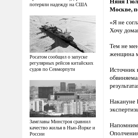
Няня Гюль
потеряли надежду на США
Москве, п
«Я не согл
Хочу дома
Тем не мен
женщина м
Росатом сообщил о запуске
регулярных рейсов китайских
судов по Севморпути
Источник 
обвиняемая
результат
Накануне 
экспертиз
Замглавы Минстроя сравнил
Напомним,
качество жилья в Нью-Йорке и
Ополчения
России