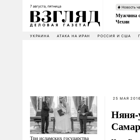
7 августа, пятница
Новость ч
Мужчина с
Чехии
УКРАИНА
АТАКА НА ИРАН
РОССИЯ И США
25 МАЯ 2016
Няня-у
Самар
Три исламских государства