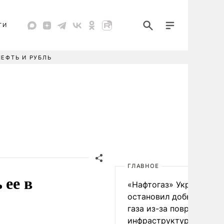
ТИ
НЕФТЬ И РУБЛЬ
ГЛАВНОЕ
 ее в
«Нафтогаз» Украины
остановил добычу нефт
газа из-за повреждения
инфраструктуры