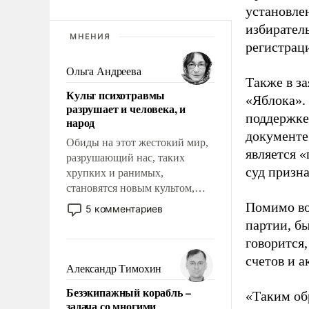
установле
избиратель
МНЕНИЯ
регистрац
Ольга Андреева
Также в з
Культ психотравмы
«Яблока».
разрушает и человека, и
поддержке
народ
документе
Обиды на этот жестокий мир,
является 
разрушающий нас, таких
суд призн
хрупких и ранимых,
становятся новым культом,
постепенно вытесняя и
Помимо во
5 комментариев
отменяя традиционное
партии, б
требование к человеку – быть
говорится,
мужественным и твердым под
счетов и 
ударами судьбы, брать на себя
Александр Тимохин
ответственность, помогать
Безэкипажный корабль –
слабым, идти вперед и
«Таким об
задача со многими