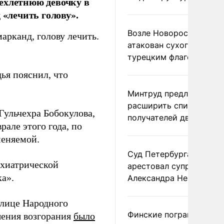
ехлетнюю девочку в
 «лечить голову».
Возле Новороссийска
марканд, голову лечить.
атакован сухогруз под
турецким флагом
ья пояснил, что
Минтруд предложил
расширить список
Гульчехра Бобокулова,
получателей двух пенс
рале этого года, по
меняемой.
Суд Петербурга заочно
хиатрической
арестовал супругу
а».
Александра Невзорова
улице Народного
Финские пограничники
шения возгорания
было