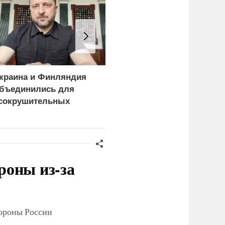
краина и Финляндия
Пощечина всей системе
бъединились для
правосудия: что
сокрушительных
натворил сын
анкций" против России
украинского олигарха
роны из-за
тороны России