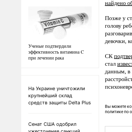
найдено о
Позже у с
голову реб
разговарив
девочки, к
Ученые подтвердили
эффективность витамина C
CК
подтве
при лечении рака
стал
извес
данным, в
расстройс
психоневр
На Украине уничтожили
крупнейший склад
средств защиты Delta Plus
Вы можете к
политике по 
Сенат США одобрил
ужесточение санкций