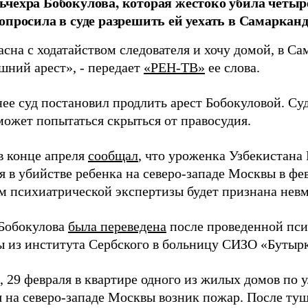
чехра Бобокулова, которая жестоко убила четыр
опросила в суде разрешить ей уехать в Самарканд
асна с ходатайством следователя и хочу домой, в Са
шний арест», - передает
«РЕН-ТВ»
ее слова.
ее суд постановил продлить арест Бобокуловой. Суд
ожет попытаться скрыться от правосудия.
в конце апреля
сообщал
, что уроженка Узбекистана 
 в убийстве ребенка на северо-западе Москвы в фев
ам психиатрической экспертизы будет признана нев
Бобокулова
была переведена
после проведенной пси
ы из института Сербского в больницу СИЗО «Бутырк
 29 февраля в квартире одного из жилых домов по 
 на северо-западе Москвы возник пожар. После ту