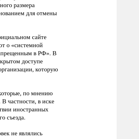
ного размера
основанием для отмены
фициальном сайте
ют о «системной
апрещенным в РФ». В
ткрытом доступе
организации, которую
которые, по мнению
В частности, в иске
тствии иностранных
о съезда.
век не являлись