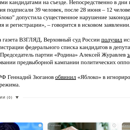
ми кандидатами на съезде. Непосредственно в дни 
я подписали 39 человек, после 28 июня – 12 челов
блоко" допустила существенное нарушение законода
 и регистрации», – говорится в исковом заявлении
а газета ВЗГЛЯД, Верховный суд России
получил
ис
гистрации федерального списка кандидатов в депут
 Председатель партии «Родина» Алексей Журавлев
з
вании предвыборной кампании политических оппо
РФ Геннадий Зюганов
обвинил
«Яблоко» в игнорир
 режима.
И (0)
▼
i
i