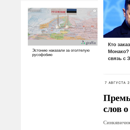
американские арсеналы.
Сложившаяся ситуация
означает многолетний период
уязвимости США, например,
перед Китаем.
Кто зака
Монако?
связь с 
7 АВГУСТА 2
Премь
слов о
Синкявичюс