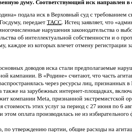
венную думу. Соответствующий иск направлен в с
одина» подала иск в Верховный суд с требованием с
 Госдуму, передает
ТАСС
. Истец заявляет, что «адм
многочисленные нарушения законодательства о выбор
ельства об интеллектуальной собственности и о про
му, каждое из которых влечет отмену регистрации 
основных доводов иска стали предполагаемые нару
ной кампании. В «Родине» считают, что часть агит
распространялась через ресурсы лиц, признанных 
 а также на зарубежных интернет-площадках, включа
жит компании Meta, признанной экстремистской ор
 стоимость этих услуг за период с 27 июня по 6 ав
и этом оплата производилась не из избирательного 
о, по утверждению партии, общие расходы на агит