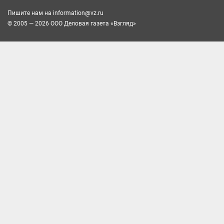
Пишите нам на
information@vz.ru
© 2005 — 2026 ООО Деловая газета «Взгляд»