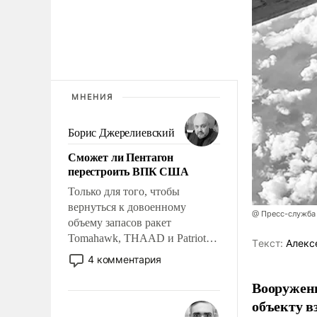
МНЕНИЯ
Борис Джерелиевский
Сможет ли Пентагон
перестроить ВПК США
Только для того, чтобы
вернуться к довоенному
@ Пресс-служба
объему запасов ракет
Tomahawk, THAAD и Patriot
Tекст:
Алекс
США потребуется более трех
4 комментария
лет. Даже небольшая война с
Вооружен
Ираном опустошила
американские арсеналы.
объекту в
Сложившаяся ситуация