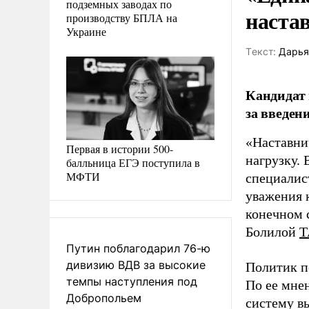
подземных заводах по
наста
производству БПЛА на
Украине
Tекст:
Дарья
Кандидат 
за введен
«Наставни
Первая в истории 500-
нагрузку. 
балльница ЕГЭ поступила в
МФТИ
специалис
уважения к
конечном с
Болилой
Т
Путин поблагодарил 76-ю
дивизию ВДВ за высокие
Политик п
темпы наступления под
По ее мне
Добропольем
систему в