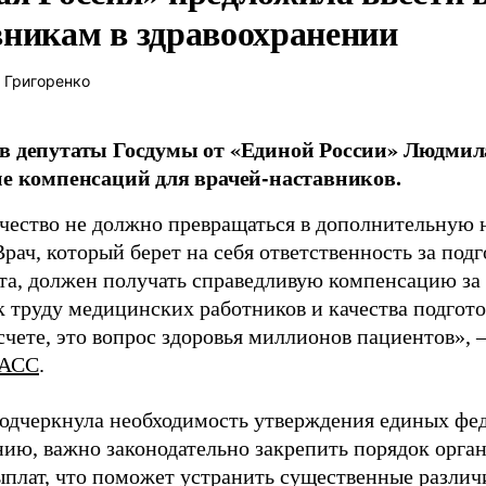
вникам в здравоохранении
 Григоренко
в депутаты Госдумы от «Единой России» Людми
ие компенсаций для врачей-наставников.
чество не должно превращаться в дополнительную
Врач, который берет на себя ответственность за под
та, должен получать справедливую компенсацию за э
 труду медицинских работников и качества подготов
чете, это вопрос здоровья миллионов пациентов», 
АСС
.
одчеркнула необходимость утверждения единых фед
нию, важно законодательно закрепить порядок орга
ыплат, что поможет устранить существенные различ