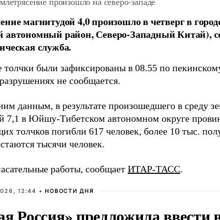
млетрясение произошло на северо-западе
ение магнитудой 4,0 произошло в четверг в горо
й автономный район, Северо-Западный Китай), 
ическая служба.
 толчки были зафиксированы в 08.55 по пекинскому
 разрушениях не сообщается.
ним данным, в результате произошедшего в среду з
й 7,1 в Юйшу-Тибетском автономном округе прови
их толчков погибли 617 человек, более 10 тыс. пол
остаются тысячи человек.
пасательные работы, сообщает
ИТАР-ТАСС
.
026, 12:44 •
НОВОСТИ ДНЯ
ая Россия» предложила ввести