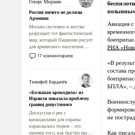
беспилотн
Геворг Мирзаян
означает многолетний период
позывным
Россия ничего не должна
уязвимости США, например,
Армении
перед Китаем.
Авиация с
Москва системно и жестко
временног
разрушает тот фантастический
боеприпас
мир, который Пашинян рисует
для армянского населения.
РИА «Нов
Мир, где политические
17 комментариев
прожекты будут безусловно
«В резуль
оплачиваться за счет
состава п
российских
боеприпасо
налогоплательщиков и где
Тимофей Бордачёв
БПЛА», – 
Еревану за свои поступки не
«Большая крокодила» из
нужно отвечать.
Израиля показала проблему
Военнослу
границ допустимого
формирова
Дискуссия о рве с
не пострад
крокодилами для охраны
израильских тюрем – это
Как писал
пример того, как быстро мы