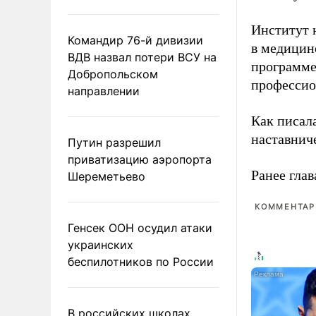
Институт 
Командир 76-й дивизии
в медицине
ВДВ назвал потери ВСУ на
программе
Добропольском
профессио
направлении
Как писал
наставнич
Путин разрешил
приватизацию аэропорта
Ранее глав
Шереметьево
КОММЕНТАРИ
Генсек ООН осудил атаки
украинских
беспилотников по России
В российских школах