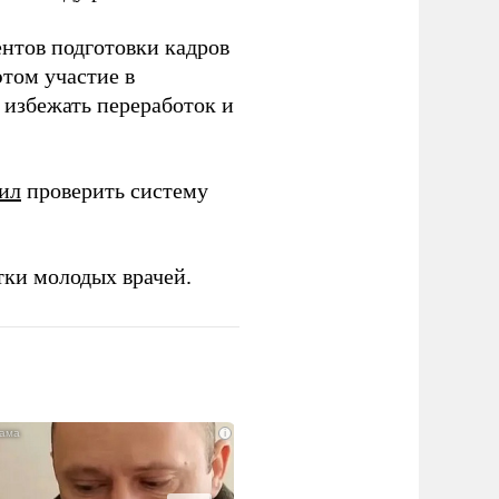
ентов подготовки кадров
этом участие в
избежать переработок и
ил
проверить систему
тки молодых врачей.
i