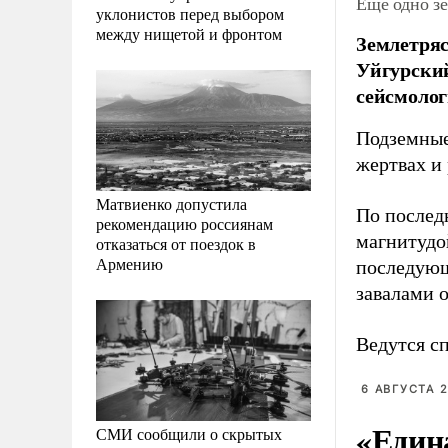
Еще одно зе
уклонистов перед выбором
между нищетой и фронтом
Землетряс
Уйгурски
сейсмолог
Подземные
жертвах и
Матвиенко допустила
По послед
рекомендацию россиянам
магнитудо
отказаться от поездок в
Армению
последующ
завалами 
Ведутся с
6 АВГУСТА 2
«Един
СМИ сообщили о скрытых