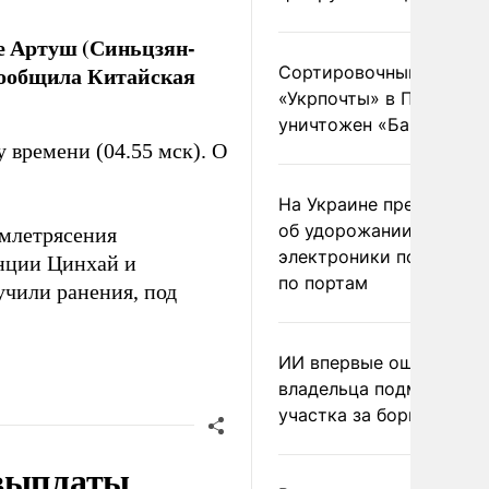
де Артуш (Синьцзян-
сообщила Китайская
Сортировочный пункт
«Укрпочты» в Павлогра
уничтожен «Бандероль
 времени (04.55 мск). О
На Украине предупреди
об удорожании китайс
емлетрясения
электроники после уда
нции Цинхай и
по портам
учили ранения, под
ИИ впервые оштрафова
владельца подмосковн
участка за борщевик
 выплаты