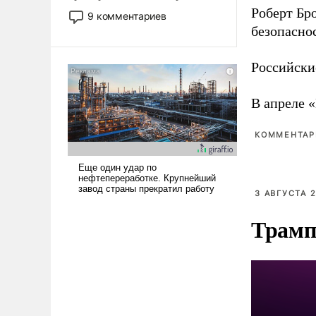
двигаемся по пути
Роберт Бро
9 комментариев
революционных изменений.
безопасно
То, что несколько лет назад
было образом для
Российски
псевдонаучной фантастики,
стало всерьез обсуждаемой
В апреле 
идеей.
КОММЕНТАРИ
3 АВГУСТА 2
Трамп