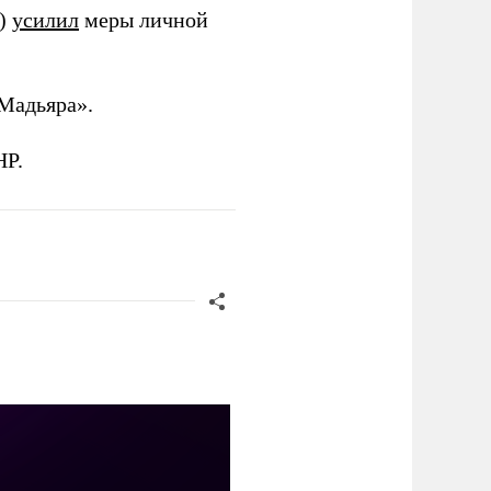
и)
усилил
меры личной
Мадьяра».
НР.