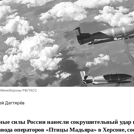
 Минобороны РФ/ТАСС
ей Дегтярёв
ные силы России нанесли сокрушительный удар 
звода операторов «Птицы Мадьяра» в Херсоне, с