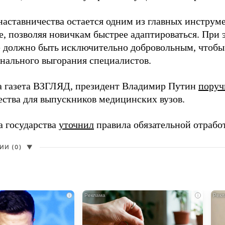
наставничества остается одним из главных инструм
, позволяя новичкам быстрее адаптироваться. При 
 должно быть исключительно добровольным, чтобы 
нального выгорания специалистов.
а газета ВЗГЛЯД, президент Владимир Путин
поруч
ества для выпускников медицинских вузов.
а государства
уточнил
правила обязательной отрабо
И (0)
▼
i
i