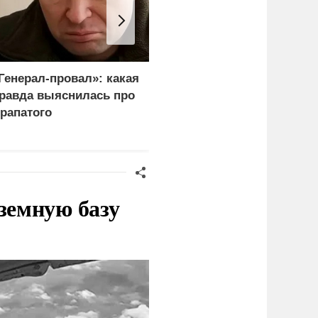
Генерал-провал»: какая
Украина и Финляндия
равда выяснилась про
объединились для
рапатого
"сокрушительных
санкций" против России
земную базу