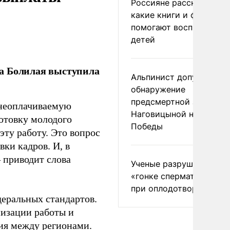
Россияне рассказали,
какие книги и фильмы
помогают воспитывать
детей
ла Болилая выступила
Альпинист допустил
обнаружение
предсмертной записки
 неоплачиваемую
Наговицыной на пике
готовку молодого
Победы
ту работу. Это вопрос
ки кадров. И, в
– приводит слова
Ученые разрушили миф
«гонке сперматозоидов
при оплодотворении
еральных стандартов.
низации работы и
ия между регионами.