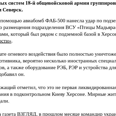
ых систем 18-й общевойсковой армии группиров
 Северск.
 помощью авиабомб ФАБ-500 нанесла удар по подз
о размещения подразделения ВСУ «Птицы Мадьяра»
ами, который был рядом с подземной базой в Херсо
ости»
.
тате огневого воздействия было полностью уничтоже
ротивника, вероятно несколько иностранных специал
в, а также оборудование РЭБ, РЭР и устройства дл
добавил он.
жащий отметил, что это не первая ликвидированная
ния в подконтрольном Киеву Херсоне. Мирные жите
али.
а газета ВЗГЛЯД, в прошлом месяце командир укра